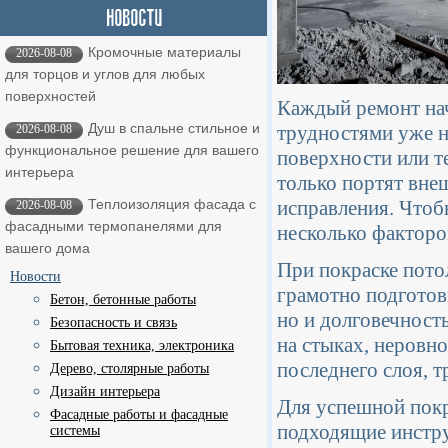
Кромочные материалы
2026-08-08
для торцов и углов для любых
поверхностей
Каждый ремонт нач
Душ в спальне стильное и
трудностями уже н
2026-08-08
функциональное решение для вашего
поверхности или т
интерьера
только портят вне
исправления. Чтоб
Теплоизоляция фасада с
2026-08-08
фасадными термопанелями для
несколько факторо
вашего дома
При покраске пото
Новости
грамотно подготов
Бетон, бетонные работы
но и долговечност
Безопасность и связь
на стыках, неровно
Бытовая техника, электроника
последнего слоя, т
Дерево, столярные работы
Дизайн интерьера
Для успешной покр
Фасадные работы и фасадные
подходящие инстру
системы