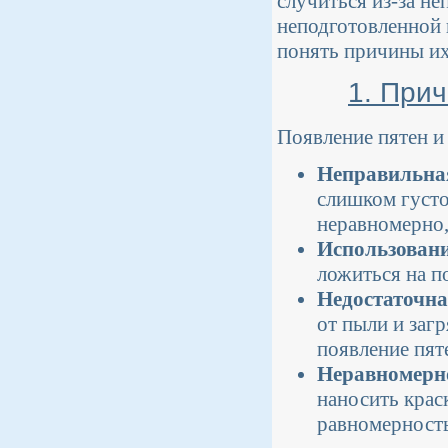
случиться из-за н
неподготовленной 
понять причины их
1. Прич
Появление пятен и
Неправильная
слишком густо
неравномерно,
Использовани
ложиться на п
Недостаточна
от пыли и загр
появление пят
Неравномерн
наносить крас
равномерност