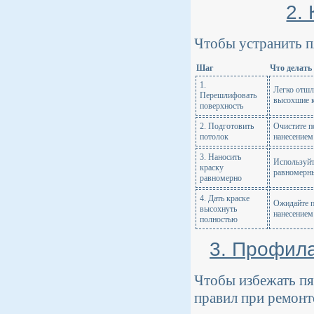
2.
Чтобы устранить п
Шаг
Что делать
1.
Легко отшл
Перешлифовать
высохшие к
поверхность
2. Подготовить
Очистите п
потолок
нанесением
3. Наносить
Используйт
краску
равномерн
равномерно
4. Дать краске
Ожидайте п
высохнуть
нанесением
полностью
3. Профила
Чтобы избежать пя
правил при ремонт