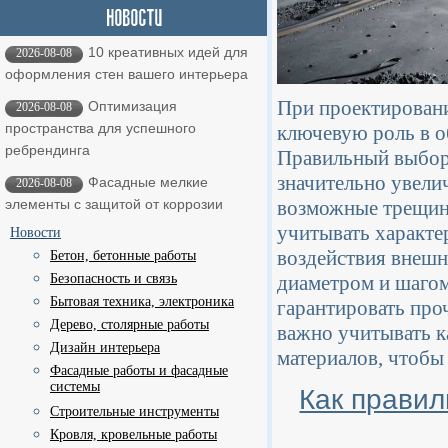
10 креативных идей для
2026-08-08
оформления стен вашего интерьера
При проектирован
Оптимизация
2026-08-08
пространства для успешного
ключевую роль в о
ребрендинга
Правильный выбор
значительно увели
Фасадные мелкие
2026-08-08
возможные трещин
элементы с защитой от коррозии
учитывать характер
Новости
воздействия внешн
Бетон, бетонные работы
диаметром и шагом
Безопасность и связь
Бытовая техника, электроника
гарантировать про
Дерево, столярные работы
важно учитывать к
Дизайн интерьера
материалов, чтобы
Фасадные работы и фасадные
системы
Как правил
Строительные инструменты
Кровля, кровельные работы