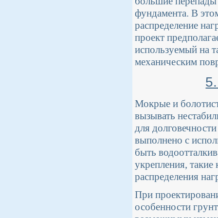
большие перепады 
фундамента. В это
распределение наг
проект предполага
используемый на т
механическим пов
5
Мокрые и болотист
вызывать нестабил
для долговечности
выполнено с испол
быть водоотталки
укрепления, такие
распределения наг
При проектирован
особенности грунта