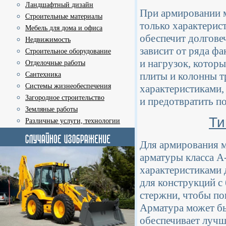
Ландшафтный дизайн
При армировании 
Строительные материалы
только характерист
Мебель для дома и офиса
обеспечит долгове
Недвижимость
зависит от ряда фа
Строительное оборудование
и нагрузок, котор
Отделочные работы
плиты и колонны 
Сантехника
Системы жизнеобеспечения
характеристиками,
Загородное строительство
и предотвратить п
Земляные работы
Ти
Различные услуги, технологии
Для армирования м
арматуры класса A
характеристиками 
для конструкций с
стержни, чтобы по
Арматура может бы
обеспечивает лучш