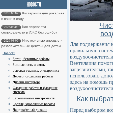
Кустарники для рокариев
2026-08-09
в вашем саду
Чис
Как перевести
2026-08-09
воз
сельхозземлю в ИЖС без ошибок
Инклюзивные игровые и
2026-08-09
Для поддержания к
развлекательные центры для детей
правильную систем
Новости
воздухоочистители
Бетон, бетонные работы
Вентиляция помога
Безопасность и связь
загрязнителями, та
Бытовая техника, электроника
использовать допо
Дерево, столярные работы
здесь на помощь п
Дизайн интерьера
воздухоочистители
Фасадные работы и фасадные
системы
Как выбра
Строительные инструменты
Кровля, кровельные работы
Перед выбором воз
Ландшафтный дизайн