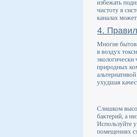
избежать подн
чистоту в сис
каналах может
4. Прави
Многие бытовы
в воздух токс
экологически 
природных ком
альтернативой
ухудшая качес
Слишком высо
бактерий, а н
Используйте у
помещениях ст