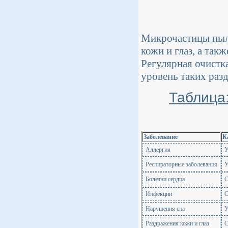
Микрочастицы пыли
кожи и глаз, а та
Регулярная очистк
уровень таких раз
Таблица
Заболевание
К
Аллергия
У
Респираторные заболевания
У
Болезни сердца
С
Инфекции
С
Нарушения сна
У
Раздражения кожи и глаз
С