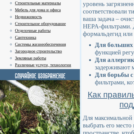
уровень загрязнен
Строительные материалы
Мебель для дома и офиса
соответствовали т
Недвижимость
ваша задача – очис
Строительное оборудование
HEPA-фильтрами. Д
Отделочные работы
формальдегид или 
Сантехника
Для больших
Системы жизнеобеспечения
функцией регу
Загородное строительство
Земляные работы
Для аллергик
Различные услуги, технологии
задерживают м
Для борьбы с
фильтрами, ко
Как правил
под
Для максимальной
выбрать его место
пространстве, что