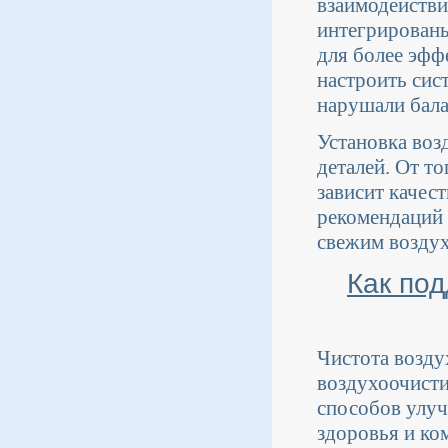
взаимодействи
интегрированы
для более эфф
настроить сис
нарушали бала
Установка воз
деталей. От т
зависит качес
рекомендаций 
свежим возду
Как под
Чистота возду
воздухоочисти
способов улуч
здоровья и ко