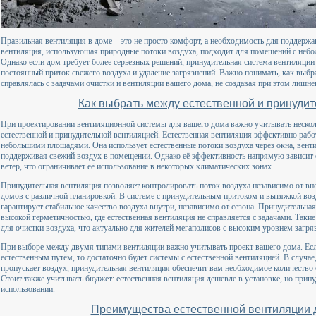
Правильная вентиляция в доме – это не просто комфорт, а необходимость для поддерж
вентиляция, использующая природные потоки воздуха, подходит для помещений с неб
Однако если дом требует более серьезных решений, принудительная система вентиляци
постоянный приток свежего воздуха и удаление загрязнений. Важно понимать, как выб
справлялась с задачами очистки и вентиляции вашего дома, не создавая при этом лишн
Как выбрать между естественной и принуди
При проектировании вентиляционной системы для вашего дома важно учитывать нескол
естественной и принудительной вентиляцией. Естественная вентиляция эффективно рабо
небольшими площадями. Она использует естественные потоки воздуха через окна, вент
поддерживая свежий воздух в помещении. Однако её эффективность напрямую зависит о
ветер, что ограничивает её использование в некоторых климатических зонах.
Принудительная вентиляция позволяет контролировать поток воздуха независимо от вне
домов с различной планировкой. В системе с принудительным притоком и вытяжкой возд
гарантирует стабильное качество воздуха внутри, независимо от сезона. Принудительна
высокой герметичностью, где естественная вентиляция не справляется с задачами. Так
для очистки воздуха, что актуально для жителей мегаполисов с высоким уровнем загря
При выборе между двумя типами вентиляции важно учитывать проект вашего дома. Есл
естественным путём, то достаточно будет системы с естественной вентиляцией. В случае
пропускает воздух, принудительная вентиляция обеспечит вам необходимое количество
Стоит также учитывать бюджет: естественная вентиляция дешевле в установке, но прину
использовании.
Преимущества естественной вентиляции д