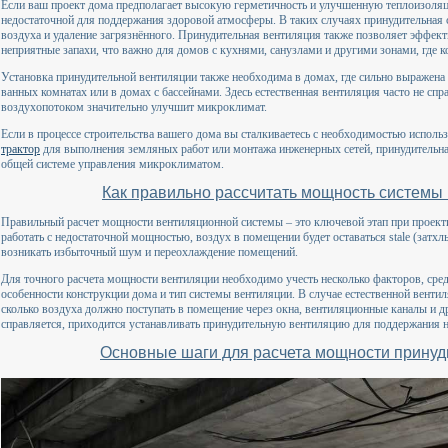
Если ваш проект дома предполагает высокую герметичность и улучшенную теплоизоляц
недостаточной для поддержания здоровой атмосферы. В таких случаях принудительная 
воздуха и удаление загрязнённого. Принудительная вентиляция также позволяет эффект
неприятные запахи, что важно для домов с кухнями, санузлами и другими зонами, где 
Установка принудительной вентиляции также необходима в домах, где сильно выражена 
ванных комнатах или в домах с бассейнами. Здесь естественная вентиляция часто не сп
воздухопотоком значительно улучшит микроклимат.
Если в процессе строительства вашего дома вы сталкиваетесь с необходимостью исполь
трактор
для выполнения земляных работ или монтажа инженерных сетей, принудительна
общей системе управления микроклиматом.
Как правильно рассчитать мощность системы
Правильный расчет мощности вентиляционной системы – это ключевой этап при проекти
работать с недостаточной мощностью, воздух в помещении будет оставаться stale (затх
возникать избыточный шум и переохлаждение помещений.
Для точного расчета мощности вентиляции необходимо учесть несколько факторов, сре
особенности конструкции дома и тип системы вентиляции. В случае естественной венти
сколько воздуха должно поступать в помещение через окна, вентиляционные каналы и д
справляется, приходится устанавливать принудительную вентиляцию для поддержания 
Основные шаги для расчета мощности принуд