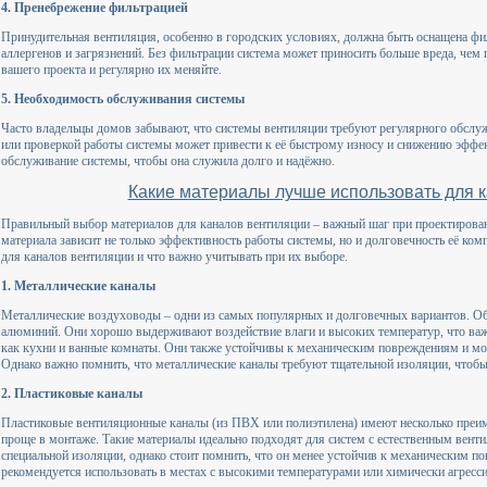
4. Пренебрежение фильтрацией
Принудительная вентиляция, особенно в городских условиях, должна быть оснащена фи
аллергенов и загрязнений. Без фильтрации система может приносить больше вреда, чем 
вашего проекта и регулярно их меняйте.
5. Необходимость обслуживания системы
Часто владельцы домов забывают, что системы вентиляции требуют регулярного обслу
или проверкой работы системы может привести к её быстрому износу и снижению эффек
обслуживание системы, чтобы она служила долго и надёжно.
Какие материалы лучше использовать для 
Правильный выбор материалов для каналов вентиляции – важный шаг при проектирован
материала зависит не только эффективность работы системы, но и долговечность её ко
для каналов вентиляции и что важно учитывать при их выборе.
1. Металлические каналы
Металлические воздуховоды – одни из самых популярных и долговечных вариантов. О
алюминий. Они хорошо выдерживают воздействие влаги и высоких температур, что ва
как кухни и ванные комнаты. Они также устойчивы к механическим повреждениям и мог
Однако важно помнить, что металлические каналы требуют тщательной изоляции, чтобы 
2. Пластиковые каналы
Пластиковые вентиляционные каналы (из ПВХ или полиэтилена) имеют несколько преим
проще в монтаже. Такие материалы идеально подходят для систем с естественным вент
специальной изоляции, однако стоит помнить, что он менее устойчив к механическим п
рекомендуется использовать в местах с высокими температурами или химически агресс