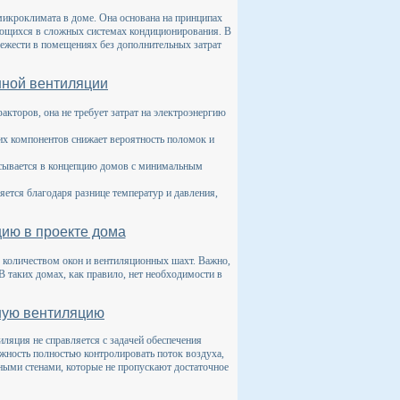
микроклимата в доме. Она основана на принципах
ающихся в сложных системах кондиционирования. В
ежести в помещениях без дополнительных затрат
нной вентиляции
факторов, она не требует затрат на электроэнергию
х компонентов снижает вероятность поломок и
исывается в концепцию домов с минимальным
яется благодаря разнице температур и давления,
цию в проекте дома
 количеством окон и вентиляционных шахт. Важно,
 таких домах, как правило, нет необходимости в
ьную вентиляцию
ляция не справляется с задачей обеспечения
ожность полностью контролировать поток воздуха,
ными стенами, которые не пропускают достаточное