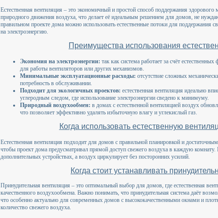
Естественная вентиляция – это экономичный и простой способ поддержания здорового 
природного движения воздуха, что делает её идеальным решением для домов, не нужд
правильном проекте дома можно использовать естественные потоки для поддержания св
на электроэнергию.
Преимущества использования естестве
Экономия на электроэнергии:
так как система работает за счёт естественных 
для работы вентиляторов или других механизмов.
Минимальные эксплуатационные расходы:
отсутствие сложных механически
потребность в обслуживании.
Подходит для экологичных проектов:
естественная вентиляция идеально вп
углеродным следом, где использование электроэнергии сведено к минимуму.
Природный воздухообмен:
в домах с естественной вентиляцией воздух обновл
что позволяет эффективно удалять избыточную влагу и углекислый газ.
Когда использовать естественную вентиля
Естественная вентиляция подходит для домов с правильной планировкой и достаточным
чтобы проект дома предусматривал прямой доступ свежего воздуха в каждую комнату. В
дополнительных устройствах, а воздух циркулирует без посторонних усилий.
Когда стоит устанавливать принудител
Принудительная вентиляция – это оптимальный выбор для домов, где естественная венти
качественного воздухообмена. Важно понимать, что принудительная система даёт возм
что особенно актуально для современных домов с высококачественными окнами и плот
количество свежего воздуха.