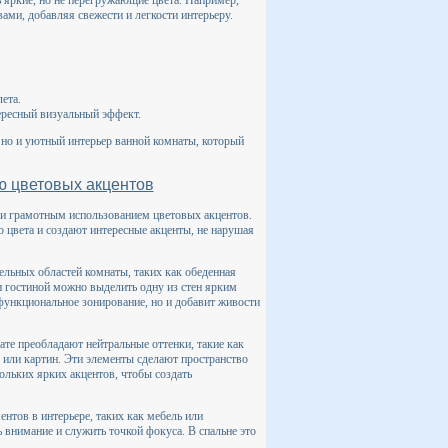
ь яркие, но не перегружающие цвета. Например,
ми, добавляя свежести и легкости интерьеру.
ета.
тересный визуальный эффект.
 но и уютный интерьер ванной комнаты, который
ю цветовых акцентов
о и грамотным использованием цветовых акцентов.
 цвета и создают интересные акценты, не нарушая
ельных областей комнаты, таких как обеденная
и гостиной можно выделить одну из стен ярким
функциональное зонирование, но и добавит живости
ате преобладают нейтральные оттенки, такие как
или картин. Эти элементы сделают пространство
ольких ярких акцентов, чтобы создать
нтов в интерьере, таких как мебель или
 внимание и служить точкой фокуса. В спальне это