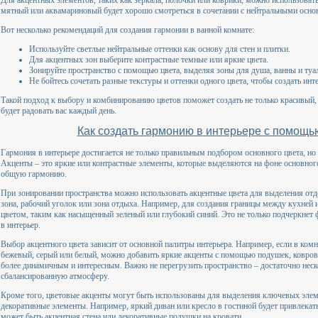
Для акцентных элементов, таких как зеркала, полочки или коврики, можно использоват
мятный или аквамариновый будет хорошо смотреться в сочетании с нейтральными основа
Вот несколько рекомендаций для создания гармонии в ванной комнате:
Используйте светлые нейтральные оттенки как основу для стен и плитки.
Для акцентных зон выберите контрастные темные или яркие цвета.
Зонируйте пространство с помощью цвета, выделяя зоны для душа, ванны и туал
Не бойтесь сочетать разные текстуры и оттенки одного цвета, чтобы создать ин
Такой подход к выбору и комбинированию цветов поможет создать не только красивый,
будет радовать вас каждый день.
Как создать гармонию в интерьере с помощь
Гармония в интерьере достигается не только правильным подбором основного цвета, н
Акценты – это яркие или контрастные элементы, которые выделяются на фоне основного
общую гармонию.
При зонировании пространства можно использовать акцентные цвета для выделения отд
зона, рабочий уголок или зона отдыха. Например, для создания границы между кухней 
цветом, таким как насыщенный зеленый или глубокий синий. Это не только подчеркнет 
в интерьер.
Выбор акцентного цвета зависит от основной палитры интерьера. Например, если в комн
бежевый, серый или белый, можно добавить яркие акценты с помощью подушек, ковров 
более динамичным и интересным. Важно не перегрузить пространство – достаточно неск
сбалансированную атмосферу.
Кроме того, цветовые акценты могут быть использованы для выделения ключевых элеме
декоративные элементы. Например, яркий диван или кресло в гостиной будет привлекать
может быть акцентная стена или декоративные подушки на кровати.