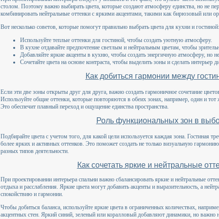
столом. Поэтому важно выбирать цвета, которые создают атмосферу единства, но не п
комбинировать нейтральные оттенки с яркими акцентами, такими как бирюзовый или о
Вот несколько советов, которые помогут правильно выбрать цвета для кухни и гостиной
Используйте теплые оттенки для гостиной, чтобы создать уютную атмосферу.
В кухне отдавайте предпочтение светлым и нейтральным цветам, чтобы зрительн
Добавляйте яркие акценты в кухню, чтобы создать энергичную атмосферу, но не
Сочетайте цвета на основе контраста, чтобы выделить зоны и сделать интерьер 
Как добиться гармонии между гостин
Если эти две зоны открыты друг для друга, важно создать гармоничное сочетание цвето
Используйте общие оттенки, которые повторяются в обеих зонах, например, один и тот ж
Это обеспечит плавный переход и ощущение единства пространства.
Роль функциональных зон в выбо
Подбирайте цвета с учетом того, для какой цели используется каждая зона. Гостиная тр
более ярких и активных оттенков. Это поможет создать не только визуальную гармони
разных типов деятельности.
Как сочетать яркие и нейтральные отт
При проектировании интерьера спальни важно сбалансировать яркие и нейтральные отт
отдыха и расслабления. Яркие цвета могут добавить акценты и выразительность, а нейт
спокойствию и гармонии.
Чтобы добиться баланса, используйте яркие цвета в ограниченных количествах, наприме
акцентных стен. Яркий синий, зеленый или коралловый добавляют динамики, но важно не