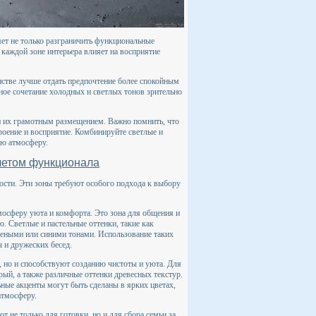
ет не только разграничить функциональные
 каждой зоне интерьера влияет на восприятие
анстве лучше отдать предпочтение более спокойным
ьное сочетание холодных и светлых тонов зрительно
 и их грамотным размещением. Важно помнить, что
роение и восприятие. Комбинируйте светлые и
ую атмосферу.
учетом функционала
ости. Эти зоны требуют особого подхода к выбору
мосферу уюта и комфорта. Это зона для общения и
. Светлые и пастельные оттенки, такие как
леными или синими тонами. Использование таких
 и дружеских бесед.
т, но и способствуют созданию чистоты и уюта. Для
рый, а также различные оттенки древесных текстур.
ные акценты могут быть сделаны в ярких цветах,
атмосферу.
т не только для готовки, но и для сбора семьи за