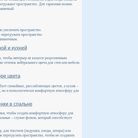
ерегружают пространство. Для гармонии можно
ранжевый.
:
о увеличить пространство.
 перегружать пространство.
динамичным.
ой и кухней
в, чтобы интерьер не казался разрозненным.
е оттенок нейтрального цвета для стен или мебели.
ре цвета
ебует спокойных, расслабляющих цветов, а кухня –
ю, но и психологически комфортную атмосферу для
енки в спальне
енки, чтобы создать комфортную атмосферу для
ральные – служат фоном, который способствует
р, для текстиля (подушки, пледы, шторы) или
 перегрузить пространство, чтобы не создавать