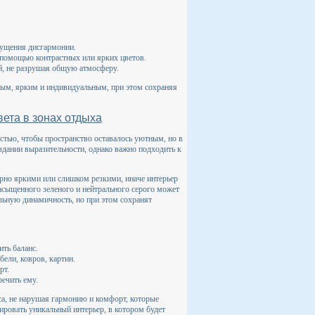
щущения дисгармонии.
с помощью контрастных или ярких цветов.
й, не разрушая общую атмосферу.
ным, ярким и индивидуальным, при этом сохраняя
ета в зонах отдыха
стью, чтобы пространство оставалось уютным, но в
дании выразительности, однако важно подходить к
рно яркими или слишком резкими, иначе интерьер
асыщенного зеленого и нейтрального серого может
льную динамичность, но при этом сохранят
ть баланс.
ели, ковров, картин.
рт.
ечить ему.
са, не нарушая гармонию и комфорт, которые
ровать уникальный интерьер, в котором будет