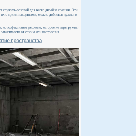
т служить основой для всего дизайна спальни. Эти
 их с яркими акцентами, можно добиться нужного
, но эффективное решение, которое не перегружает
 зависимости от сезона или настроения.
ятие пространства