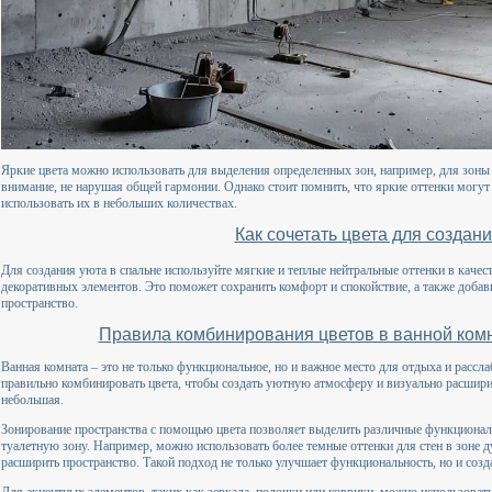
Яркие цвета можно использовать для выделения определенных зон, например, для зоны 
внимание, не нарушая общей гармонии. Однако стоит помнить, что яркие оттенки могут
использовать их в небольших количествах.
Как сочетать цвета для создан
Для создания уюта в спальне используйте мягкие и теплые нейтральные оттенки в качест
декоративных элементов. Это поможет сохранить комфорт и спокойствие, а также добав
пространство.
Правила комбинирования цветов в ванной комн
Ванная комната – это не только функциональное, но и важное место для отдыха и рассл
правильно комбинировать цвета, чтобы создать уютную атмосферу и визуально расширит
небольшая.
Зонирование пространства с помощью цвета позволяет выделить различные функционал
туалетную зону. Например, можно использовать более темные оттенки для стен в зоне д
расширить пространство. Такой подход не только улучшает функциональность, но и созд