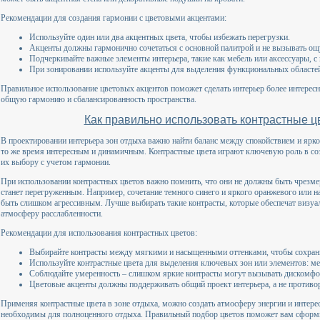
Рекомендации для создания гармонии с цветовыми акцентами:
Используйте один или два акцентных цвета, чтобы избежать перегрузки.
Акценты должны гармонично сочетаться с основной палитрой и не вызывать о
Подчеркивайте важные элементы интерьера, такие как мебель или аксессуары, 
При зонировании используйте акценты для выделения функциональных областе
Правильное использование цветовых акцентов поможет сделать интерьер более интерес
общую гармонию и сбалансированность пространства.
Как правильно использовать контрастные цв
В проектировании интерьера зон отдыха важно найти баланс между спокойствием и ярко
то же время интересным и динамичным. Контрастные цвета играют ключевую роль в соз
их выбору с учетом гармонии.
При использовании контрастных цветов важно помнить, что они не должны быть чрезме
станет перегруженным. Например, сочетание темного синего и яркого оранжевого или н
быть слишком агрессивным. Лучше выбирать такие контрасты, которые обеспечат визуа
атмосферу расслабленности.
Рекомендации для использования контрастных цветов:
Выбирайте контрасты между мягкими и насыщенными оттенками, чтобы сохрани
Используйте контрастные цвета для выделения ключевых зон или элементов: меб
Соблюдайте умеренность – слишком яркие контрасты могут вызывать дискомфо
Цветовые акценты должны поддерживать общий проект интерьера, а не противор
Применяя контрастные цвета в зоне отдыха, можно создать атмосферу энергии и интере
необходимы для полноценного отдыха. Правильный подбор цветов поможет вам сформи