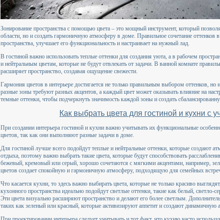
Зонирование пространства с помощью цвета – это мощный инструмент, который позволя
области, но и создать гармоничную атмосферу в доме. Правильное сочетание оттенков в
пространства, улучшает его функциональность и настраивает на нужный лад.
В гостиной важно использовать теплые оттенки для создания уюта, а в рабочем простр
и нейтральным цветам, которые не будут отвлекать от задачи. В ванной комнате правил
расширяет пространство, создавая ощущение свежести.
Гармония цветов в интерьере достигается не только правильным выбором оттенков, но
разные зоны требуют разных акцентов, а каждый цвет может оказывать влияние на наст
темные оттенки, чтобы подчеркнуть значимость каждой зоны и создать сбалансированн
Как выбрать цвета для гостиной и кухни с 
При создании интерьера гостиной и кухни важно учитывать их функциональные особенн
цветов, так как они выполняют разные задачи в доме.
Для гостиной лучше всего подойдут теплые и нейтральные оттенки, которые создают ат
отдыха, поэтому важно выбрать такие цвета, которые будут способствовать расслаблению
бежевый, кремовый или серый, хорошо сочетаются с мягкими акцентами, например, зе
цветов создает спокойную и гармоничную атмосферу, подходящую для семейных встреч
Что касается кухни, то здесь важно выбирать цвета, которые не только красиво выглядя
кухонного пространства идеально подойдут светлые оттенки, такие как белый, светло-се
Эти цвета визуально расширяют пространство и делают его более светлым. Дополнитель
таких как зеленый или красный, которые активизируют аппетит и создают динамичную 
При проектировании интерьера следует учитывать и тот факт, что кухню часто использую