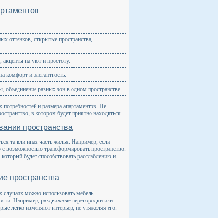
артаментов
ых оттенков, открытые пространства,
 акценты на уют и простоту.
на комфорт и элегантность.
, объединение разных зон в одном пространстве.
 потребностей и размера апартаментов. Не
остранство, в котором будет приятно находиться.
овании пространства
ься та или иная часть жилья. Например, если
ю с возможностью трансформировать пространство.
, который будет способствовать расслаблению и
ие пространства
х случаях можно использовать мебель-
ности. Например, раздвижные перегородки или
рые легко изменяют интерьер, не утяжеляя его.