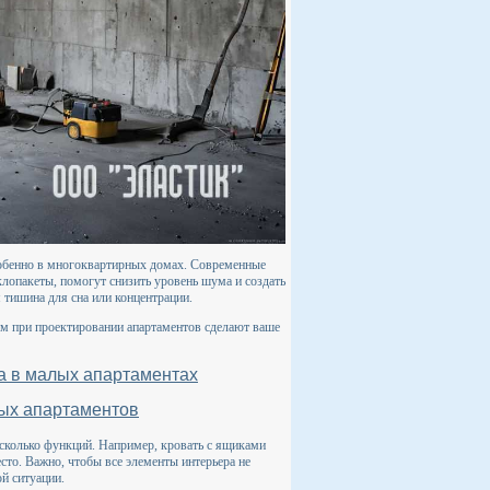
собенно в многоквартирных домах. Современные
лопакеты, помогут снизить уровень шума и создать
 тишина для сна или концентрации.
ям при проектировании апартаментов сделают ваше
а в малых апартаментах
ых апартаментов
сколько функций. Например, кровать с ящиками
сто. Важно, чтобы все элементы интерьера не
й ситуации.