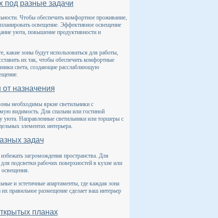
х под разные задачи
альности. Чтобы обеспечить комфортное проживание,
спланировать освещение. Эффективное освещение
здание уюта, повышение продуктивности и
е, какие зоны будут использоваться для работы,
сставить их так, чтобы обеспечить комфортные
очники света, создающие расслабляющую
ещение.
 от назначения
 зоны необходимы яркие светильники с
имую видимость. Для спальни или гостиной
ру уюта. Направленные светильники или торшеры с
дельных элементах интерьера.
азных задач
 избежать загромождения пространства. Для
для подсветки рабочих поверхностей в кухне или
 освещения.
ные и эстетичные апартаменты, где каждая зона
и их правильное размещение сделает ваш интерьер
открытых планах