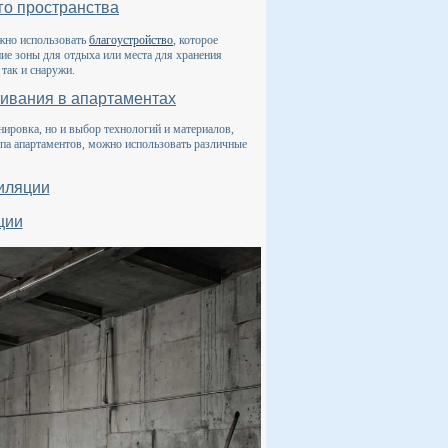
го пространства
ожно использовать
благоустройство
, которое
ние зоны для отдыха или места для хранения
так и снаружи.
ивания в апартаментах
ировка, но и выбор технологий и материалов,
ипа апартаментов, можно использовать различные
иляции
ции