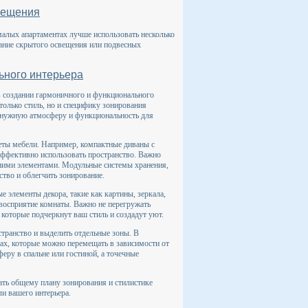
вещения
малых апартаментах лучше использовать несколько
вание скрытого освещения или подвесных
ьного интерьера
в создании гармоничного и функционального
 только стиль, но и специфику зонирования
ь нужную атмосферу и функциональность для
ты мебели. Например, компактные диваны с
ффективно использовать пространство. Важно
шними элементами. Модульные системы хранения,
тво и облегчить зонирование.
 элементы декора, такие как картины, зеркала,
 восприятие комнаты. Важно не перегружать
которые подчеркнут ваш стиль и создадут уют.
странство и выделить отдельные зоны. В
ах, которые можно перемещать в зависимости от
еру в спальне или гостиной, а точечные
ать общему плану зонирования и стилистике
ли вашего интерьера.