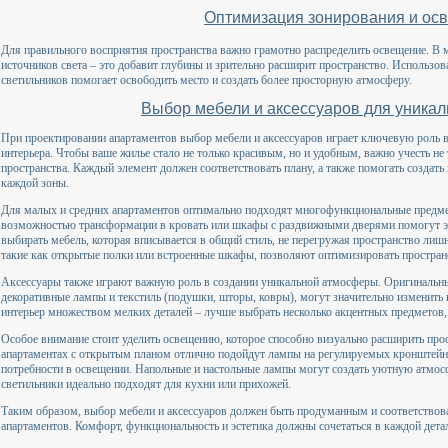
Оптимизация зонирования и ос
Для правильного восприятия пространства важно грамотно распределить освещение. В 
источников света – это добавит глубины и зрительно расширит пространство. Использо
светильников помогает освободить место и создать более просторную атмосферу.
Выбор мебели и аксессуаров для уникал
При проектировании апартаментов выбор мебели и аксессуаров играет ключевую роль 
интерьера. Чтобы ваше жилье стало не только красивым, но и удобным, важно учесть не
пространства. Каждый элемент должен соответствовать плану, а также помогать создат
каждой зоны.
Для малых и средних апартаментов оптимально подходят многофункциональные предме
возможностью трансформации в кровать или шкафы с раздвижными дверями помогут э
выбирать мебель, которая вписывается в общий стиль, не перегружая пространство ли
такие как открытые полки или встроенные шкафы, позволяют оптимизировать пространс
Аксессуары также играют важную роль в создании уникальной атмосферы. Оригинальные
декоративные лампы и текстиль (подушки, шторы, ковры), могут значительно изменить
интерьер множеством мелких деталей – лучше выбрать несколько акцентных предметов, 
Особое внимание стоит уделить освещению, которое способно визуально расширить про
апартаментах с открытым планом отлично подойдут лампы на регулируемых кронштейн
потребности в освещении. Напольные и настольные лампы могут создать уютную атмосф
светильники идеально подходят для кухни или прихожей.
Таким образом, выбор мебели и аксессуаров должен быть продуманным и соответствов
апартаментов. Комфорт, функциональность и эстетика должны сочетаться в каждой дета