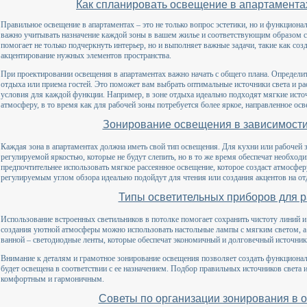
Как спланировать освещение в апартамента
Правильное освещение в апартаментах – это не только вопрос эстетики, но и функцион
важно учитывать назначение каждой зоны в вашем жилье и соответствующим образом 
помогает не только подчеркнуть интерьер, но и выполняет важные задачи, такие как со
акцентирование нужных элементов пространства.
При проектировании освещения в апартаментах важно начать с общего плана. Определит
отдыха или приема гостей. Это поможет вам выбрать оптимальные источники света и ра
условия для каждой функции. Например, в зоне отдыха идеально подходят мягкие ист
атмосферу, в то время как для рабочей зоны потребуется более яркое, направленное осв
Зонирование освещения в зависимости
Каждая зона в апартаментах должна иметь свой тип освещения. Для кухни или рабочей
регулируемой яркостью, которые не будут слепить, но в то же время обеспечат необход
предпочтительнее использовать мягкое рассеянное освещение, которое создаст атмосфе
регулируемым углом обзора идеально подойдут для чтения или создания акцентов на от
Типы осветительных приборов для р
Использование встроенных светильников в потолке помогает сохранить чистоту линий и
создания уютной атмосферы можно использовать настольные лампы с мягким светом, а 
ванной – светодиодные ленты, которые обеспечат экономичный и долговечный источник
Внимание к деталям и грамотное зонирование освещения позволяет создать функциональ
будет освещена в соответствии с ее назначением. Подбор правильных источников света 
комфортным и гармоничным.
Советы по организации зонирования в 