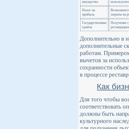
имущество
используемо
Налог на
Возможность
прибыль
затраты на 
Государственные
Получение с
гранты
реставрацио
Дополнительно в н
дополнительные ск
работам. Примером
вычетов за исполь
сохранности объек
в процессе реставр
Как биз
Для того чтобы во
соответствовать о
должны быть напра
культурного насле
для получения ль