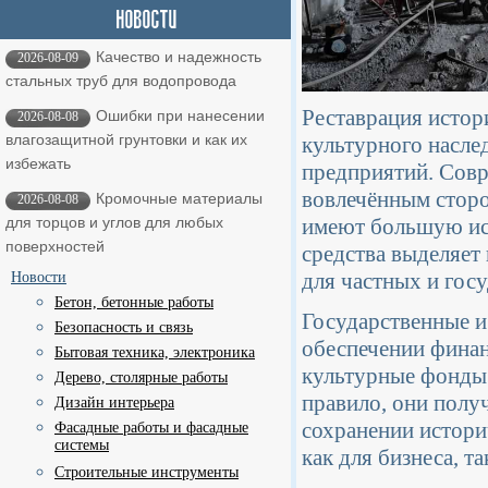
Качество и надежность
2026-08-09
стальных труб для водопровода
Реставрация истор
Ошибки при нанесении
2026-08-08
влагозащитной грунтовки и как их
культурного наслед
избежать
предприятий. Сов
вовлечённым сторо
Кромочные материалы
2026-08-08
имеют большую ист
для торцов и углов для любых
поверхностей
средства выделяет
для частных и гос
Новости
Бетон, бетонные работы
Государственные и
Безопасность и связь
обеспечении финан
Бытовая техника, электроника
культурные фонды 
Дерево, столярные работы
правило, они полу
Дизайн интерьера
сохранении истори
Фасадные работы и фасадные
системы
как для бизнеса, т
Строительные инструменты