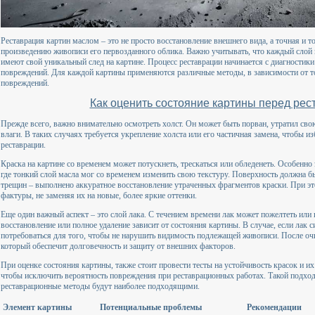
Реставрация картин маслом – это не просто восстановление внешнего вида, а точная и т
произведению живописи его первозданного облика. Важно учитывать, что каждый слой к
имеют свой уникальный след на картине. Процесс реставрации начинается с диагностики
повреждений. Для каждой картины применяются различные методы, в зависимости от то
повреждений.
Как оценить состояние картины перед ре
Прежде всего, важно внимательно осмотреть холст. Он может быть порван, утратил сво
влаги. В таких случаях требуется укрепление холста или его частичная замена, чтобы 
реставрации.
Краска на картине со временем может потускнеть, трескаться или обледенеть. Особенно 
где тонкий слой масла мог со временем изменить свою текстуру. Поверхность должна бы
трещин – выполнено аккуратное восстановление утраченных фрагментов краски. При эт
фактуры, не заменяя их на новые, более яркие оттенки.
Еще один важный аспект – это слой лака. С течением времени лак может пожелтеть или 
восстановление или полное удаление зависит от состояния картины. В случае, если лак 
потребоваться для того, чтобы не нарушить видимость подлежащей живописи. После очи
который обеспечит долговечность и защиту от внешних факторов.
При оценке состояния картины, также стоит провести тесты на устойчивость красок и и
чтобы исключить вероятность повреждения при реставрационных работах. Такой подход
реставрационные методы будут наиболее подходящими.
Элемент картины
Потенциальные проблемы
Рекомендации