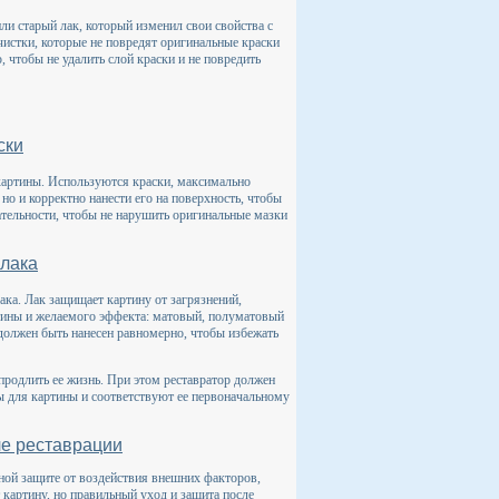
или старый лак, который изменил свои свойства с
истки, которые не повредят оригинальные краски
 чтобы не удалить слой краски и не повредить
ски
картины. Используются краски, максимально
 но и корректно нанести его на поверхность, чтобы
ательности, чтобы не нарушить оригинальные мазки
 лака
ака. Лак защищает картину от загрязнений,
ртины и желаемого эффекта: матовый, полуматовый
 должен быть нанесен равномерно, чтобы избежать
продлить ее жизнь. При этом реставратор должен
ны для картины и соответствуют ее первоначальному
ле реставрации
ной защите от воздействия внешних факторов,
 картину, но правильный уход и защита после