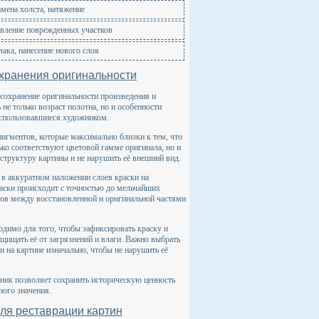
мена холста, натяжение
овление поврежденных участков
лака, нанесение нового слоя
хранения оригинальности
сохранение оригинальности произведения и
не только возраст полотна, но и особенности
использовавшиеся художником.
игментов, которые максимально близки к тем, что
ько соответствуют цветовой гамме оригинала, но и
 структуру картины и не нарушить её внешний вид.
в аккуратном наложении слоев краски на
раски происходит с точностью до мельчайших
одов между восстановленной и оригинальной частями
одимо для того, чтобы зафиксировать краску и
ащищать её от загрязнений и влаги. Важно выбрать
н на картине изначально, чтобы не нарушить её
хник позволяет сохранить историческую ценность
ного значения.
ля реставрации картин