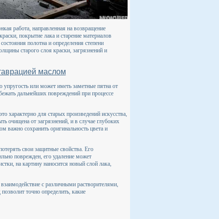
онкая работа, направленная на возвращение
раски, покрытие лака и старение материалов
 состояния полотна и определения степени
лщины старого слоя краски, загрязнений и
ставрацией маслом
ю упругость или может иметь заметные пятна от
избежать дальнейших повреждений при процессе
это характерно для старых произведений искусства,
ть очищена от загрязнений, и в случае глубоких
ом важно сохранить оригинальность цвета и
потерять свои защитные свойства. Его
сильно поврежден, его удаление может
стки, на картину наносится новый слой лака,
х взаимодействие с различными растворителями,
 позволит точно определить, какие