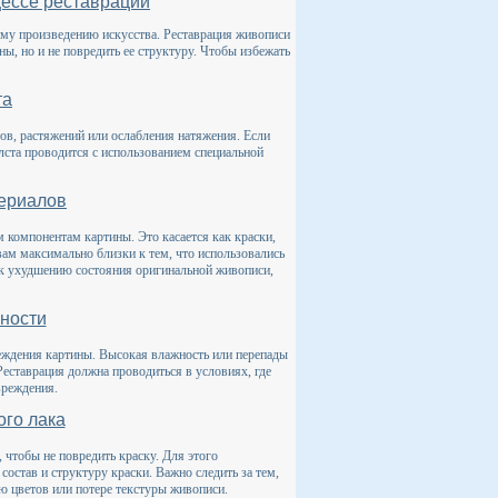
цессе реставрации
ому произведению искусства. Реставрация живописи
ны, но и не повредить ее структуру. Чтобы избежать
та
вов, растяжений или ослабления натяжения. Если
олста проводится с использованием специальной
ериалов
 компонентам картины. Это касается как краски,
твам максимально близки к тем, что использовались
 к ухудшению состояния оригинальной живописи,
ности
еждения картины. Высокая влажность или перепады
Реставрация должна проводиться в условиях, где
вреждения.
ого лака
, чтобы не повредить краску. Для этого
остав и структуру краски. Важно следить за тем,
ию цветов или потере текстуры живописи.