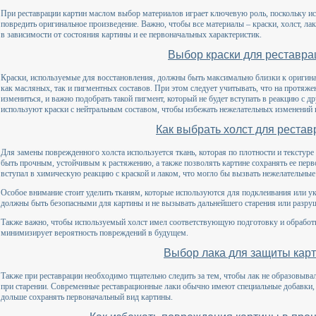
При реставрации картин маслом выбор материалов играет ключевую роль, поскольку и
повредить оригинальное произведение. Важно, чтобы все материалы – краски, холст, л
в зависимости от состояния картины и ее первоначальных характеристик.
Выбор краски для реставра
Краски, используемые для восстановления, должны быть максимально близки к оригина
как масляных, так и пигментных составов. При этом следует учитывать, что на протяже
измениться, и важно подобрать такой пигмент, который не будет вступать в реакцию с 
используют краски с нейтральным составом, чтобы избежать нежелательных изменений ц
Как выбрать холст для реста
Для замены поврежденного холста используется ткань, которая по плотности и текстур
быть прочным, устойчивым к растяжению, а также позволять картине сохранять ее перв
вступал в химическую реакцию с краской и лаком, что могло бы вызвать нежелательные
Особое внимание стоит уделить тканям, которые используются для подклеивания или у
должны быть безопасными для картины и не вызывать дальнейшего старения или разру
Также важно, чтобы используемый холст имел соответствующую подготовку и обработку,
минимизирует вероятность повреждений в будущем.
Выбор лака для защиты кар
Также при реставрации необходимо тщательно следить за тем, чтобы лак не образовыва
при старении. Современные реставрационные лаки обычно имеют специальные добавки,
дольше сохранять первоначальный вид картины.