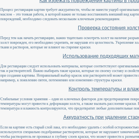
Как избежать повреждения картины в про
Процесс реставрации картин требует аккуратности, чтобы не нанести ущерб оригинальн
маслом – это тонкая работа, в которой важно не только восстановить внешний вид карти
повреждений, необходимо следовать нескольким ключевым рекомендациям.
Проверка состояния холс
Перед тем как начать реставрацию, важно тщательно осмотреть холст на наличие разры
холст поврежден, его необходимо укрепить, не нарушив его целостность. Укрепление х
ткани и растворов, которые не влияют на старение краски.
Использование подходящих мат
Для реставрации следует использовать материалы, которые соответствуют оригинальным
так и растворителей. Важно выбирать такие краски, которые по своему составу и свойс
при создании картины. Неправильный выбор красок или растворителей может привести
например, к появлению пятен, потемнению или изменению структуры краски.
Контроль температуры и влаж
Стабильные условия хранения – один из ключевых факторов для предотвращения повр
температуры могут привести к деформации холста, а также вызвать расслоение краски. 
температура и влажность контролируются, что предотвратит любые дополнительные по
Аккуратность при удалении стар
Если на картине есть старый слой лака, его необходимо удалить с особой осторожностью
используются специально подобранные растворители, которые не нарушают химический с
чтобы растворитель не проникал в глубину слоев краски, что может привести к размыт