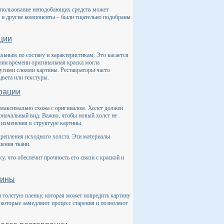
спользование неподобающих средств может
ак и другие компоненты – были тщательно подобраны
ции
льным по составу и характеристикам. Это касается
нии времени оригинальная краска могла
другими слоями картины. Реставраторы часто
вета или текстуры.
врации
е максимально схожа с оригиналом. Холст должен
оначальный вид. Важно, чтобы новый холст не
 изменения в структуре картины.
крепления исходного холста. Эти материалы
шения ткани.
 что обеспечит прочность его связи с краской и
тины
л толстую пленку, которая может повредить картину
 которые замедляют процесс старения и позволяют