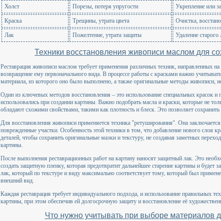
Холст
Порезы, потеря упругости
Укрепление или за
Краска
Трещины, утрата цвета
Очистка, восстан
Лак
Пожелтение, утрата защиты
Удаление старого 
Техники восстановления живописи маслом для со
Реставрация живописи маслом требует применения различных техник, направленных на 
возвращение ему первоначального вида. В процессе работы с красками важно учитывать 
материала, из которого оно было выполнено, а также оригинальные методы живописи, 
Один из ключевых методов восстановления – это использование специальных красок и п
использовались при создании картины. Важно подобрать масла и краски, которые не тол
обладают схожими свойствами, такими как плотность и блеск. Это позволяет сохранить
Для восстановления живописи применяется техника "ретуширования". Она заключается 
поврежденные участки. Особенность этой техники в том, что добавление нового слоя к
деталей, чтобы сохранить оригинальные мазки и текстуру, не создавая заметных перех
картины.
После выполнения реставрационных работ на картину наносят защитный лак. Это необх
создать защитную пленку, которая предотвратит дальнейшее старение картины и будет з
лак, который по текстуре и виду максимально соответствует тому, который был примене
внешний вид.
Каждая реставрация требует индивидуального подхода, и использование правильных те
картины, при этом обеспечив ей долгосрочную защиту и восстановление её художествен
Что нужно учитывать при выборе материалов д