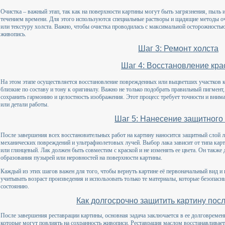
Очистка – важный этап, так как на поверхности картины могут быть загрязнения, пыль 
течением времени. Для этого используются специальные растворы и щадящие методы оч
или текстуру холста. Важно, чтобы очистка проводилась с максимальной осторожностью,
живопись.
Шаг 3: Ремонт холста
Шаг 4: Восстановление кра
На этом этапе осуществляется восстановление поврежденных или выцветших участков 
близкие по составу и тону к оригиналу. Важно не только подобрать правильный пигмент,
сохранить гармонию и целостность изображения. Этот процесс требует точности и вним
или детали работы.
Шаг 5: Нанесение защитного
После завершения всех восстановительных работ на картину наносится защитный слой л
механических повреждений и ультрафиолетовых лучей. Выбор лака зависит от типа ка
или глянцевый. Лак должен быть совместим с краской и не изменять ее цвета. Он также
образования пузырей или неровностей на поверхности картины.
Каждый из этих шагов важен для того, чтобы вернуть картине её первоначальный вид и 
учитывать возраст произведения и использовать только те материалы, которые безопас
состоянию.
Как долгосрочно защитить картину пос
После завершения реставрации картины, основная задача заключается в ее долговремен
которые могут повлиять на сохранность живописи. Реставрация маслом восстанавливает