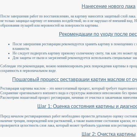
Нанесение нового лака
После завершения работ по восстановлению, на картину наносится защитный слой лака.
не только защищал картину от внешних воздействий, но и не нарушал её внешний вид. 
образования пузырей или неровностей на поверхности картины.
Рекомендации по уходу после ре
После завершения реставрации рекомендуется хранить картину в помещениях 
влажности.
Не следует подвергать картину прямому солнечному свету, так как это может п
Для защиты от пыли и загрязнений рекомендуется использовать специальные з
Соблюдая эти рекомендации, можно минимизировать риск повреждения картины в проце
сохранность в первоначальном виде.
Пошаговый процесс реставрации картин маслом от оч
Реставрация картины маслом – это многоэтапный процесс, который требует тщательного
Сохранение оригинального внешнего вида и структуры живописи невозможно без приме
Рассмотрим пошаговый процесс реставрации, начиная от очистки и заканчивая нанесен
Шаг 1: Оценка состояния картины и диагн
Перед началом реставрационных работ необходимо провести детальную оценку состояни
наличие трещин, повреждений или растяжений, а также выявление состояния краски, ее 
проверяется целостность слоя лака, который может требовать удаления или реставрации.
Шаг 2: Очистка картины