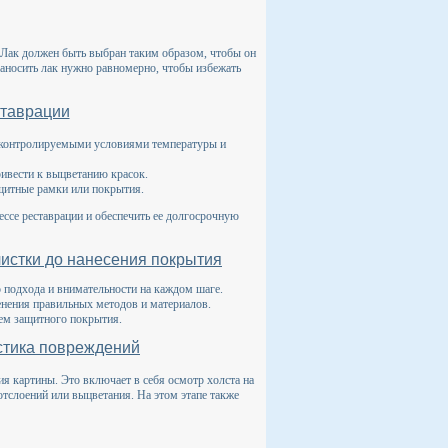
 Лак должен быть выбран таким образом, чтобы он
Наносить лак нужно равномерно, чтобы избежать
ставрации
с контролируемыми условиями температуры и
ривести к выцветанию красок.
ащитные рамки или покрытия.
ссе реставрации и обеспечить ее долгосрочную
истки до нанесения покрытия
 подхода и внимательности на каждом шаге.
нения правильных методов и материалов.
ием защитного покрытия.
остика повреждений
я картины. Это включает в себя осмотр холста на
отслоений или выцветания. На этом этапе также