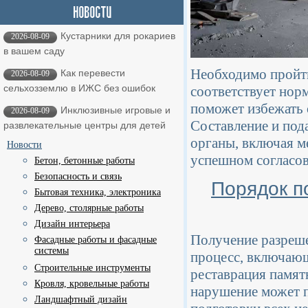
Кустарники для рокариев
2026-08-09
в вашем саду
Необходимо пройти
Как перевести
2026-08-09
сельхозземлю в ИЖС без ошибок
соответствует нор
поможет избежать 
Инклюзивные игровые и
2026-08-09
Составление и под
развлекательные центры для детей
органы, включая м
Новости
успешном согласов
Бетон, бетонные работы
Безопасность и связь
Порядок п
Бытовая техника, электроника
Дерево, столярные работы
Дизайн интерьера
Получение разреше
Фасадные работы и фасадные
системы
процесс, включающ
Строительные инструменты
реставрация памят
Кровля, кровельные работы
нарушение может п
Ландшафтный дизайн