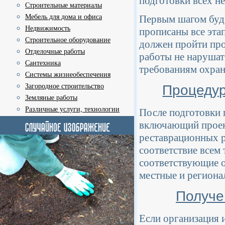
подготовки всех н
Строительные материалы
Мебель для дома и офиса
Первым шагом буде
Недвижимость
прописаны все эта
Строительное оборудование
должен пройти про
Отделочные работы
работы не нарушат
Сантехника
требованиям охран
Системы жизнеобеспечения
Процедур
Загородное строительство
Земляные работы
Различные услуги, технологии
После подготовки 
включающий проек
реставрационных р
соответствие всем
соответствующие о
местные и региона
Получе
Если организация 