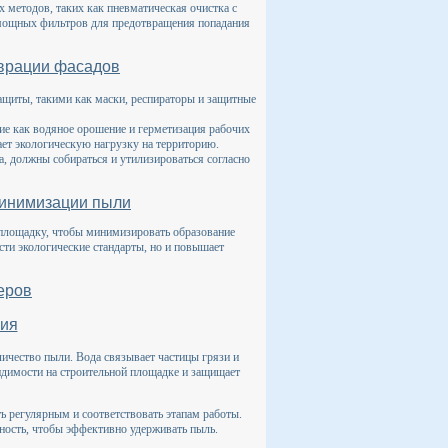
 методов, таких как пневматическая очистка с
 мощных фильтров для предотвращения попадания
аврации фасадов
ащиты, такими как маски, респираторы и защитные
е как водяное орошение и герметизация рабочих
ает экологическую нагрузку на территорию.
, должны собираться и утилизироваться согласно
минимизации пыли
 площадку, чтобы минимизировать образование
сти экологические стандарты, но и повышает
еров
ия
ичество пыли. Вода связывает частицы грязи и
идимости на строительной площадке и защищает
ь регулярным и соответствовать этапам работы.
ность, чтобы эффективно удерживать пыль.