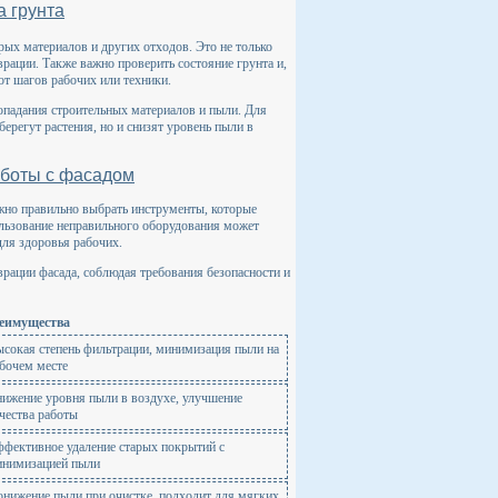
а грунта
рых материалов и других отходов. Это не только
врации. Также важно проверить состояние грунта и,
от шагов рабочих или техники.
попадания строительных материалов и пыли. Для
ерегут растения, но и снизят уровень пыли в
аботы с фасадом
жно правильно выбрать инструменты, которые
ользование неправильного оборудования может
для здоровья рабочих.
рации фасада, соблюдая требования безопасности и
еимущества
сокая степень фильтрации, минимизация пыли на
бочем месте
ижение уровня пыли в воздухе, улучшение
чества работы
фективное удаление старых покрытий с
нимизацией пыли
нижение пыли при очистке, подходит для мягких