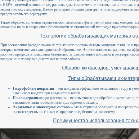
Выбор подходящих фильтров для строительных пылесосов – ещё один важный аспект д
с HEPA-системой позволяет задерживать даже самые мелкие частицы пыли, что важно д
экологических стандартов. Важно регулярно очищать фильтры, чтобы поддерживать ма
предотвратить его перегрузку.
Таким образом, сочетание строительных пылесосов с фильтрами и водяных методов поз
снижению пыли и сохранению безопасности на строительной площадке при реставрации 
Технологии обрабатывающих материалов
При реставрации фасадов важно не только использовать методы контроля пыли, но и п
которые помогают минимизировать её образование. Эти технологии направлены на эфф
рабочего процесса и повышение безопасности. Современные покрытия и растворы спосо
воздухе и не попадала в дыхательные пути рабочих.
Обработки фасадов, уменьшающ
Типы обрабатывающих матер
Гидрофобные покрытия
– эти покрытия эффективно отталкивают воду и уме
взвешена в воздухе при воздействии влаги.
Пылезадерживающие растворы
– используются для обработки материалов, т
высыпание пыли и обеспечивая долгосрочную защиту.
Акриловые и эпоксидные составы
– эти материалы образуют на поверхности 
препятствует пыли, снижая её вредное воздействие на экосистему.
Преимущества использования таких