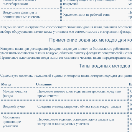
пылесборниками
покрытий
ма
Воздушные фильтры и
По
Удаление пыли из рабочей зоны
вентиляционные системы
пр
Каждый из этих инструментов способствует снижению уровня пыли, повышая безопасно
выборе оборудования важно также учитывать его совместимость с материалами фасада, 
Применение водяных методов для к
Контроль пыли при реставрации фасадов напрямую влияет на безопасность работников 
уменьшить количество пыли в воздухе, облегчая очистку фасадных поверхностей и сни
Правильное использование воды помогает связывать частицы пыли и предотвращает их 
Типы водяных методов
Существует несколько технологий водяного контроля пыли, которые подходят для разны
Метод
Описание
П
Мокрая очистка
Нанесение тонкого слоя воды на поверхность перед и во
С
фасада
время очистки
р
М
Водяной туман
Создание мелкодисперсного облака воды вокруг фасада
Мобильные
Перемещение водяных установок вдоль фасада для
О
орошающие
контроля пыли на разных участках
п
установки