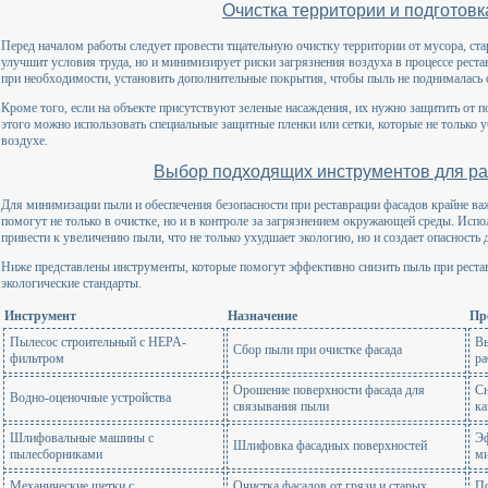
Очистка территории и подготовк
Перед началом работы следует провести тщательную очистку территории от мусора, ста
улучшит условия труда, но и минимизирует риски загрязнения воздуха в процессе реста
при необходимости, установить дополнительные покрытия, чтобы пыль не поднималась 
Кроме того, если на объекте присутствуют зеленые насаждения, их нужно защитить от 
этого можно использовать специальные защитные пленки или сетки, которые не только уб
воздухе.
Выбор подходящих инструментов для р
Для минимизации пыли и обеспечения безопасности при реставрации фасадов крайне ва
помогут не только в очистке, но и в контроле за загрязнением окружающей среды. Исп
привести к увеличению пыли, что не только ухудшает экологию, но и создает опасность 
Ниже представлены инструменты, которые помогут эффективно снизить пыль при рестав
экологические стандарты.
Инструмент
Назначение
Пр
Пылесос строительный с HEPA-
Вы
Сбор пыли при очистке фасада
фильтром
ра
Орошение поверхности фасада для
Сн
Водно-оценочные устройства
связывания пыли
ка
Шлифовальные машины с
Эф
Шлифовка фасадных поверхностей
пылесборниками
ми
Механические щетки с
Очистка фасадов от грязи и старых
По