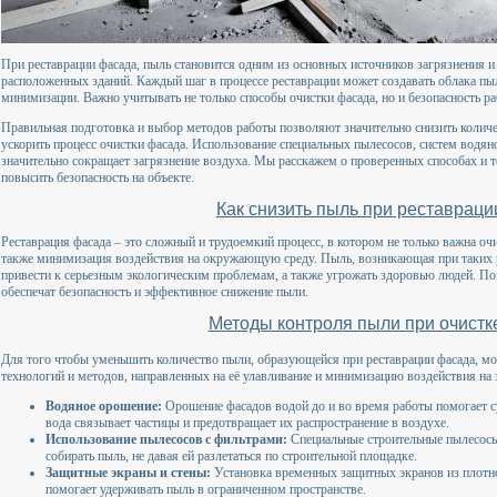
При реставрации фасада, пыль становится одним из основных источников загрязнения и
расположенных зданий. Каждый шаг в процессе реставрации может создавать облака пыл
минимизации. Важно учитывать не только способы очистки фасада, но и безопасность ра
Правильная подготовка и выбор методов работы позволяют значительно снизить количе
ускорить процесс очистки фасада. Использование специальных пылесосов, систем вод
значительно сокращает загрязнение воздуха. Мы расскажем о проверенных способах и т
повысить безопасность на объекте.
Как снизить пыль при реставрац
Реставрация фасада – это сложный и трудоемкий процесс, в котором не только важна очи
также минимизация воздействия на окружающую среду. Пыль, возникающая при таких ра
привести к серьезным экологическим проблемам, а также угрожать здоровью людей. По
обеспечат безопасность и эффективное снижение пыли.
Методы контроля пыли при очистк
Для того чтобы уменьшить количество пыли, образующейся при реставрации фасада, м
технологий и методов, направленных на её улавливание и минимизацию воздействия на 
Водяное орошение:
Орошение фасадов водой до и во время работы помогает с
вода связывает частицы и предотвращает их распространение в воздухе.
Использование пылесосов с фильтрами:
Специальные строительные пылесос
собирать пыль, не давая ей разлетаться по строительной площадке.
Защитные экраны и стены:
Установка временных защитных экранов из плотно
помогает удерживать пыль в ограниченном пространстве.