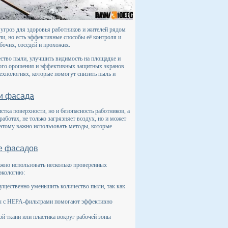
 угроз для здоровья работников и жителей рядом
и, но есть эффективные способы её контроля и
бочих, соседей и прохожих.
ство пыли, улучшить видимость на площадке и
яного орошения и эффективных защитных экранов
ехнологиях, которые помогут снизить пыль и
ии фасада
стка поверхности, но и безопасность работников, а
ботах, не только загрязняет воздух, но и может
этому важно использовать методы, которые
е фасадов
ожно использовать несколько проверенных
экологию:
ущественно уменьшить количество пыли, так как
ы с HEPA-фильтрами помогают эффективно
й ткани или пластика вокруг рабочей зоны