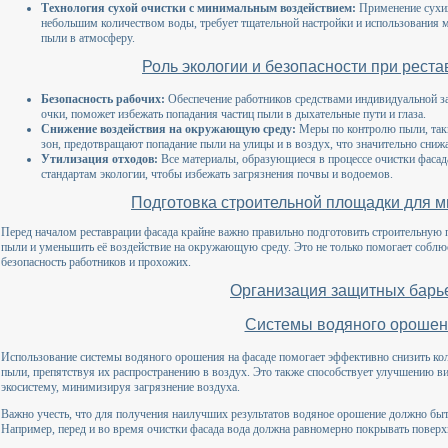
Технология сухой очистки с минимальным воздействием:
Применение сухих
небольшим количеством воды, требует тщательной настройки и использования
пыли в атмосферу.
Роль экологии и безопасности при рест
Безопасность рабочих:
Обеспечение работников средствами индивидуальной з
очки, поможет избежать попадания частиц пыли в дыхательные пути и глаза.
Снижение воздействия на окружающую среду:
Меры по контролю пыли, таки
зон, предотвращают попадание пыли на улицы и в воздух, что значительно сниж
Утилизация отходов:
Все материалы, образующиеся в процессе очистки фасада
стандартам экологии, чтобы избежать загрязнения почвы и водоемов.
Подготовка строительной площадки для 
Перед началом реставрации фасада крайне важно правильно подготовить строительную
пыли и уменьшить её воздействие на окружающую среду. Это не только помогает соблю
безопасность работников и прохожих.
Организация защитных барь
Системы водяного орошен
Использование системы водяного орошения на фасаде помогает эффективно снизить кол
пыли, препятствуя их распространению в воздух. Это также способствует улучшению в
экосистему, минимизируя загрязнение воздуха.
Важно учесть, что для получения наилучших результатов водяное орошение должно быт
Например, перед и во время очистки фасада вода должна равномерно покрывать поверх