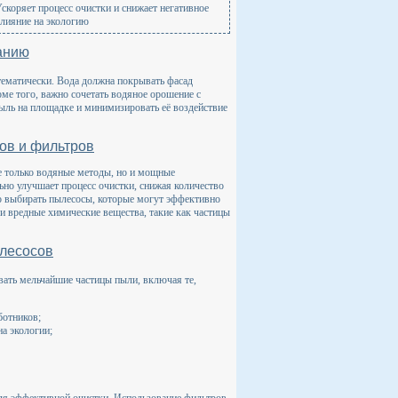
скоряет процесс очистки и снижает негативное
лияние на экологию
анию
ематически. Вода должна покрывать фасад
ме того, важно сочетать водяное орошение с
ль на площадке и минимизировать её воздействие
ов и фильтров
е только водяные методы, но и мощные
но улучшает процесс очистки, снижая количество
о выбирать пылесосы, которые могут эффективно
 и вредные химические вещества, такие как частицы
лесосов
ать мельчайшие частицы пыли, включая те,
ботников;
а экологии;