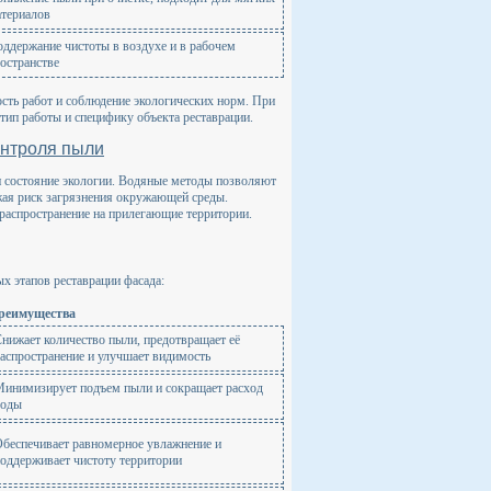
териалов
ддержание чистоты в воздухе и в рабочем
остранстве
сть работ и соблюдение экологических норм. При
тип работы и специфику объекта реставрации.
онтроля пыли
и состояние экологии. Водяные методы позволяют
жая риск загрязнения окружающей среды.
распространение на прилегающие территории.
х этапов реставрации фасада:
реимущества
нижает количество пыли, предотвращает её
аспространение и улучшает видимость
инимизирует подъем пыли и сокращает расход
воды
беспечивает равномерное увлажнение и
оддерживает чистоту территории