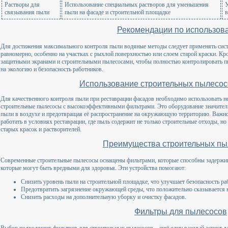
Растворы для
Использование специальных растворов для уменьшения
У
связывания пыли
пыли на фасаде и строительной площадке
в
Рекомендации по использов
Для достижения максимального контроля пыли водяные методы следует применять сист
равномерно, особенно на участках с рыхлой поверхностью или слоем старой краски. Кро
защитными экранами и строительными пылесосами, чтобы полностью контролировать пы
на экологию и безопасность работников.
Использование строительных пылесос
Для качественного контроля пыли при реставрации фасадов необходимо использовать н
строительные пылесосы с высокоэффективными фильтрами. Это оборудование значитель
пыли в воздухе и предотвращая её распространение на окружающую территорию. Важн
работать в условиях реставрации, где пыль содержит не только строительные отходы, но
старых красок и растворителей.
Преимущества строительных пы
Современные строительные пылесосы оснащены фильтрами, которые способны задержив
которые могут быть вредными для здоровья. Эти устройства помогают:
Снизить уровень пыли на строительной площадке, что улучшает безопасность ра
Предотвратить загрязнение окружающей среды, что положительно сказывается н
Снизить расходы на дополнительную уборку и очистку фасадов.
Фильтры для пылесосов