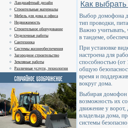
Как выбрать
Ландшафтный дизайн
Строительные материалы
Выбор домофона дл
Мебель для дома и офиса
тип проводки, пит
Недвижимость
Важно учитывать,
Строительное оборудование
Отделочные работы
в тандеме, обеспе
Сантехника
При установке вид
Системы жизнеобеспечения
настроена для ра
Загородное строительство
способностью (от 
Земляные работы
общую безопасност
Различные услуги, технологии
время и поддержив
вокруг дома.
Выбирая домофон и
возможность их со
движение у ворот,
владельца дома, п
системы безопасно