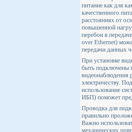
питание как для к
качественного пит
расстояниях от ос
повышенной нагру
перебои в передач
over Ethernet) мо
передачи данных че
При установке вид
быть подключены к
видеонаблюдения р
электричеству. По
использование сис
ИБП) поможет пред
Проводка для под
правильно проложе
Важно использоват
механических повр