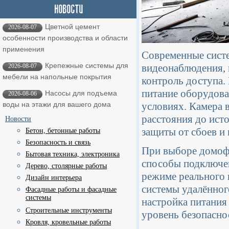
Цветной цемент
2026-08-07
особенности производства и области
применения
Современные систе
Крепежные системы для
видеонаблюдения, 
2026-08-07
мебели на напольные покрытия
контроль доступа.
питание оборудова
Насосы для подъема
2026-08-06
условиях. Камера 
воды на этажи для вашего дома
расстояния до ист
Новости
защиты от сбоев и 
Бетон, бетонные работы
Безопасность и связь
При выборе домофо
Бытовая техника, электроника
способы подключен
Дерево, столярные работы
режиме реального 
Дизайн интерьера
системы удалённог
Фасадные работы и фасадные
системы
настройка питания
Строительные инструменты
уровень безопасно
Кровля, кровельные работы