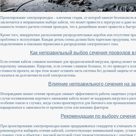
Проектирование электропроводки – ключевая стадия, от которой зависит безопасность 
заключается в неправильном выборе кабеля, что может привести к перегрузке и даже 
важность точного расчета сечения проводов, что в дальнейшем может привести к быстр
Кроме того, некорректное расположение распределительных коробок или отсутствие пр
проблемы в эксплуатации. Каждая деталь схемы должна быть тщательно продумана, что
подключением и опасными перекосами в распределении электрического тока.
Как неправильный выбор сечения проводов вл
Если сечение кабеля слишком маленькое для предполагаемой нагрузки, провод может пе
короткому замыканию. Напротив, если сечение слишком большое, то это приведет к из
стоимости проекта, но при этом может оставить часть системы без должной защиты от 
сказаться на долговечности всей электросистемы.
Влияние неправильного сечения на з
Неоправданно низкое сечение проводов снижает эффективность работы защитных устрой
случае возникновения короткого замыкания кабель может не выдержать нагрузки и распл
особенно опасно в случаях, когда схема проектируется для бытового или промышленног
варьироваться в зависимости от времени суток или внешних факторов.
Рекомендации по выбору сечени
При проектировании электропроводки важно придерживаться стандартов и учитывать т
рекомендуется выбирать сечение кабелей, соответствующее минимальной норме, устан
сложных схем и объектов с высокой нагрузкой стоит проконсультироваться с опытным 