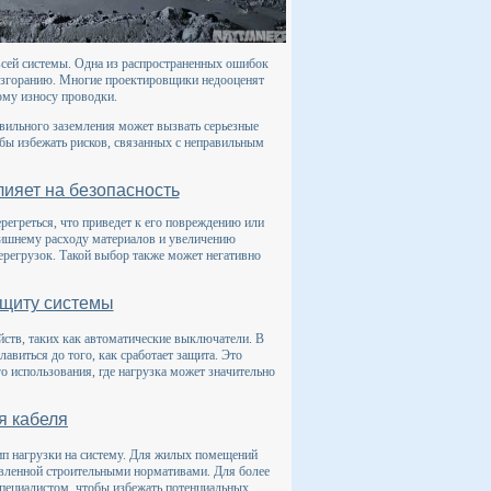
всей системы. Одна из распространенных ошибок
возгоранию. Многие проектировщики недооценят
ому износу проводки.
авильного заземления может вызвать серьезные
бы избежать рисков, связанных с неправильным
ияет на безопасность
регреться, что приведет к его повреждению или
лишнему расходу материалов и увеличению
перегрузок. Такой выбор также может негативно
ащиту системы
ств, таких как автоматические выключатели. В
авиться до того, как сработает защита. Это
о использования, где нагрузка может значительно
я кабеля
ип нагрузки на систему. Для жилых помещений
овленной строительными нормативами. Для более
специалистом, чтобы избежать потенциальных