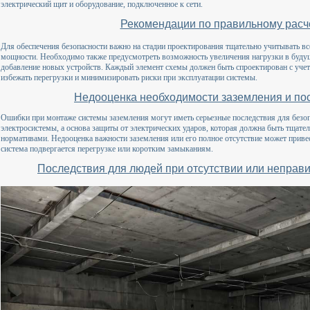
электрический щит и оборудование, подключенное к сети.
Рекомендации по правильному расче
Для обеспечения безопасности важно на стадии проектирования тщательно учитывать все
мощности. Необходимо также предусмотреть возможность увеличения нагрузки в будущ
добавление новых устройств. Каждый элемент схемы должен быть спроектирован с уче
избежать перегрузки и минимизировать риски при эксплуатации системы.
Недооценка необходимости заземления и по
Ошибки при монтаже системы заземления могут иметь серьезные последствия для безопа
электросистемы, а основа защиты от электрических ударов, которая должна быть тщател
нормативами. Недооценка важности заземления или его полное отсутствие может приве
система подвергается перегрузке или коротким замыканиям.
Последствия для людей при отсутствии или неправ