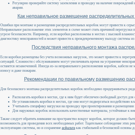
Регулярно проверяйте систему заземления и проводку на наличие повреждений 
аварии.
Как неправильное размещение распределительных 
Ошибки при монтаже и размещении распределительных коробок могут привести к серье
Неправильное расположение этих элементов в схеме может стать причиной перегрузки п
угрозе безопасности. Например, если коробки расположены в местах с высокой влажнос
диагностику неисправностей и может привести к преждевременному выходу системы из 
Последствия неправильного монтажа распре
Если коробки размещены без учета возможных нагрузок, это может привести к перегр
ситуаций. Сложности с обслуживанием могут увеличивать время на устранение неисправ
останется незамеченной. Иногда из-за неправильного расположения коробок, кабели не 
износу и даже пожарам.
Рекомендации по правильному размещению рас
Для безопасного монтажа распределительных коробок необходимо придерживаться ряда
Располагать коробки в местах, где к ним будет обеспечен свободный доступ дл
Не устанавливать коробки в местах, где они могут подвергаться воздействию вл
Учитывать специфику нагрузки на проводку при проектировании и размещении 
Для наружных коробок использовать качественные материалы, устойчивые к в
Также следует обратить внимание на пространство вокруг коробок, которое должно быт
возможность для проведения всех необходимых работ. Тщательное соблюдение этих рек
эксплуатацию системы, но и сохранение
асфальта
как стабильной и безопасной основы д