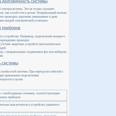
а долговечность системы
 электросистемы. Это не только угрожает
ров, так и всей сети в целом. Неправильный монтаж
узке проводки, коротким замыканиям и даже
ии каждой электрической установки.
и приборов
ного устройства. Например, подключение мощного
повреждению проводов.
сутствие защитных устройств (автоматических
юдей.
р, с неправильным соединением фаз или нейтрали,
ия.
ь системы
лужбы всей системы. При перегрузке кабелей и
 при правильном подключении.
ктросети в целом.
ь с необходимым сечением, соответствующим
аемых приборов
ические выключатели и устройства защитного