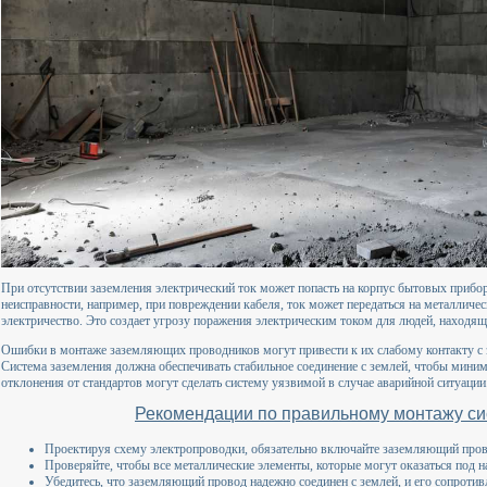
При отсутствии заземления электрический ток может попасть на корпус бытовых прибор
неисправности, например, при повреждении кабеля, ток может передаться на металличе
электричество. Это создает угрозу поражения электрическим током для людей, находящ
Ошибки в монтаже заземляющих проводников могут привести к их слабому контакту с 
Система заземления должна обеспечивать стабильное соединение с землей, чтобы мини
отклонения от стандартов могут сделать систему уязвимой в случае аварийной ситуации
Рекомендации по правильному монтажу с
Проектируя схему электропроводки, обязательно включайте заземляющий пров
Проверяйте, чтобы все металлические элементы, которые могут оказаться под 
Убедитесь, что заземляющий провод надежно соединен с землей, и его сопроти