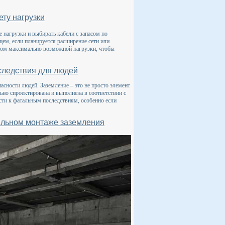
ту нагрузки
 нагрузки и выбирать кабели с запасом по
ем, если планируется расширение сети или
том максимально возможной нагрузки, чтобы
следствия для людей
сности людей. Заземление – это не просто элемент
ьно спроектирована и выполнена в соответствии с
сти к фатальным последствиям, особенно если
ильном монтаже заземления