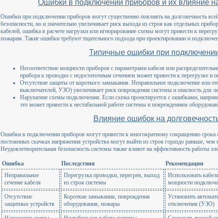
Ошибки в подключении приборов и их влияние н
Ошибки при подключении приборов могут существенно повлиять на долговечность всей
безопасности, но и значительно увеличивает риск выхода из строя как отдельных прибо
кабелей, ошибка в расчете нагрузки или игнорирование схемы могут привести к перегр
пожарам. Такие ошибки требуют тщательного подхода при проектировании и подключен
Типичные ошибки при подключени
Несоответствие мощности приборов с параметрами кабеля или распределитель
прибора к проводке с недостаточным сечением может привести к перегрузке и 
Отсутствие защиты от короткого замыкания. Неправильное подключение или от
выключателей, УЗО) увеличивает риск повреждения системы и опасность для л
Нарушение схемы подключения. Если схема проектируется с ошибками, наприме
это может привести к нестабильной работе системы и повреждениям оборудован
Влияние ошибок на долговечност
Ошибки в подключении приборов могут привести к многократному сокращению срока с
постоянных скачках напряжения устройства могут выйти из строя гораздо раньше, чем
Неудовлетворительная безопасность системы также влияет на эффективность работы эле
Ошибка
Последствия
Рекомендации
Неправильное
Перегрузка проводки, перегрев, выход
Использовать кабел
сечение кабеля
из строя системы
мощности подключ
Отсутствие
Короткие замыкания, повреждения
Установить автомат
защитных устройств
оборудования, пожары
отключения (УЗО)