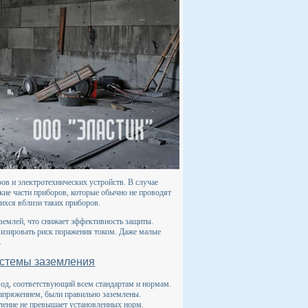
ов и электротехнических устройств. В случае
ские части приборов, которые обычно не проводят
ихся вблизи таких приборов.
землей, что снижает эффективность защиты.
мизировать риск поражения током. Даже малые
.
истемы заземления
од, соответствующий всем стандартам и нормам.
напряжением, были правильно заземлены.
вление не превышает установленных норм.