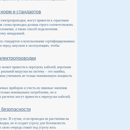
 норм и стандартов
электропроводки, могут привести к серьезным
я схема проводки должна строго соответствовать
оложение, а также способ подключения.
тему ненадежной.
их стандартов и использование сертифицированных
м перед запуском в эксплуатацию, чтобы
 электропроводки
о может привести к перегреву кабелей, коротким
реальной нагрузки на систему – это ошибка,
лжна учитывать не только номинальную мощность
емых приборов и учесть их пиковые значения.
только номинальное потребление, но и
расчетах могут привести к перегрузке кабелей,
я безопасности
зке. В случае, если проводка не рассчитана на
одки, но и создает угрозу для безопасности.
 свою очередь ставит под угрозу весь