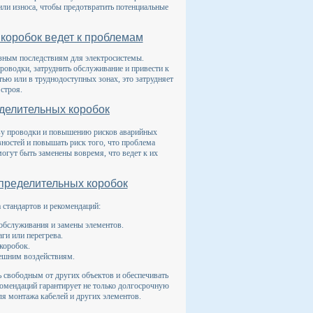
или износа, чтобы предотвратить потенциальные
коробок ведет к проблемам
зным последствиям для электросистемы.
роводки, затруднить обслуживание и привести к
тью или в труднодоступных зонах, это затрудняет
строя.
делительных коробок
еву проводки и повышению рисков аварийных
ностей и повышать риск того, что проблема
могут быть заменены вовремя, что ведет к их
пределительных коробок
 стандартов и рекомендаций:
я обслуживания и замены элементов.
аги или перегрева.
коробок.
нешним воздействиям.
ь свободным от других объектов и обеспечивать
омендаций гарантирует не только долгосрочную
ля монтажа кабелей и других элементов.