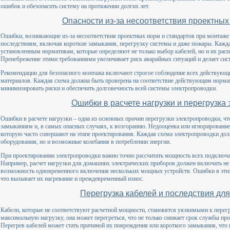
ошибок и обезопасить систему на протяжении долгих лет.
Опасности из-за несоответствия проектных
Ошибки, возникающие из-за несоответствия проектных норм и стандартов при монтаже 
последствиям, включая короткие замыкания, перегрузку системы и даже пожары. Кажда
установленным нормативам, которые определяют не только выбор кабелей, но и их расп
Пренебрежение этими требованиями увеличивает риск аварийных ситуаций и делает сис
Рекомендации для безопасного монтажа включают строгое соблюдение всех действующ
материалов. Каждая схема должна быть проверена на соответствие действующим норма
минимизировать риски и обеспечить долговечность всей системы электропроводки.
Ошибки в расчете нагрузки и перегрузка
Ошибки в расчете нагрузки – одна из основных причин перегрузки электропроводки, чт
замыканиям и, в самых опасных случаях, к возгоранию. Недооценка или игнорирование 
которую часто совершают на этапе проектирования. Каждая схема электропроводки до
оборудования, но и возможные колебания в потреблении энергии.
При проектировании электропроводки важно точно рассчитать мощность всех подключа
Например, расчет нагрузки для домашних электрических приборов должен включать не 
возможность одновременного включения нескольких мощных устройств. Ошибки в этих 
что вызывает их нагревание и преждевременный износ.
Перегрузка кабелей и последствия дл
Кабели, которые не соответствуют расчетной мощности, становятся уязвимыми к перегру
максимальную нагрузку, она может перегреться, что не только снижает срок службы пров
Перегрев кабелей может стать причиной их повреждения или короткого замыкания, что в