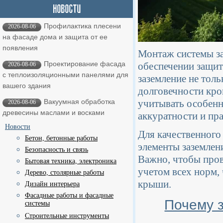
Профилактика плесени
2026-08-06
на фасаде дома и защита от ее
появления
Монтаж системы за
Проектирование фасада
обеспечении защит
2026-08-06
с теплоизоляционными панелями для
заземление не толь
вашего здания
долговечности кро
учитывать особенн
Вакуумная обработка
2026-08-06
древесины маслами и восками
аккуратности и пр
Новости
Для качественного
Бетон, бетонные работы
элементы заземлен
Безопасность и связь
Важно, чтобы пров
Бытовая техника, электроника
учетом всех норм,
Дерево, столярные работы
крыши.
Дизайн интерьера
Фасадные работы и фасадные
Почему з
системы
Строительные инструменты