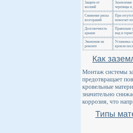
Защита от
Заземление 
молний
черепицы и
Снижение риска
При отсутст
возгораний
помогает из
Долговечность
Правильно у
крыши
вид и герме
Экономия на
Установка з
ремонте
кровли посл
Как зазем
Монтаж системы за
предотвращает пов
кровельные матери
значительно снижа
коррозия, что нап
Типы мат