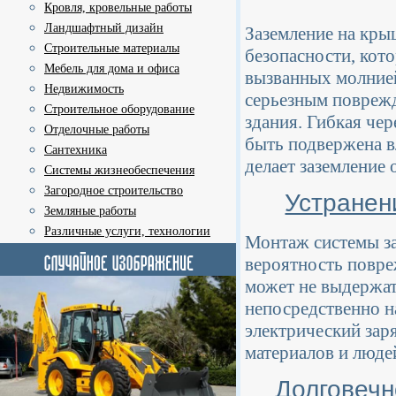
Кровля, кровельные работы
Ландшафтный дизайн
Заземление на кры
Строительные материалы
безопасности, кот
Мебель для дома и офиса
вызванных молнией
Недвижимость
серьезным поврежд
Строительное оборудование
здания. Гибкая чер
Отделочные работы
быть подвержена в
Сантехника
делает заземление
Системы жизнеобеспечения
Загородное строительство
Устранен
Земляные работы
Различные услуги, технологии
Монтаж системы за
вероятность повре
может не выдержат
непосредственно н
электрический зар
материалов и люде
Долговечн