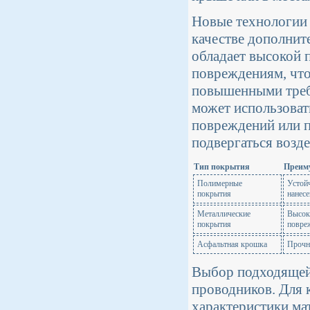
Новые технологии
качестве дополнит
обладает высокой 
повреждениям, что
повышенными треб
может использоват
повреждений или п
подвергаться возд
Тип покрытия
Преим
Полимерные
Устойч
покрытия
нанес
Металлические
Высок
покрытия
повре
Асфальтная крошка
Прочн
Выбор подходящей 
проводников. Для 
характеристики мат