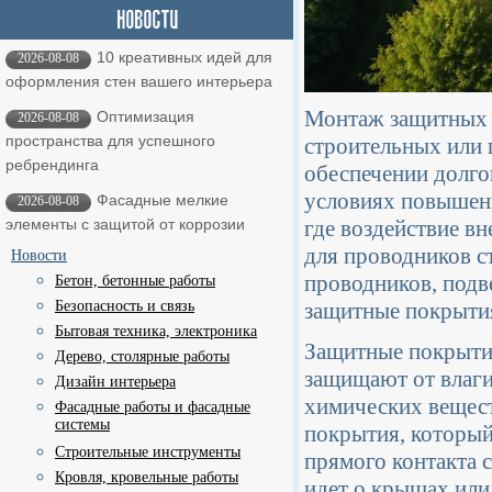
10 креативных идей для
2026-08-08
оформления стен вашего интерьера
Монтаж защитных м
Оптимизация
2026-08-08
пространства для успешного
строительных или 
ребрендинга
обеспечении долго
условиях повышенн
Фасадные мелкие
2026-08-08
где воздействие в
элементы с защитой от коррозии
для проводников с
Новости
проводников, подв
Бетон, бетонные работы
защитные покрыти
Безопасность и связь
Бытовая техника, электроника
Защитные покрыти
Дерево, столярные работы
защищают от влаги
Дизайн интерьера
химических вещест
Фасадные работы и фасадные
системы
покрытия, который
Строительные инструменты
прямого контакта с
Кровля, кровельные работы
идет о крышах ил