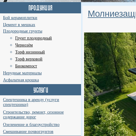
Молниезащи
Бой керамоплитки
Цемент в мешках
Плодородные грунты
Грунт плодородный
Чернозём
Торф низинный
Торф верховой
Биокомпост
Нерудные материалы
Асфальтная крошка
Спецтехника в аренду (услуги
спецтехники)
Строительство, ремонт, сезонное
содержание дорог
Озеленение и благоустройство
Смешивание почвогрунтов