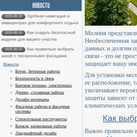
Удобная навигация в
2026-08-10
аквацентрах для комфортного отдыха
Молния представля
Как создать безопасный
2026-08-10
водоем для вашего участка
Необеспеченная за
данных и долгим п
Как правильно выбрать
2026-08-10
связи - это не про
шкаф с прозрачными фасадами
защищает вашу инф
Новости
Бетон, бетонные работы
Для установки мо
Безопасность и связь
ее расположение, т
Бытовая техника, электроника
увеличивает вероя
Дерево, столярные работы
защиты зависит от
Дизайн интерьера
климатических усл
Фасадные работы и фасадные
системы
Как выб
Строительные инструменты
Кровля, кровельные работы
Важно правильно в
Ландшафтный дизайн