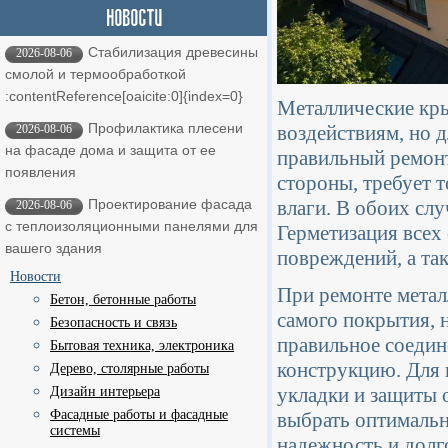
Стабилизация древесины
2026-08-06
смолой и термообработкой ​
:contentReference[oaicite:0]{index=0}
Металлические кр
Профилактика плесени
воздействиям, но 
2026-08-06
на фасаде дома и защита от ее
правильный ремонт
появления
стороны, требует 
влаги. В обоих сл
Проектирование фасада
2026-08-06
с теплоизоляционными панелями для
Герметизация всех
вашего здания
повреждений, а та
Новости
При ремонте метал
Бетон, бетонные работы
самого покрытия, 
Безопасность и связь
правильное соедин
Бытовая техника, электроника
конструкцию. Для 
Дерево, столярные работы
укладки и защиты 
Дизайн интерьера
Фасадные работы и фасадные
выбрать оптимальн
системы
надежность и долг