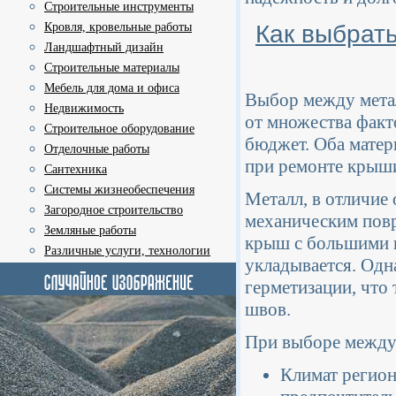
Строительные инструменты
Как выбрат
Кровля, кровельные работы
Ландшафтный дизайн
Строительные материалы
Мебель для дома и офиса
Выбор между мета
Недвижимость
от множества факт
Строительное оборудование
бюджет. Оба матер
Отделочные работы
при ремонте крыш
Сантехника
Системы жизнеобеспечения
Металл, в отличие
Загородное строительство
механическим повр
Земляные работы
крыш с большими п
Различные услуги, технологии
укладывается. Одн
герметизации, что
швов.
При выборе между 
Климат регион