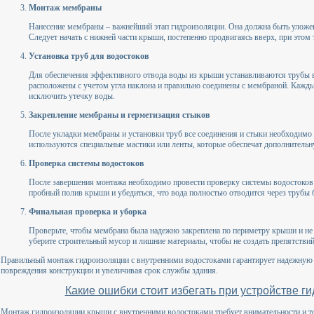
Монтаж мембраны
Нанесение мембраны – важнейший этап гидроизоляции. Она должна быть уложен
Следует начать с нижней части крыши, постепенно продвигаясь вверх, при этом 
Установка труб для водостоков
Для обеспечения эффективного отвода воды из крыши устанавливаются трубы 
расположены с учетом угла наклона и правильно соединены с мембраной. Кажд
исключить утечку воды.
Закрепление мембраны и герметизация стыков
После укладки мембраны и установки труб все соединения и стыки необходимо 
используются специальные мастики или ленты, которые обеспечат дополнительн
Проверка системы водостоков
После завершения монтажа необходимо провести проверку системы водостоков 
пробный полив крыши и убедиться, что вода полностью отводится через трубы б
Финальная проверка и уборка
Проверьте, чтобы мембрана была надежно закреплена по периметру крыши и не
уберите строительный мусор и лишние материалы, чтобы не создать препятстви
Правильный монтаж гидроизоляции с внутренними водостоками гарантирует надежную
повреждения конструкции и увеличивая срок службы здания.
Какие ошибки стоит избегать при устройстве г
Монтаж гидроизоляции крыши с внутренними водостоками требует внимательности и то