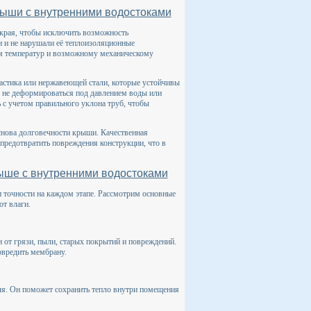
рыши с внутренними водостоками
 края, чтобы исключить возможность
 и не нарушали её теплоизоляционные
дам температур и возможному механическому
ластика или нержавеющей стали, которые устойчивы
 не деформироваться под давлением воды или
 с учетом правильного уклона труб, чтобы
снова долговечности крыши. Качественная
 предотвратить повреждения конструкции, что в
ыше с внутренними водостоками
 точности на каждом этапе. Рассмотрим основные
от влаги.
от грязи, пыли, старых покрытий и повреждений.
овредить мембрану.
еля. Он поможет сохранить тепло внутри помещения