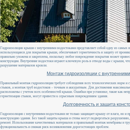
Гидроизоляция крыши с внутренними водостоками представляет собой одну из самых 
использующаяся для покрытия крыши, обеспечивает герметичность и защиту от проник
правильно уложена и закреплена, поскольку любое повреждение покрытия может приве
конструкции. Внутренние водостоки играют ключевую роль в отводе воды с крыши, что 
разрушение материалов кровли.
Монтаж гидроизоляции с внутренними
Правильный монтаж гидроизоляции требует соблюдения всех технологических норм и с
стыков, а монтаж труб водостоков – точным и аккуратным. Для достижения максималь
расположены с учетом всех особенностей крыши. Ошибки при установке, такие как неп
герметизация стыков, могут привести к серьезным повреждениям здания.
Долговечность и защита конст
Гидроизоляция с внутренними водостоками не только защищает крышу от влаги, но и п
конструкцию здания. Без такой защиты крыша и стены могут подвергаться разрушению,
ремонт. Использование качественных материалов и правильный монтаж мембраны и труб
функциональность и снижая риск возникновения дорогостоящих проблем.