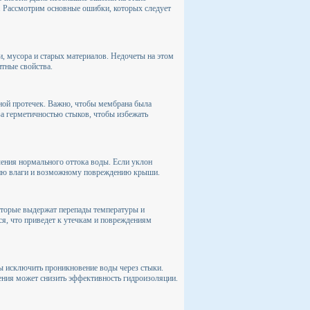
. Рассмотрим основные ошибки, которых следует
, мусора и старых материалов. Недочеты на этом
итные свойства.
ной протечек. Важно, чтобы мембрана была
за герметичностью стыков, чтобы избежать
ения нормального оттока воды. Если уклон
лению влаги и возможному повреждению крыши.
оторые выдержат перепады температуры и
я, что приведет к утечкам и повреждениям
ы исключить проникновение воды через стыки.
ения может снизить эффективность гидроизоляции.