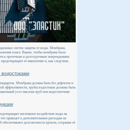
надежных систем защиты от воды. Мембрана,
новения влаги. Важно, чтобы мембрана была
сти к протечкам и долгосрочным повреждениям
предотвращает её накопление и, как следствие,
 водостоками
тандартов. Мембрана должна быть без дефектов и
ной эффективности, трубы водостоков должны быть
равильный угол наклона труб или недостаточная
рукции
редотвращает негативное воздействие воды на
 что приведет к дополнительным расходам на
 обеспечивают долговечность кровли, сохраняя её