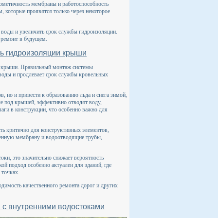
ерметичность мембраны и работоспособность
, которые проявятся только через некоторое
 воды и увеличить срок службы гидроизоляции.
 ремонт в будущем.
ть гидроизоляции крыши
и крыши. Правильный монтаж системы
 воды и продлевает срок службы кровельных
в, но и привести к образованию льда и снега зимой,
е под крышей, эффективно отводят воду,
аги в конструкции, что особенно важно для
ть критично для конструктивных элементов,
венную мембрану и водоотводящие трубы,
оки, это значительно снижает вероятность
ой подход особенно актуален для зданий, где
 точках.
одимость качественного ремонта дорог и других
 с внутренними водостоками