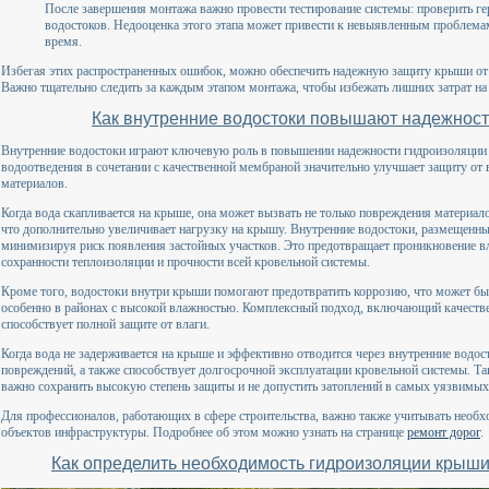
После завершения монтажа важно провести тестирование системы: проверить г
водостоков. Недооценка этого этапа может привести к невыявленным проблемам
время.
Избегая этих распространенных ошибок, можно обеспечить надежную защиту крыши от
Важно тщательно следить за каждым этапом монтажа, чтобы избежать лишних затрат на
Как внутренние водостоки повышают надежнос
Внутренние водостоки играют ключевую роль в повышении надежности гидроизоляци
водоотведения в сочетании с качественной мембраной значительно улучшает защиту от
материалов.
Когда вода скапливается на крыше, она может вызвать не только повреждения материало
что дополнительно увеличивает нагрузку на крышу. Внутренние водостоки, размещенны
минимизируя риск появления застойных участков. Это предотвращает проникновение вл
сохранности теплоизоляции и прочности всей кровельной системы.
Кроме того, водостоки внутри крыши помогают предотвратить коррозию, что может бы
особенно в районах с высокой влажностью. Комплексный подход, включающий качест
способствует полной защите от влаги.
Когда вода не задерживается на крыше и эффективно отводится через внутренние водост
повреждений, а также способствует долгосрочной эксплуатации кровельной системы. Так
важно сохранить высокую степень защиты и не допустить затоплений в самых уязвимых
Для профессионалов, работающих в сфере строительства, важно также учитывать необх
объектов инфраструктуры. Подробнее об этом можно узнать на странице
ремонт дорог
.
Как определить необходимость гидроизоляции крыши