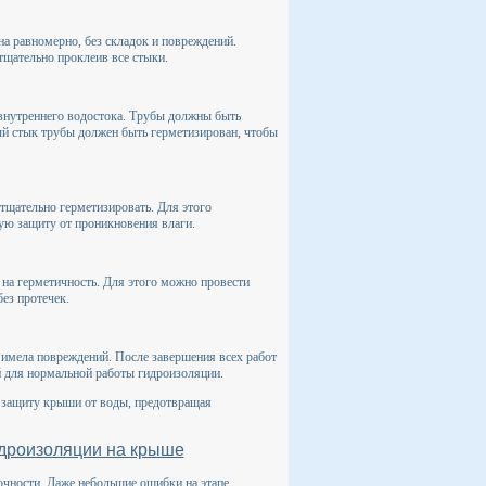
а равномерно, без складок и повреждений.
тщательно проклеив все стыки.
внутреннего водостока. Трубы должны быть
ый стык трубы должен быть герметизирован, чтобы
тщательно герметизировать. Для этого
ую защиту от проникновения влаги.
на герметичность. Для этого можно провести
ез протечек.
 имела повреждений. После завершения всех работ
й для нормальной работы гидроизоляции.
 защиту крыши от воды, предотвращая
идроизоляции на крыше
чности. Даже небольшие ошибки на этапе