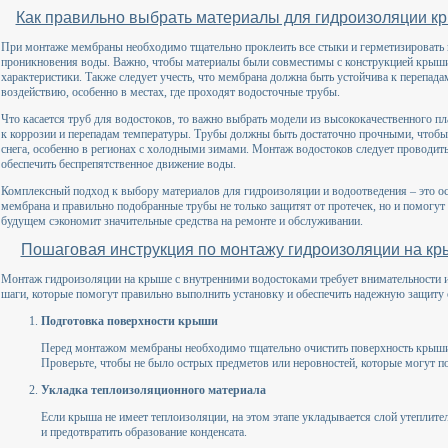
Как правильно выбрать материалы для гидроизоляции к
При монтаже мембраны необходимо тщательно проклеить все стыки и герметизировать
проникновения воды. Важно, чтобы материалы были совместимы с конструкцией крыши
характеристики. Также следует учесть, что мембрана должна быть устойчива к перепа
воздействию, особенно в местах, где проходят водосточные трубы.
Что касается труб для водостоков, то важно выбрать модели из высококачественного п
к коррозии и перепадам температуры. Трубы должны быть достаточно прочными, чтобы
снега, особенно в регионах с холодными зимами. Монтаж водостоков следует проводить
обеспечить беспрепятственное движение воды.
Комплексный подход к выбору материалов для гидроизоляции и водоотведения – это о
мембрана и правильно подобранные трубы не только защитят от протечек, но и помогут
будущем сэкономит значительные средства на ремонте и обслуживании.
Пошаговая инструкция по монтажу гидроизоляции на кр
Монтаж гидроизоляции на крыше с внутренними водостоками требует внимательности и
шаги, которые помогут правильно выполнить установку и обеспечить надежную защиту 
Подготовка поверхности крыши
Перед монтажом мембраны необходимо тщательно очистить поверхность крыши 
Проверьте, чтобы не было острых предметов или неровностей, которые могут п
Укладка теплоизоляционного материала
Если крыша не имеет теплоизоляции, на этом этапе укладывается слой утеплит
и предотвратить образование конденсата.