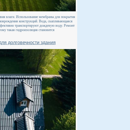
твия влаги. Использование мембраны для покрытия
 повреждения конструкций. Вода, скапливающаяся
эффективно транспортируют дождевую воду. Ремонт
тому такая гидроизоляция становится
ля долговечности здания