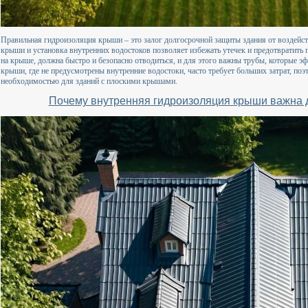
Правильная гидроизоляция крыши – это залог долгосрочной защиты здания от воздейс
крыши и установка внутренних водостоков позволяет избежать утечек и предотвратить
на крыше, должна быстро и безопасно отводиться, и для этого важны трубы, которые 
крыши, где не предусмотрены внутренние водостоки, часто требует больших затрат, поэ
необходимостью для зданий с плоскими крышами.
Почему внутренняя гидроизоляция крыши важна д