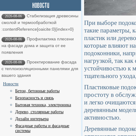
Стабилизация древесины
2026-08-06
При выборе подоко
смолой и термообработкой ​
такие параметры, к
:contentReference[oaicite:0]{index=0}
пластик или дерев
Профилактика плесени
2026-08-06
которые влияют на
на фасаде дома и защита от ее
подоконники, напр
появления
нагрузкой, так ка
Проектирование фасада
2026-08-06
устойчивостью к м
с теплоизоляционными панелями для
тщательного ухода
вашего здания
Новости
Пластиковые подок
Бетон, бетонные работы
простоту в обслуж
Безопасность и связь
и легко очищаются
Бытовая техника, электроника
деревянным моделя
Дерево, столярные работы
активностью.
Дизайн интерьера
Фасадные работы и фасадные
Деревянные подоко
системы