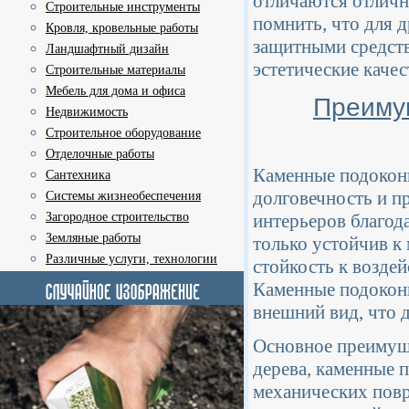
отличаются отличн
Строительные инструменты
помнить, что для 
Кровля, кровельные работы
защитными средств
Ландшафтный дизайн
эстетические качес
Строительные материалы
Мебель для дома и офиса
Преиму
Недвижимость
Строительное оборудование
Отделочные работы
Каменные подоконн
Сантехника
долговечность и п
Системы жизнеобеспечения
Загородное строительство
интерьеров благод
Земляные работы
только устойчив к
Различные услуги, технологии
стойкость к возде
Каменные подокон
внешний вид, что 
Основное преимуще
дерева, каменные 
механических пов