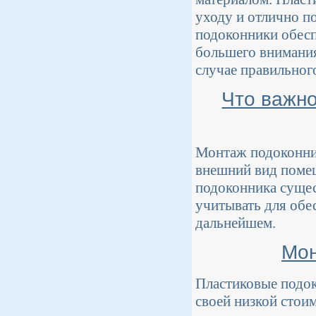
уходу и отлично п
подоконники обесп
большего внимания.
случае правильного
Что важно
Монтаж подоконник
внешний вид помещ
подоконника сущес
учитывать для обе
дальнейшем.
Мон
Пластиковые подок
своей низкой стои