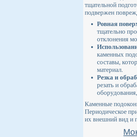
тщательной подгот
подвержен повреж
Ровная повер
тщательно про
отклонения мо
Использовани
каменных подо
составы, кото
материал.
Резка и обра
резать и обра
оборудования,
Каменные подоконн
Периодическое при
их внешний вид и 
Мо