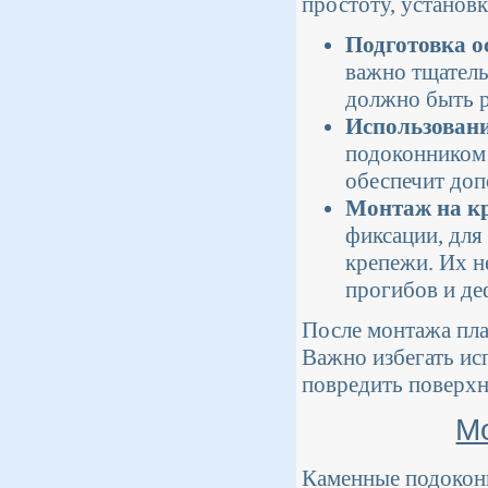
простоту, установ
Подготовка о
важно тщатель
должно быть р
Использовани
подоконником 
обеспечит доп
Монтаж на к
фиксации, для
крепежи. Их н
прогибов и де
После монтажа пла
Важно избегать ис
повредить поверхн
М
Каменные подоконн