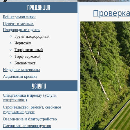
Проверка
Бой керамоплитки
Цемент в мешках
Плодородные грунты
Грунт плодородный
Чернозём
Торф низинный
Торф верховой
Биокомпост
Нерудные материалы
Асфальтная крошка
Спецтехника в аренду (услуги
спецтехники)
Строительство, ремонт, сезонное
содержание дорог
Озеленение и благоустройство
Смешивание почвогрунтов