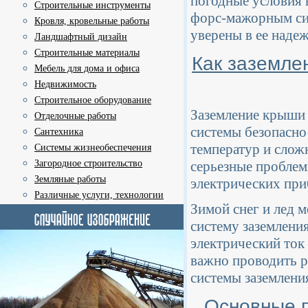
погодные условия 
Строительные инструменты
форс-мажорным сит
Кровля, кровельные работы
уверены в ее наде
Ландшафтный дизайн
Строительные материалы
Как заземле
Мебель для дома и офиса
Недвижимость
Строительное оборудование
Заземление крыши 
Отделочные работы
системы безопасно
Сантехника
температур и слож
Системы жизнеобеспечения
Загородное строительство
серьезные проблем
Земляные работы
электрических при
Различные услуги, технологии
Зимой снег и лед 
систему заземлени
электрический ток 
важно проводить 
системы заземлени
Основные 