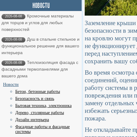
Кромочные материалы
2026-08-08
Заземление крыши 
для торцов и углов для любых
безопасности в зи
поверхностей
на кровлю могут п
Душ в спальне стильное и
2026-08-08
не функционирует
функциональное решение для вашего
перед наступление
интерьера
сохранить вашу со
Теплоизоляция фасада с
2026-08-08
фасадными термопанелями для
Во время осмотра 
вашего дома
соединений, оцени
Новости
работу системы в 
Бетон, бетонные работы
повреждения или п
Безопасность и связь
замену отдельных 
Бытовая техника, электроника
избежать серьезны
Дерево, столярные работы
пожара.
Дизайн интерьера
Фасадные работы и фасадные
Не откладывайте п
системы