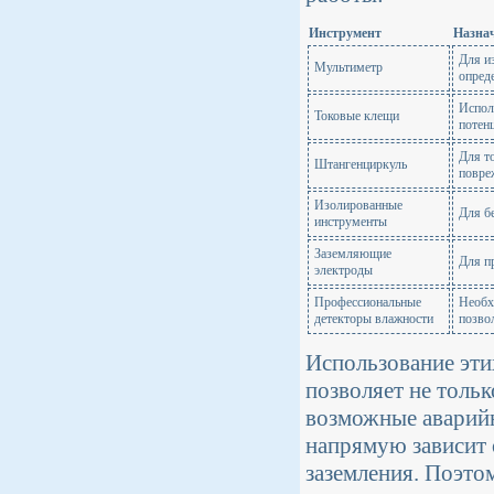
Инструмент
Назна
Для и
Мультиметр
опред
Испол
Токовые клещи
потен
Для т
Штангенциркуль
повре
Изолированные
Для б
инструменты
Заземляющие
Для п
электроды
Профессиональные
Необх
детекторы влажности
позво
Использование эти
позволяет не тольк
возможные аварийн
напрямую зависит 
заземления. Поэто