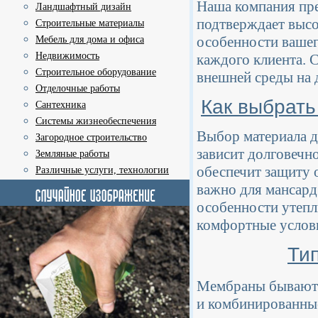
Наша компания пре
Ландшафтный дизайн
подтверждает высо
Строительные материалы
особенности вашег
Мебель для дома и офиса
Недвижимость
каждого клиента. 
Строительное оборудование
внешней среды на 
Отделочные работы
Как выбрать
Сантехника
Системы жизнеобеспечения
Выбор материала д
Загородное строительство
зависит долговечн
Земляные работы
обеспечит защиту 
Различные услуги, технологии
важно для мансард
особенности утепл
комфортные услови
Ти
Мембраны бывают 
и комбинированные