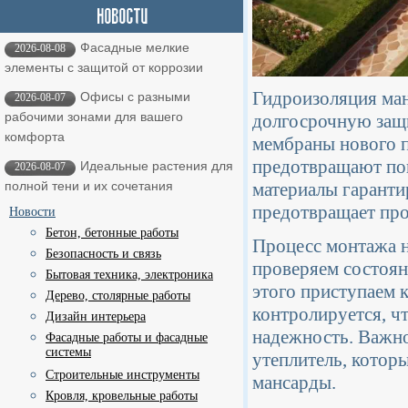
Фасадные мелкие
2026-08-08
элементы с защитой от коррозии
Гидроизоляция ман
Офисы с разными
2026-08-07
рабочими зонами для вашего
долгосрочную защи
комфорта
мембраны нового п
предотвращают поп
Идеальные растения для
2026-08-07
материалы гаранти
полной тени и их сочетания
предотвращает про
Новости
Бетон, бетонные работы
Процесс монтажа н
Безопасность и связь
проверяем состоян
Бытовая техника, электроника
этого приступаем 
Дерево, столярные работы
контролируется, ч
Дизайн интерьера
надежность. Важно
Фасадные работы и фасадные
системы
утеплитель, котор
Строительные инструменты
мансарды.
Кровля, кровельные работы