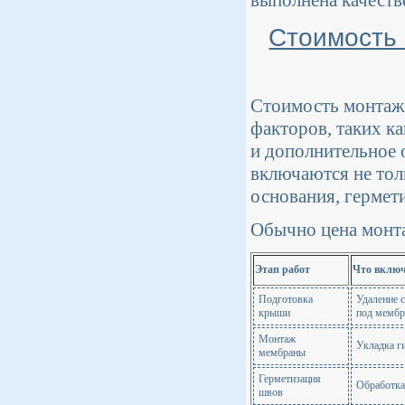
выполнена качеств
Стоимость 
Стоимость монтажа
факторов, таких к
и дополнительное 
включаются не тол
основания, гермет
Обычно цена монта
Этап работ
Что включ
Подготовка
Удаление 
крыши
под мембр
Монтаж
Укладка г
мембраны
Герметизация
Обработка
швов