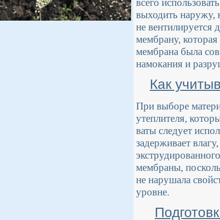
всего использоват
выходить наружу, 
не вентилируется
мембрану, которая
мембрана была сов
намокания и разру
Как учиты
При выборе матери
утеплителя, котор
ваты следует испо
задерживает влагу
экструдированног
мембраны, посколь
не нарушала свойс
уровне.
Подготовк