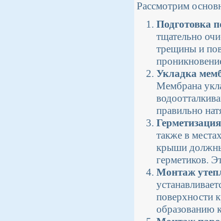
Рассмотрим основ
Подготовка 
тщательно очи
трещины и по
проникновение
Укладка мем
Мембрана укла
водоотталкива
правильно нат
Герметизация
также в места
крыши должны
герметиков. Э
Монтаж утеп
устанавливает
поверхности к
образованию к