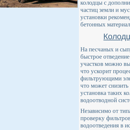
колодцы с дополни
частиц земли и му
установки рекомен
бетонных материал
Колодц
На песчаных и сып
быстрое отведение 
участков можно вы
что ускорит проце
фильтрующими элем
что может снизить
установка таких к
водоотводной сист
Независимо от тип
проверку фильтров
водоотведения в и