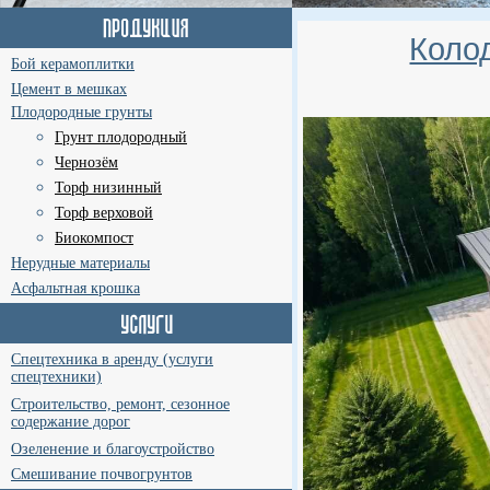
Коло
Бой керамоплитки
Цемент в мешках
Плодородные грунты
Грунт плодородный
Чернозём
Торф низинный
Торф верховой
Биокомпост
Нерудные материалы
Асфальтная крошка
Спецтехника в аренду (услуги
спецтехники)
Строительство, ремонт, сезонное
содержание дорог
Озеленение и благоустройство
Смешивание почвогрунтов