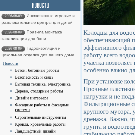
Инклюзивные игровые и
2026-08-09
развлекательные центры для детей
Колодцы для водос
Правила монтажа
2026-08-09
канализации для бани
обеспечивающий пр
эффективного филь
Гидроизоляция и
2026-08-09
работу всего водо
цокольная отделка для вашего дома
участка позволяет
Новости
особенно важно дл
Бетон, бетонные работы
Безопасность и связь
При установке кол
Бытовая техника, электроника
Прочные пластико
Дерево, столярные работы
нагрузки и не под
Дизайн интерьера
Фильтрационные си
Фасадные работы и фасадные
системы
крупного мусора, у
Строительные инструменты
дренажа. Важно, ч
Кровля, кровельные работы
грунта и водоотвед
Ландшафтный дизайн
стабильную работу