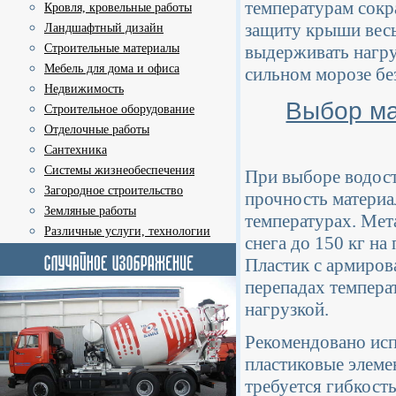
температурам сокр
Кровля, кровельные работы
защиту крыши весь
Ландшафтный дизайн
выдерживать нагру
Строительные материалы
Мебель для дома и офиса
сильном морозе бе
Недвижимость
Выбор ма
Строительное оборудование
Отделочные работы
Сантехника
Системы жизнеобеспечения
При выборе водост
Загородное строительство
прочность материа
Земляные работы
температурах. Мет
Различные услуги, технологии
снега до 150 кг на
Пластик с армиров
перепадах темпера
нагрузкой.
Рекомендовано исп
пластиковые элеме
требуется гибкост