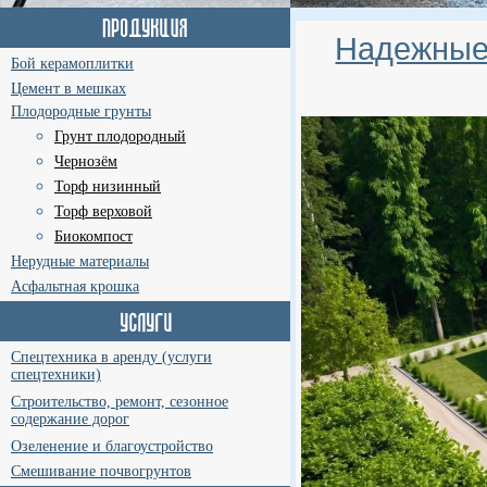
Надежные 
Бой керамоплитки
Цемент в мешках
Плодородные грунты
Грунт плодородный
Чернозём
Торф низинный
Торф верховой
Биокомпост
Нерудные материалы
Асфальтная крошка
Спецтехника в аренду (услуги
спецтехники)
Строительство, ремонт, сезонное
содержание дорог
Озеленение и благоустройство
Смешивание почвогрунтов