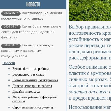
Восстановление мебели
2026-08-07
после жуков-точильщиков
Выбор правильного
Как выбрать монтажные
2026-08-07
ленты для кабеля для надежной
долговечность кро
фиксации
устойчивость к наг
резкие перепады т
Как выбрать между
2026-08-07
площадью рекоменд
настенным и канальным
кондиционером
риск деформации и
Новости
Особое внимание ст
Бетон, бетонные работы
пластик с армиров
Безопасность и связь
сильных морозах.
Бытовая техника, электроника
быстрый сток тало
Дерево, столярные работы
очистка от снега 
Дизайн интерьера
и предотвращает п
Фасадные работы и фасадные
системы
Использование мат
Строительные инструменты