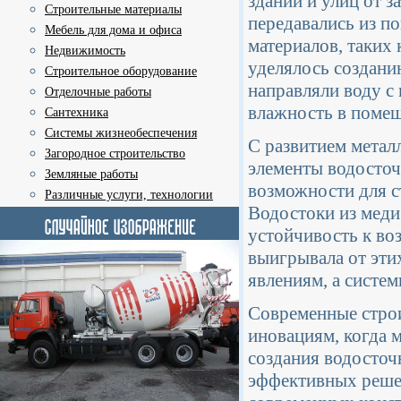
зданий и улиц от з
Строительные материалы
передавались из п
Мебель для дома и офиса
материалов, таких 
Недвижимость
уделялось создани
Строительное оборудование
направляли воду с
Отделочные работы
влажность в поме
Сантехника
Системы жизнеобеспечения
С развитием метал
Загородное строительство
элементы водосточ
Земляные работы
возможности для с
Различные услуги, технологии
Водостоки из меди
устойчивость к во
выигрывала от эти
явлениям, а систе
Современные строи
иновациям, когда 
создания водосточ
эффективных решен