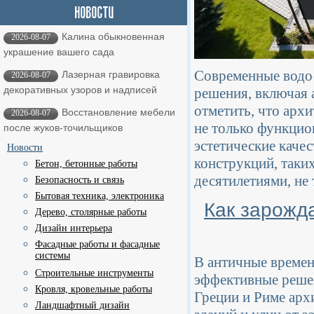
Калина обыкновенная
2026-08-07
украшение вашего сада
Современные водо
Лазерная гравировка
2026-08-07
декоративных узоров и надписей
решения, включая
отметить, что арх
Восстановление мебели
2026-08-07
не только функцио
после жуков-точильщиков
эстетические каче
Новости
конструкций, таки
Бетон, бетонные работы
десятилетиями, не
Безопасность и связь
Бытовая техника, электроника
Как зарожд
Дерево, столярные работы
Дизайн интерьера
Фасадные работы и фасадные
системы
В античные времен
Строительные инструменты
эффективные решен
Кровля, кровельные работы
Греции и Риме арх
Ландшафтный дизайн