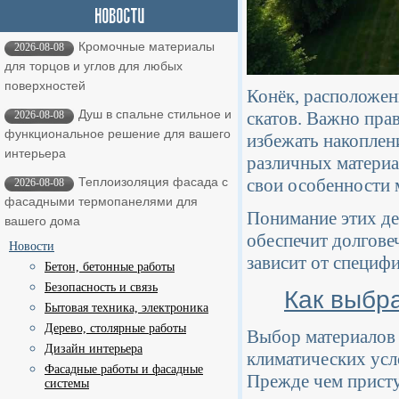
Кромочные материалы
2026-08-08
для торцов и углов для любых
поверхностей
Конёк, расположен
Душ в спальне стильное и
скатов. Важно пра
2026-08-08
функциональное решение для вашего
избежать накоплен
интерьера
различных материа
свои особенности 
Теплоизоляция фасада с
2026-08-08
фасадными термопанелями для
Понимание этих де
вашего дома
обеспечит долгове
Новости
зависит от специф
Бетон, бетонные работы
Безопасность и связь
Как выбр
Бытовая техника, электроника
Дерево, столярные работы
Выбор материалов 
Дизайн интерьера
климатических усл
Фасадные работы и фасадные
Прежде чем присту
системы