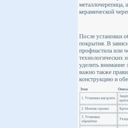
металлочерепица, 
керамической чере
После установки о
покрытия. В завис
профнастила или ч
технологических н
уделить внимание 
важно также прави
конструкцию и обе
Этап
Описа
Закре
1. Установка мауэрлата
крепл
2. Монтаж стропил
Крепл
3. Установка
Уклад
обрешётки