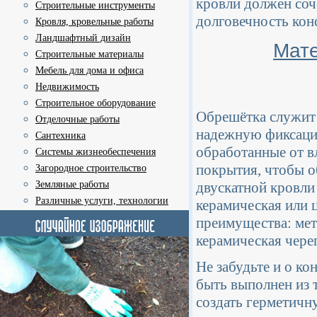
кровли должен соч
Строительные инструменты
долговечность кон
Кровля, кровельные работы
Ландшафтный дизайн
Мате
Строительные материалы
Мебель для дома и офиса
Недвижимость
Строительное оборудование
Обрешётка служит 
Отделочные работы
надежную фиксацию
Сантехника
обработанные от в
Системы жизнеобеспечения
покрытия, чтобы о
Загородное строительство
Земляные работы
двускатной кровли
Различные услуги, технологии
керамическая или 
преимущества: мет
керамическая чере
Не забудьте и о к
быть выполнен из 
создать герметич