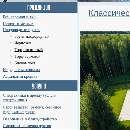
Классичес
Бой керамоплитки
Цемент в мешках
Плодородные грунты
Грунт плодородный
Чернозём
Торф низинный
Торф верховой
Биокомпост
Нерудные материалы
Асфальтная крошка
Спецтехника в аренду (услуги
спецтехники)
Строительство, ремонт, сезонное
содержание дорог
Озеленение и благоустройство
Смешивание почвогрунтов