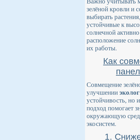
Важно учитывать м
зелёной кровли и 
выбирать растения
устойчивые к высо
солнечной активно
расположение сол
их работы.
Как совм
панел
Совмещение зелёно
улучшении
эколо
устойчивость, но 
подход помогает з
окружающую среду
экосистем.
1. Сниж