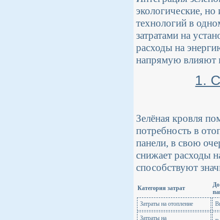
экологические, но
технологий в одно
затратами на уста
расходы на энерги
напрямую влияют н
1. 
Зелёная кровля по
потребность в ото
панели, в свою оче
снижает расходы н
способствуют зна
До
Категория затрат
па
Затраты на отопление
В
Затраты на