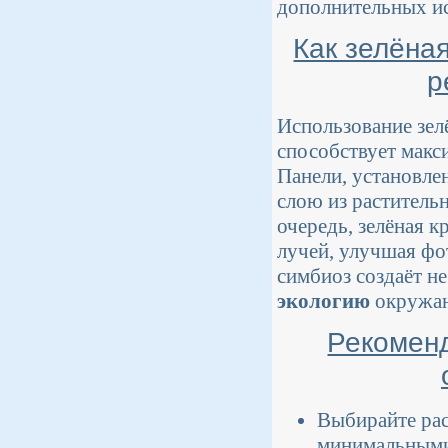
дополнительных ис
Как зелёна
р
Использование зел
способствует макс
Панели, установле
слою из раститель
очередь, зелёная 
лучей, улучшая фо
симбиоз создаёт н
экологию
окружаю
Рекомен
Выбирайте рас
минимальными