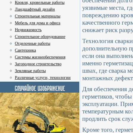
обеспечении долго
Кровля, кровельные работы
уязвимые места, г
Ландшафтный дизайн
повреждению крове
Строительные материалы
качественного гер
Мебель для дома и офиса
снижает риск разр
Недвижимость
Строительное оборудование
Технология сварки
Отделочные работы
дополнительную пр
Сантехника
если она выполнен
Системы жизнеобеспечения
именно герметизац
Загородное строительство
швах, где сварка м
Земляные работы
монтажных дефект
Различные услуги, технологии
Для обеспечения д
герметиков, чтобы
эксплуатации. При
температурным кол
продлить срок слу
Кроме того, герме