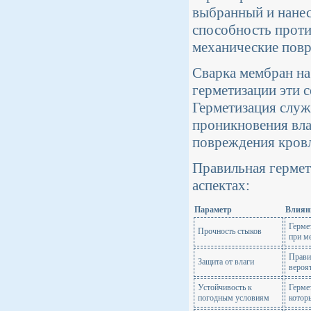
выбранный и нанес
способность проти
механические повр
Сварка мембран на
герметизации эти 
Герметизация служ
проникновения влаг
повреждения кровл
Правильная гермет
аспектах:
Параметр
Влиян
Герме
Прочность стыков
при м
Прави
Защита от влаги
вероя
Устойчивость к
Герме
погодным условиям
котор