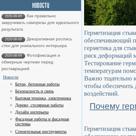
Как правильно
2026-08-09
закручивать саморезы для идеального
результата
Герметизация стык
Декоративная роспись
обеспечивающий п
2026-08-09
стен для уникального интерьера
герметика для стык
риск деформаций м
Фотофиксация и
2026-08-09
Тестирование герм
обмерные чертежи перед
реставрацией
температурам помо
Важно тщательно к
Новости
Бетон, бетонные работы
чтобы обеспечить 
Безопасность и связь
воздействий.
Бытовая техника, электроника
Почему гер
Дерево, столярные работы
Дизайн интерьера
Фасадные работы и фасадные
системы
Герметизация стык
Строительные инструменты