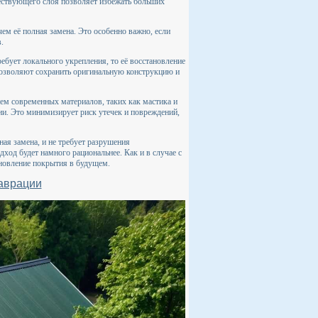
ществующего слоя позволяет избежать больших
ем её полная замена. Это особенно важно, если
.
ребует локального укрепления, то её восстановление
позволяют сохранить оригинальную конструкцию и
ием современных материалов, таких как мастика и
и. Это минимизирует риск утечек и повреждений,
ная замена, и не требует разрушения
ход будет намного рациональнее. Как и в случае с
ановление покрытия в будущем.
таврации