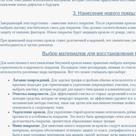
На этом этапе важно использовать материалы, которые способны эффективно восстанав
появление новых дефектов в будущем.
3. Нанесение нового покры
Завершающий этап подготовки – нанесение нового покрытия. После укрепления кровли 
выбрать мастику или битумную смесь для покрытия. Оно должно соответствовать клим
защиту от внешних факторов. Новое покрытие будет защищать кровлю от дождя, снега, 
При правильной подготовке кровля станет долговечной и надежной, что значительно ув
необходимость в частых ремонтах.
Выбор материалов для восстановления 
Для качественного восстановления битумной кровли важно правильно выбрать материал
герметичность и надежность покрытия. На каждом этапе реставрации, начиная от очистк
используются различные виды материалов. Вот что нужно учитывать при выборе:
Латание повреждений.
Для заделки трещин и пробоин обычно используются с
идеально подходят для герметизации и укрепления поврежденных участков, соз
выбрать мастику, которая подходит для вашего типа крыши и климатических ус
Очистка поверхности.
Для эффективной очистки от старых загрязнений и ост
моющие средства, которые не повредят покрытие, но эффективно удаляют все з
механические методы очистки, такие как щетки или высококачественные мойки
поверхность к следующему этапу.
Укрепление кровли.
Для укрепления старой кровли важно использовать добав
прочность и устойчивость покрытия. Это могут быть армирующие сетки или уси
долговечность покрытия, препятствуя образованию новых трещин.
Новое покрытие.
Для нанесения нового покрытия на кровлю следует использо
материалы, которые обеспечивают отличную защиту от влаги, ультрафиолета и
быть в виде рулонных материалов или жидких смесей, которые легко наносятся 