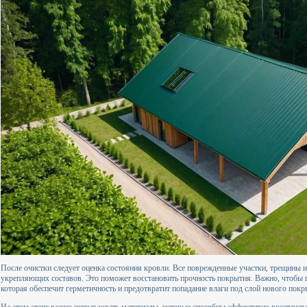
После очистки следует оценка состояния кровли. Все поврежденные участки, трещины
укрепляющих составов. Это поможет восстановить прочность покрытия. Важно, чтобы п
которая обеспечит герметичность и предотвратит попадание влаги под слой нового покр