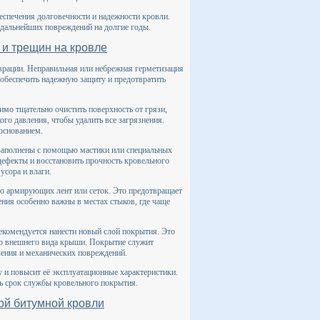
еспечения долговечности и надежности кровли.
т дальнейших повреждений на долгие годы.
 и трещин на кровле
аврации. Неправильная или небрежная герметизация
обеспечить надежную защиту и предотвратить
имо тщательно очистить поверхность от грязи,
ого давления, чтобы удалить все загрязнения.
основанием.
заполнены с помощью мастики или специальных
дефекты и восстановить прочность кровельного
усора и влаги.
ю армирующих лент или сеток. Это предотвращает
ния особенно важны в местах стыков, где чаще
екомендуется нанести новый слой покрытия. Это
ию внешнего вида крыши. Покрытие служит
чения и механических повреждений.
 и повысит её эксплуатационные характеристики.
ть срок службы кровельного покрытия.
ой битумной кровли