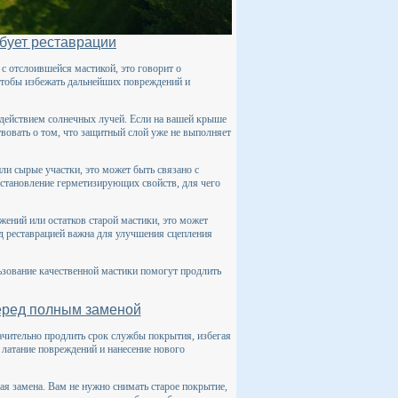
ебует реставрации
с отслоившейся мастикой, это говорит о
чтобы избежать дальнейших повреждений и
здействием солнечных лучей. Если на вашей крыше
твовать о том, что защитный слой уже не выполняет
ли сырые участки, это может быть связано с
становление герметизирующих свойств, для чего
жений или остатков старой мастики, это может
д реставрацией важна для улучшения сцепления
ьзование качественной мастики помогут продлить
еред полным заменой
ачительно продлить срок службы покрытия, избегая
, латание повреждений и нанесение нового
ая замена. Вам не нужно снимать старое покрытие,