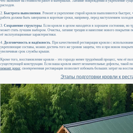
что экономит на стоимости работ и материалах. Латание повреждений и укрепление су
расходов.
2.
Быстрота выполнения
. Ремонт и укрепление старой кровли выполняются быстрее, ч
работа должна быть завершена в короткие сроки, например, перед наступлением холодов
3.
Сохранение структуры
. Если кровля в целом находится в хорошем состоянии, но т
может стать лучшим выбором. Очистка, латание трещин и нанесение нового покрытия 
её эксплуатационные характеристики.
4.
Долговечность и надёжность
. При качественной реставрации кровли с использован
укрепляющие составы, можно достичь того же уровня защиты, что и при новом покрыти
увеличивая срок службы крыши.
Кроме того, восстановление кровли – это гораздо менее трудоёмкий процесс, чем её пол
существующей конструкции. Если ваша кровля имеет незначительные дефекты, такой под
ремонт дорог
, своевременная реставрация позволяет избежать больших затрат на восст
Этапы подготовки кровли к рес