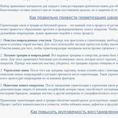
Выбор правильных материалов для каждого этапа реставрации критически важен для об
Качественные составы помогут вам не только восстановить кровлю, но и защитить её о
Как правильно провести герметизацию швов
Герметизация швов и трещин на битумной кровле – это важный этап в процессе её рест
может привести к образованию протечек и преждевременному износу покрытия. Чтобы 
дальнейшие повреждения, нужно правильно подойти к этому процессу.
1.
Очистка поврежденных участков
. Прежде чем приступать к герметизации, необход
пыли и остатков старой мастики. Для этого используйте жесткие щетки или мойку высок
Очистка важна для того, чтобы герметизирующие материалы могли прочно сцепиться с 
2.
Латание трещин и повреждений
. Все видимые трещины и отверстия должны быть 
латок. Для этого применяют битумные или полимерные смеси, которые могут заделать 
покрытия. Прежде чем наносить мастику, убедитесь, что трещины хорошо очищены от м
3.
Укрепление швов
. После того как трещины заделаны, нужно усилить швы с помощь
появление новых повреждений и улучшает прочность места герметизации. Такие укрепле
всего происходят повреждения из-за внешних факторов.
5.
Нанесение нового покрытия
. После завершения герметизации и укрепления швов р
дополнительная защита от внешних воздействий, которая также способствует улучшен
последним барьером, защищая мастику и другие материалы от ультрафиолетового излу
Правильная герметизация швов и трещин обеспечит вашей кровле долгосрочную защиту
Процесс требует внимательности и точности, чтобы избежать новых дефектов и продли
Как повысить долговечность восстановленн