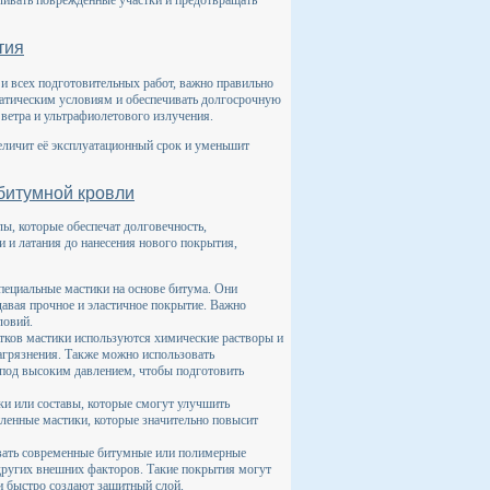
ливать поврежденные участки и предотвращать
тия
и всех подготовительных работ, важно правильно
атическим условиям и обеспечивать долгосрочную
ветра и ультрафиолетового излучения.
еличит её эксплуатационный срок и уменьшит
битумной кровли
ы, которые обеспечат долговечность,
и и латания до нанесения нового покрытия,
пециальные мастики на основе битума. Они
давая прочное и эластичное покрытие. Важно
ловий.
атков мастики используются химические растворы и
агрязнения. Также можно использовать
 под высоким давлением, чтобы подготовить
ки или составы, которые смогут улучшить
ленные мастики, которые значительно повысит
вать современные битумные или полимерные
 других внешних факторов. Такие покрытия могут
и быстро создают защитный слой.