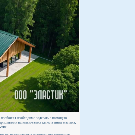
 и пробоины необходимо заделать с помощью
ри латании использовалась качественная мастика,
ытия.