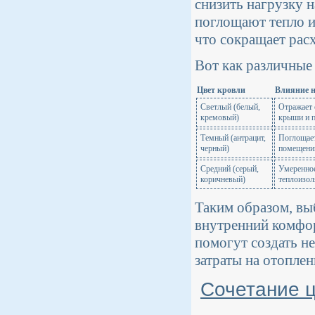
снизить нагрузку 
поглощают тепло и
что сокращает рас
Вот как различные
Цвет кровли
Влияние н
Светлый (белый,
Отражает 
кремовый)
крыши и 
Темный (антрацит,
Поглощает
черный)
помещени
Средний (серый,
Умеренное
коричневый)
теплоизол
Таким образом, вы
внутренний комфор
помогут создать н
затраты на отопле
Сочетание ц