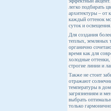
эффектный акцент
легко подбирать ц
архитектуры – от к
каждый оттенок мо
суток и освещения
Для создания боле
теплых, земляных 
органично сочетаю
время как для сов
холодные оттенки,
строгие линии и л
Также не стоит за
отражают солнечны
температуры в доме
загрязнениям и ме
выбрать оптималь
только гармонично