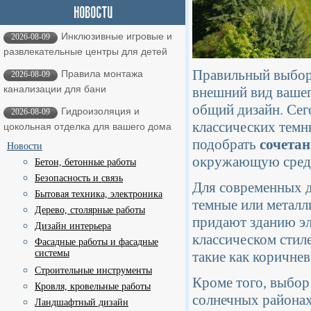
Инклюзивные игровые и
2026-08-09
развлекательные центры для детей
Правильный выбор 
Правила монтажа
2026-08-09
канализации для бани
внешний вид вашег
общий дизайн. Сег
Гидроизоляция и
2026-08-09
классических темн
цокольная отделка для вашего дома
подобрать
сочета
Новости
окружающую сред
Бетон, бетонные работы
Безопасность и связь
Для современных 
Бытовая техника, электроника
темные или металли
Дерево, столярные работы
придают зданию эле
Дизайн интерьера
классическом стиле
Фасадные работы и фасадные
системы
такие как коричне
Строительные инструменты
Кроме того, выбор
Кровля, кровельные работы
солнечных районах
Ландшафтный дизайн