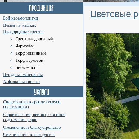
Цветовые р
Бой керамоплитки
Цемент в мешках
Плодородные грунты
Грунт плодородный
Чернозём
Торф низинный
Торф верховой
Биокомпост
Нерудные материалы
Асфальтная крошка
Спецтехника в аренду (услуги
спецтехники)
Строительство, ремонт, сезонное
содержание дорог
Озеленение и благоустройство
Смешивание почвогрунтов