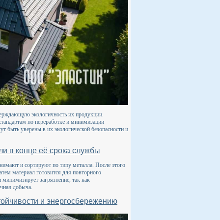
ерждающую экологичность их продукции.
тандартам по переработке и минимизации
т быть уверены в их экологической безопасности и
ли в конце её срока службы
нимают и сортируют по типу металла. После этого
затем материал готовится для повторного
и минимизирует загрязнение, так как
ичная добыча.
стойчивости и энергосбережению