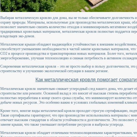
Выбирая металлическую кровлю для дома, вы не только обеспечиваете долговечность и 
охрану природы. Материалы, используемые для производства металлических крыш, обл
позволяет значительно снизить количество отходов и минимизировать негативное возд
традиционных кровельных материалов, металлическая кровля полностью поддается пере
владельцев эко-домов.
Металлические крыши обладают выдающейся устойчивостью к внешним воздействиям, 
способствует уменьшению необходимости в частой замене кровельных материалов, что 
CO2 в процессе производства и транспортировки новых материалов. Более того, метал
энергосбережению, улучшая теплоизоляцию и снижая потребность в активном охлажден
Современная металлическая кровля – это не просто выбор в пользу долговечности, это
строительству и улучшению экологической ситуации в вашем регионе.
Как металлическая кровля помогает сократ
Металлическая кровля значительно снижает углеродный след вашего дома, что делает 
строительстве или ремонте. Основной вклад в это вносит её высокая степень переработ
полностью переработана в конце своего срока службы, что минимизирует количество от
добыче новых ресурсов. Это особенно важно в условиях глобальных изменений климата
Кроме того, многие виды металлической кровли проходят строгую сертификацию, под
Такие сертификаты гарантируют, что при производстве использовались материалы с ми
отвечает высоким стандартам в области устойчивости и долговечности. Это позволяет 
замене крыши, что также уменьшает потребление ресурсов и выбросы углерода.
Металлическая кровля обладает отличными теплоизоляционными характеристиками, чт