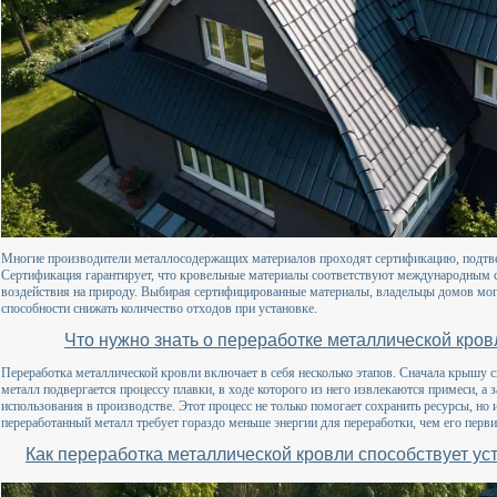
Многие производители металлосодержащих материалов проходят сертификацию, подтв
Сертификация гарантирует, что кровельные материалы соответствуют международным с
воздействия на природу. Выбирая сертифицированные материалы, владельцы домов могу
способности снижать количество отходов при установке.
Что нужно знать о переработке металлической кров
Переработка металлической кровли включает в себя несколько этапов. Сначала крышу с
металл подвергается процессу плавки, в ходе которого из него извлекаются примеси, а 
использования в производстве. Этот процесс не только помогает сохранить ресурсы, но 
переработанный металл требует гораздо меньше энергии для переработки, чем его перв
Как переработка металлической кровли способствует у