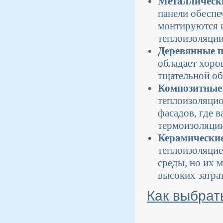
Металлически
панели обеспе
монтируются и
теплоизоляци
Деревянные п
обладает хоро
тщательной об
Композитные
теплоизоляцио
фасадов, где 
термоизоляции
Керамические
теплоизоляцие
среды, но их 
высоких затрат
Как выбрат