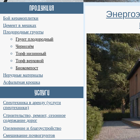
Энерго
Бой керамоплитки
Цемент в мешках
Плодородные грунты
Грунт плодородный
Чернозём
Торф низинный
Торф верховой
Биокомпост
Нерудные материалы
Асфальтная крошка
Спецтехника в аренду (услуги
спецтехники)
Строительство, ремонт, сезонное
содержание дорог
Озеленение и благоустройство
Смешивание почвогрунтов