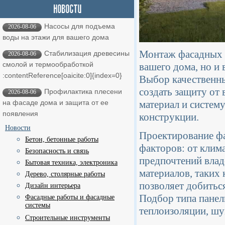
Насосы для подъема
2026-08-06
воды на этажи для вашего дома
Монтаж фасадных п
Стабилизация древесины
2026-08-06
смолой и термообработкой ​
вашего дома, но и
:contentReference[oaicite:0]{index=0}
Выбор качественны
создать защиту от
Профилактика плесени
2026-08-06
материал и систем
на фасаде дома и защита от ее
появления
конструкции.
Новости
Проектирование фа
Бетон, бетонные работы
факторов: от клим
Безопасность и связь
предпочтений влад
Бытовая техника, электроника
материалов, таких 
Дерево, столярные работы
позволяет добитьс
Дизайн интерьера
Подбор типа панел
Фасадные работы и фасадные
системы
теплоизоляции, шу
Строительные инструменты