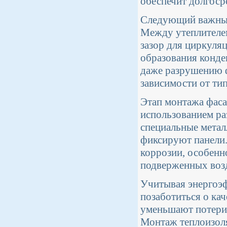
обеспечит долгоср
Следующий важный 
Между утеплителе
зазор для циркуляц
образования конде
даже разрушению ф
зависимости от ти
Этап монтажа фаса
использованием ра
специальные метал
фиксируют панели
коррозии, особенн
подверженных возд
Учитывая энергоэф
позаботиться о ка
уменьшают потери 
Монтаж теплоизол