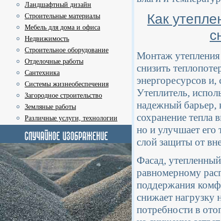
Ландшафтный дизайн
Как утепле
Строительные материалы
Мебель для дома и офиса
с
Недвижимость
Строительное оборудование
Монтаж утепления 
Отделочные работы
снизить теплопоте
Сантехника
энергоресурсов и, 
Системы жизнеобеспечения
Утеплитель, испол
Загородное строительство
надежный барьер, 
Земляные работы
сохранение тепла 
Различные услуги, технологии
но и улучшает его
слой защиты от вн
Фасад, утепленный
равномерному расп
поддержания комфо
снижает нагрузку 
потребности в ото