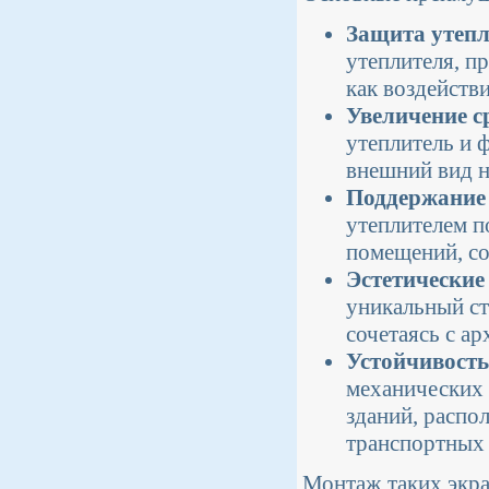
Защита утепл
утеплителя, п
как воздейств
Увеличение с
утеплитель и 
внешний вид н
Поддержание
утеплителем п
помещений, со
Эстетические
уникальный ст
сочетаясь с ар
Устойчивость
механических 
зданий, распо
транспортных 
Монтаж таких экра