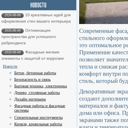
10 креативных идей для
2026-08-08
оформления стен вашего интерьера
Современные фасад
Оптимизация
2026-08-08
пространства для успешного
стильного оформле
ребрендинга
это оптимальное р
Применение качест
Фасадные мелкие
2026-08-08
позволяет значите
элементы с защитой от коррозии
тепла и снижая ра
Новости
комфорт внутри по
Бетон, бетонные работы
стиль, который буд
Безопасность и связь
Бытовая техника, электроника
Декоративные экра
Дерево, столярные работы
создают дополните
Дизайн интерьера
материалов и факт
Фасадные работы и фасадные
системы
дома или офиса. П
Строительные инструменты
экранами также по
Кровля, кровельные работы
влаги и температу