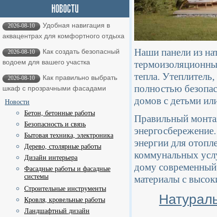
Удобная навигация в
2026-08-10
аквацентрах для комфортного отдыха
Наши панели из на
Как создать безопасный
2026-08-10
водоем для вашего участка
термоизоляционным
тепла. Утеплитель,
Как правильно выбрать
2026-08-10
полностью безопас
шкаф с прозрачными фасадами
домов с детьми ил
Новости
Бетон, бетонные работы
Правильный монта
Безопасность и связь
энергосбережение.
Бытовая техника, электроника
энергии для отопле
Дерево, столярные работы
коммунальных услу
Дизайн интерьера
дому современный
Фасадные работы и фасадные
системы
материалы с высо
Строительные инструменты
Натурал
Кровля, кровельные работы
Ландшафтный дизайн