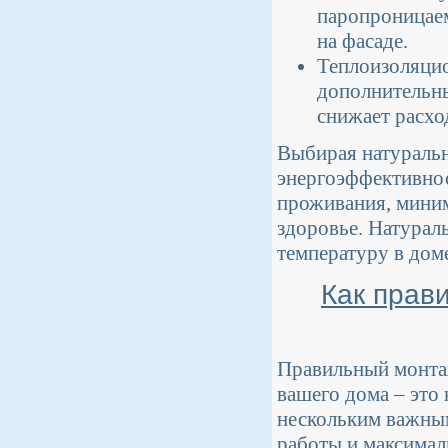
паропроницаем
на фасаде.
Теплоизоляцио
дополнительн
снижает расхо
Выбирая натуральн
энергоэффективнос
проживания, миним
здоровье. Натура
температуру в дом
Как прав
Правильный монта
вашего дома – это
нескольким важным
работы и максимал