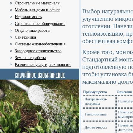
Строительные материалы
Мебель для дома и офиса
Выбор натуральных
Недвижимость
улучшению микрок
Строительное оборудование
отоплении. Панели
Отделочные работы
теплоизоляцию, пр
Сантехника
обеспечивая комфо
Системы жизнеобеспечения
Кроме того, монта
Загородное строительство
Земляные работы
Стандартный монта
Различные услуги, технологии
подготовленную п
чтобы установка б
максимально долго
Преимущество
Описание
Натуральность
Используе
материала
Панели о
Теплоизоляция
комфортн
Правильн
Долговечность
достигать 