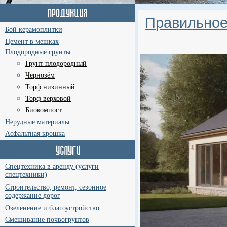
Правильное
Бой керамоплитки
Цемент в мешках
Плодородные грунты
Грунт плодородный
Чернозём
Торф низинный
Торф верховой
Биокомпост
Нерудные материалы
Асфальтная крошка
Спецтехника в аренду (услуги
спецтехники)
Строительство, ремонт, сезонное
содержание дорог
Озеленение и благоустройство
Смешивание почвогрунтов