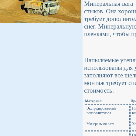
Минеральная вата 
стыков. Она хорошо
требует дополните
снег. Минеральную
пленками, чтобы п
Напыляемые утепл
использованы для 
заполняют все щел
монтаж требует сп
стоимость.
Материал
Пр
Экструдированный
Ни
пенополистирол
вл
Минеральная вата
Хо
От