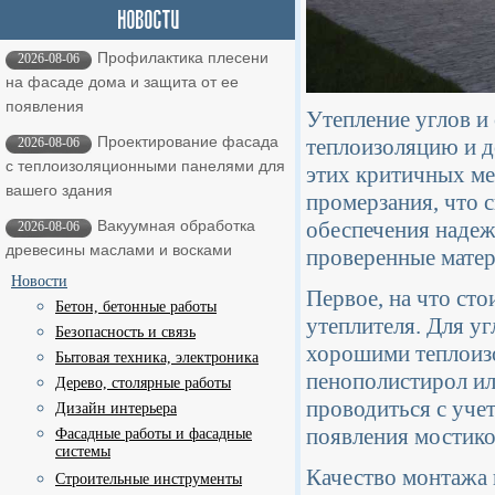
Профилактика плесени
2026-08-06
на фасаде дома и защита от ее
появления
Утепление углов и
Проектирование фасада
теплоизоляцию и д
2026-08-06
с теплоизоляционными панелями для
этих критичных ме
вашего здания
промерзания, что 
обеспечения надеж
Вакуумная обработка
2026-08-06
древесины маслами и восками
проверенные матер
Новости
Первое, на что сто
Бетон, бетонные работы
утеплителя. Для у
Безопасность и связь
хорошими теплоизо
Бытовая техника, электроника
пенополистирол ил
Дерево, столярные работы
проводиться с уче
Дизайн интерьера
появления мостико
Фасадные работы и фасадные
системы
Качество монтажа 
Строительные инструменты