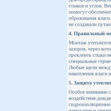
стыков и углов. В
помогут обеспечит
образования влаги
не создавали пута
4. Правильный м
Монтаж утеплителя
зазоров, через ко
проклеить стыки м
специальные герме
Любые щели между 
накопления влаги и
5. Защита утепли
Особое внимание сл
воздействия дождя
гидроизоляционной
намокание и снизи