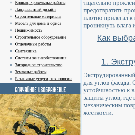
тщательно проклеи
Кровля, кровельные работы
предотвратить про
Ландшафтный дизайн
плотно прилегал к 
Строительные материалы
Мебель для дома и офиса
проникнуть влага 
Недвижимость
Как выбр
Строительное оборудование
Отделочные работы
Сантехника
Системы жизнеобеспечения
1. Экст
Загородное строительство
Земляные работы
Экструдированный 
Различные услуги, технологии
для углов фасада.
устойчивостью к вл
защиты углов, где
механическим повр
жесткости.