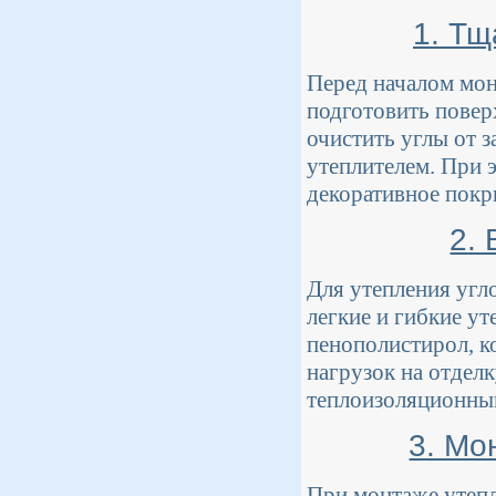
1. Тщ
Перед началом мон
подготовить повер
очистить углы от 
утеплителем. При 
декоративное покр
2.
Для утепления угл
легкие и гибкие у
пенополистирол, к
нагрузок на отдел
теплоизоляционным
3. Мо
При монтаже утепл