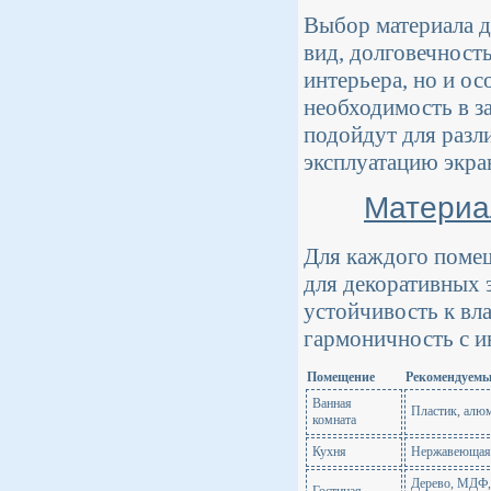
Выбор материала д
вид, долговечност
интерьера, но и ос
необходимость в з
подойдут для разл
эксплуатацию экра
Материа
Для каждого помещ
для декоративных 
устойчивость к вл
гармоничность с и
Помещение
Рекомендуемы
Ванная
Пластик, алю
комната
Кухня
Нержавеющая 
Дерево, МДФ,