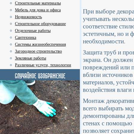
Строительные материалы
Мебель для дома и офиса
При выборе декора
Недвижимость
учитывать несколь
Строительное оборудование
соответствие стил
Отделочные работы
эстетичным, но и 
Сантехника
необходимости.
Системы жизнеобеспечения
Защита труб и пров
Загородное строительство
Земляные работы
экрана. Он должен
Различные услуги, технологии
повреждений или п
вблизи источников
материалов, устой
воздействия влаги 
Монтаж декоратив
всего выбирать мо
демонтированы для
стенах с помощью 
позволяет сохрани