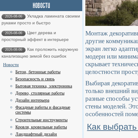
Укладка ламината своими
2026-08-06
руками просто и быстро
Монтаж декоративн
Цвет дерева и
2026-08-06
просторный эффект в интерьере
другие коммуникац
экран легко адапт
Как проложить наружную
2026-08-06
модерн или минима
канализацию зимой без ошибок
скрывает техничес
Новости
целостности прост
Бетон, бетонные работы
Безопасность и связь
Выбирая декоратив
Бытовая техника, электроника
только внешний ви
Дерево, столярные работы
разные способы ус
Дизайн интерьера
стены моделей. Эт
Фасадные работы и фасадные
системы
особенностей поме
Строительные инструменты
Как выбрать
Кровля, кровельные работы
Ландшафтный дизайн