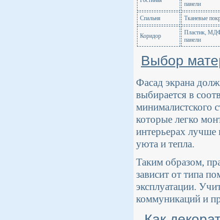
Гостиная
панели
Спальня
Тканевые покр
Пластик, МДФ
Коридор
панели
Выбор мате
Фасад экрана долж
выбирается в соот
минималистского ст
которые легко мон
интерьерах лучше 
уюта и тепла.
Таким образом, пр
зависит от типа п
эксплуатации. Учи
коммуникаций и п
Как декора