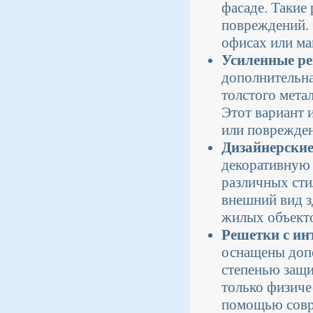
фасаде. Такие
повреждений. 
офисах или ма
Усиленные р
дополнительна
толстого мета
Этот вариант 
или поврежде
Дизайнерски
декоративную 
различных сти
внешний вид з
жилых объекто
Решетки с ин
оснащены допо
степенью защи
только физиче
помощью совр