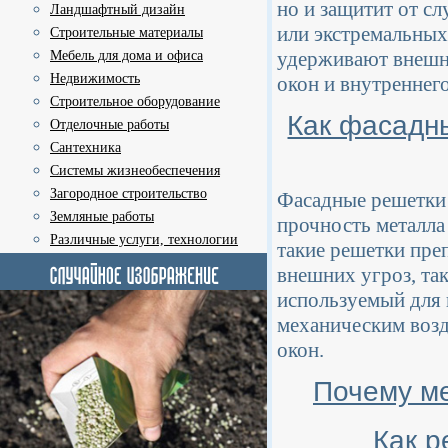
но и защитит от с
Ландшафтный дизайн
или экстремальных
Строительные материалы
удерживают внешни
Мебель для дома и офиса
Недвижимость
окон и внутреннего
Строительное оборудование
Как фасадн
Отделочные работы
Сантехника
Системы жизнеобеспечения
Загородное строительство
Фасадные решетки 
Земляные работы
прочность металла
Различные услуги, технологии
такие решетки пр
внешних угроз, та
используемый для 
механическим возд
окон.
Почему м
Как р