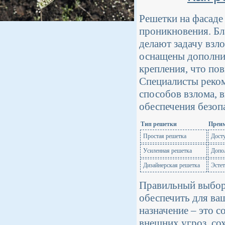
Решетки на фасаде
проникновения. Бл
делают задачу взл
оснащены дополнит
крепления, что по
Специалисты реко
способов взлома, 
обеспечения безоп
Тип решетки
Преи
Простая решетка
Досту
Усиленная решетка
Допо
Дизайнерская решетка
Эстет
Правильный выбор 
обеспечить для ва
назначение – это 
внешних угроз, со