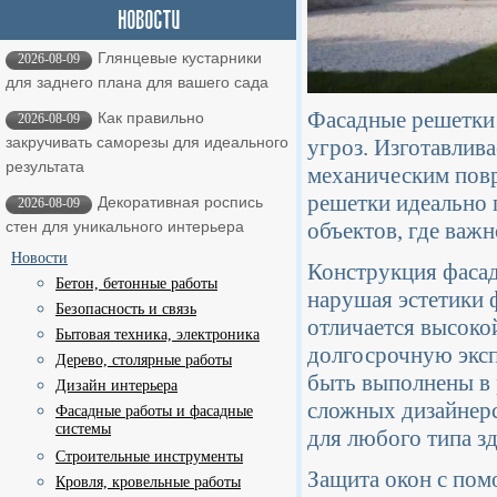
Глянцевые кустарники
2026-08-09
для заднего плана для вашего сада
Фасадные решетки 
Как правильно
2026-08-09
закручивать саморезы для идеального
угроз. Изготавлив
результата
механическим повр
решетки идеально 
Декоративная роспись
2026-08-09
объектов, где важ
стен для уникального интерьера
Новости
Конструкция фасад
Бетон, бетонные работы
нарушая эстетики 
Безопасность и связь
отличается высоко
Бытовая техника, электроника
долгосрочную эксп
Дерево, столярные работы
быть выполнены в 
Дизайн интерьера
сложных дизайнерс
Фасадные работы и фасадные
системы
для любого типа зд
Строительные инструменты
Защита окон с пом
Кровля, кровельные работы