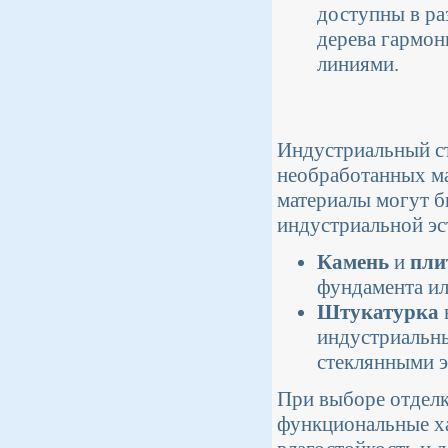
доступны в ра
дерева гармон
линиями.
Индустриальный ст
необработанных мат
материалы могут б
индустриальной эс
Камень
и
пли
фундамента ил
Штукатурка
индустриальны
стеклянными э
При выборе отделк
функциональные ха