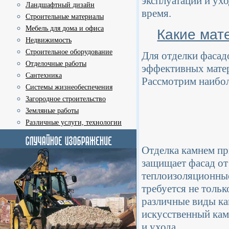
эксплуатации и ухо
Ландшафтный дизайн
время.
Строительные материалы
Мебель для дома и офиса
Какие мат
Недвижимость
Строительное оборудование
Для отделки фасад
Отделочные работы
эффективных матер
Сантехника
Рассмотрим наибол
Системы жизнеобеспечения
Загородное строительство
Земляные работы
Различные услуги, технологии
Отделка камнем пр
защищает фасад от
теплоизоляционные
требуется не толь
различные виды ка
искусственный кам
и ухода.