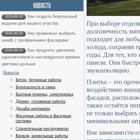
Как создать безопасный
2026-08-10
При выборе отделк
водоем для вашего участка
долговечность мат
Как правильно выбрать
2026-08-10
подходит для любы
шкаф с прозрачными фасадами
холода, сохраняя 
Как продлить цветение
2026-08-10
годы. Для тех, кт
однолетников и наслаждаться яркими
панели. Они быстр
цветами дольше
звукоизоляцию.
Новости
Бетон, бетонные работы
Плитка – это проч
Безопасность и связь
воздействию внешне
Бытовая техника, электроника
фасадов, располож
Дерево, столярные работы
также остаётся по
Дизайн интерьера
не только выбрать
Фасадные работы и фасадные
минимальными зат
системы
Строительные инструменты
Вне зависимости о
Кровля, кровельные работы