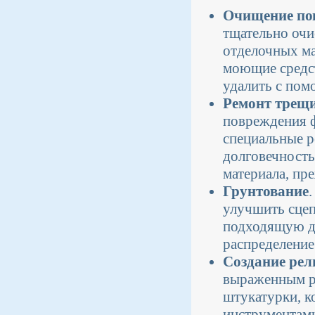
Очищение по
тщательно очи
отделочных ма
моющие средст
удалить с пом
Ремонт трещи
повреждения ф
специальные р
долговечность
материала, пр
Грунтование
улучшить сцеп
подходящую дл
распределение
Создание рел
выраженным ре
штукатурки, к
инструментами