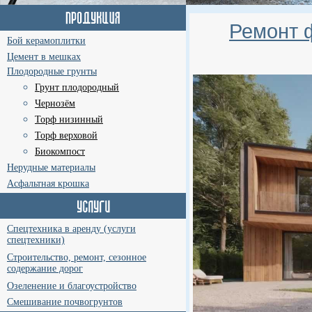
Ремонт 
Бой керамоплитки
Цемент в мешках
Плодородные грунты
Грунт плодородный
Чернозём
Торф низинный
Торф верховой
Биокомпост
Нерудные материалы
Асфальтная крошка
Спецтехника в аренду (услуги
спецтехники)
Строительство, ремонт, сезонное
содержание дорог
Озеленение и благоустройство
Смешивание почвогрунтов