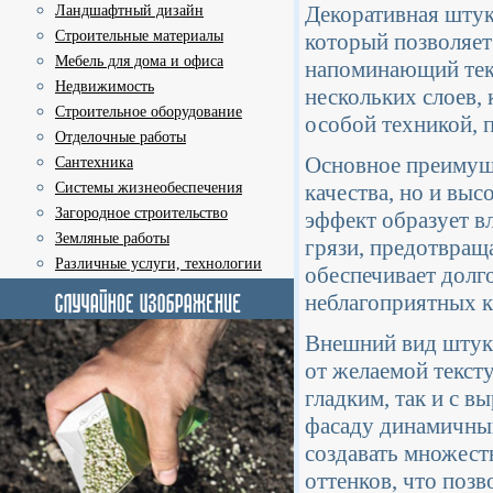
Декоративная штук
Ландшафтный дизайн
Строительные материалы
который позволяет
Мебель для дома и офиса
напоминающий текс
Недвижимость
нескольких слоев,
Строительное оборудование
особой техникой, 
Отделочные работы
Основное преимуще
Сантехника
Системы жизнеобеспечения
качества, но и вы
Загородное строительство
эффект образует в
Земляные работы
грязи, предотвращ
Различные услуги, технологии
обеспечивает долг
неблагоприятных к
Внешний вид штука
от желаемой тексту
гладким, так и с 
фасаду динамичный
создавать множеств
оттенков, что поз