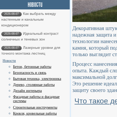
Как выбрать между
2026-08-07
настенным и канальным
кондиционером
Декоративная штук
Идеальный контраст
надежная защита и
2026-08-07
солнечных и теневых зон
технологии нанесе
камня, который по
Лазерные уровни для
2026-08-07
только выглядит с
точного монтажа лестниц
Новости
Процесс нанесения
Бетон, бетонные работы
опыта. Каждый сло
Безопасность и связь
максимальной долг
Бытовая техника, электроника
Это решение идеаль
Дерево, столярные работы
защиту своего здан
Дизайн интерьера
Фасадные работы и фасадные
Что такое д
системы
Строительные инструменты
Кровля, кровельные работы