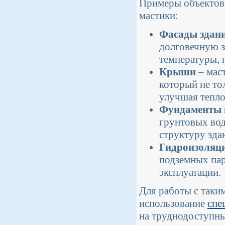
Примеры объектов
мастики:
Фасады здан
долговечную з
температуры, 
Крыши
– мас
который не то
улучшая тепл
Фундаменты 
грунтовых вод
структуру зда
Гидроизоляц
подземных пар
эксплуатации.
Для работы с таки
использование
спе
на труднодоступны