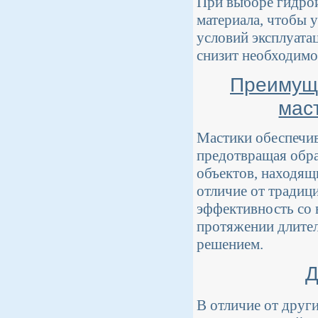
При выборе гидрои
материала, чтобы у
условий эксплуата
снизит необходимо
Преимуще
мас
Мастики обеспечи
предотвращая обра
объектов, находящ
отличие от традиц
эффективность со 
протяжении длител
решением.
Д
В отличие от друг