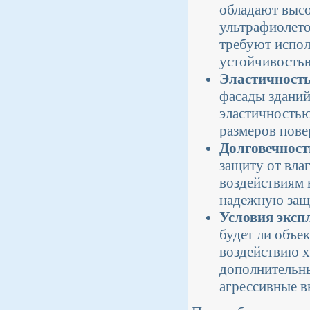
обладают высо
ультрафиолето
требуют испол
устойчивость
Эластичност
фасады зданий
эластичностью
размеров пове
Долговечност
защиту от вла
воздействиям 
надежную защи
Условия эксп
будет ли объе
воздействию х
дополнительн
агрессивные в