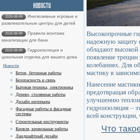
Инклюзивные игровые и
2026-08-09
развлекательные центры для детей
Высокопрочные ги
Правила монтажа
2026-08-09
канализации для бани
надежную защиту ф
обладают высокой 
Гидроизоляция и
2026-08-09
появление трещин 
цокольная отделка для вашего дома
колебаниях. Для о
Новости
мастику в зависимо
Бетон, бетонные работы
Безопасность и связь
Нанесение мастики
Бытовая техника, электроника
предотвращая обра
Дерево, столярные работы
улучшению теплоиз
Дизайн интерьера
гидроизоляция – э
Фасадные работы и фасадные
системы
всей конструкции, 
Строительные инструменты
Что тако
Кровля, кровельные работы
Ландшафтный дизайн