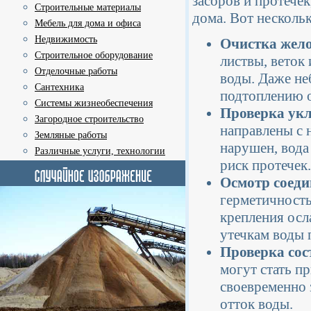
засоров и протече
Строительные материалы
дома. Вот несколь
Мебель для дома и офиса
Недвижимость
Очистка жело
Строительное оборудование
листвы, веток
Отделочные работы
воды. Даже не
Сантехника
подтоплению о
Системы жизнеобеспечения
Проверка укл
Загородное строительство
направлены с 
Земляные работы
нарушен, вода
Различные услуги, технологии
риск протечек.
Осмотр соеди
герметичность
крепления осл
утечкам воды 
Проверка сос
могут стать п
своевременно 
отток воды.