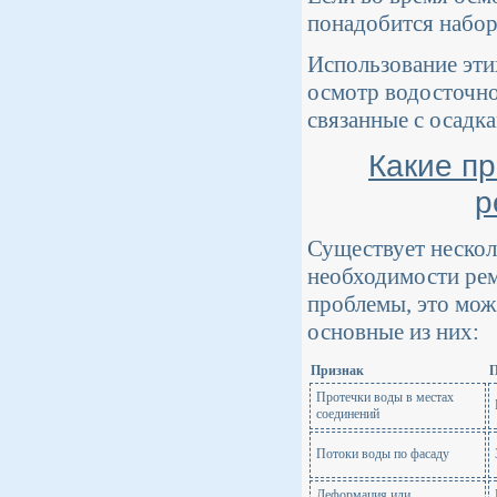
понадобится набор
Использование эти
осмотр водосточно
связанные с осадк
Какие п
р
Существует нескол
необходимости рем
проблемы, это мож
основные из них:
Признак
Протечки воды в местах
соединений
Потоки воды по фасаду
Деформация или