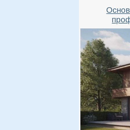
Основ
проф