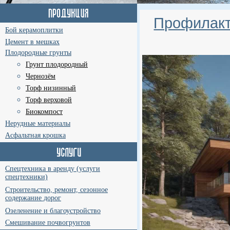
Профилакт
Бой керамоплитки
Цемент в мешках
Плодородные грунты
Грунт плодородный
Чернозём
Торф низинный
Торф верховой
Биокомпост
Нерудные материалы
Асфальтная крошка
Спецтехника в аренду (услуги
спецтехники)
Строительство, ремонт, сезонное
содержание дорог
Озеленение и благоустройство
Смешивание почвогрунтов