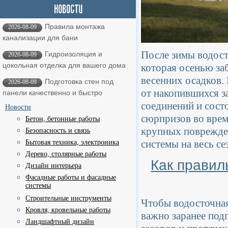
Правила монтажа
2026-08-09
канализации для бани
После зимы водост
Гидроизоляция и
2026-08-09
цокольная отделка для вашего дома
которая осенью за
весенних осадков. 
Подготовка стен под
2026-08-09
от накопившихся з
панели качественно и быстро
соединений и сост
Новости
сюрпризов во вре
Бетон, бетонные работы
крупных поврежден
Безопасность и связь
системы на весь се
Бытовая техника, электроника
Дерево, столярные работы
Как правил
Дизайн интерьера
Фасадные работы и фасадные
системы
Строительные инструменты
Чтобы водосточная
Кровля, кровельные работы
важно заранее под
Ландшафтный дизайн