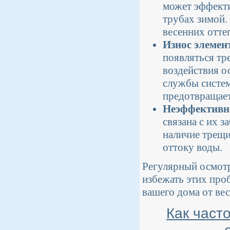
может эффекти
трубах зимой.
весенних отте
Износ элемен
появляться тр
воздействия о
службы систем
предотвращает
Неэффективна
связана с их 
наличие трещи
оттоку воды.
Регулярный осмотр
избежать этих про
вашего дома от ве
Как част