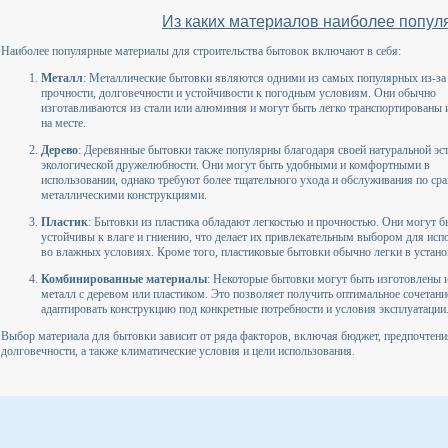
Из каких материалов наиболее попул
Наиболее популярные материалы для строительства бытовок включают в себя:
Металл
: Металлические бытовки являются одними из самых популярных из-за
прочности, долговечности и устойчивости к погодным условиям. Они обычно
изготавливаются из стали или алюминия и могут быть легко транспортированы 
на месте.
Дерево
: Деревянные бытовки также популярны благодаря своей натуральной эст
экологической дружелюбности. Они могут быть удобными и комфортными в
использовании, однако требуют более тщательного ухода и обслуживания по ср
металлическими конструкциями.
Пластик
: Бытовки из пластика обладают легкостью и прочностью. Они могут б
устойчивы к влаге и гниению, что делает их привлекательным выбором для исп
во влажных условиях. Кроме того, пластиковые бытовки обычно легки в устано
Комбинированные материалы
: Некоторые бытовки могут быть изготовлены 
металл с деревом или пластиком. Это позволяет получить оптимальное сочетан
адаптировать конструкцию под конкретные потребности и условия эксплуатации
Выбор материала для бытовки зависит от ряда факторов, включая бюджет, предпочтения
долговечности, а также климатические условия и цели использования.