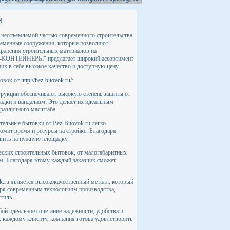
и
неотъемлемой частью современного строительства.
ременные сооружения, которые позволяют
хранения строительных материалов на
-КОНТЕЙНЕРЫ" предлагает широкий ассортимент
х в себе высокое качество и доступную цену.
товок от
http://bez-bitovok.ru/
:
трукции обеспечивают высокую степень защиты от
адки и вандализм. Это делает их идеальным
различного масштаба.
тельные бытовки от Bez-Bitovok.ru легко
номит время и ресурсы на стройке. Благодаря
вить на нужную площадку.
еских строительных бытовок, от малогабаритных
м. Благодаря этому каждый заказчик сможет
k.ru является высококачественный металл, который
аря современным технологиям производства,
тиль.
ой идеальное сочетание надежности, удобства и
 каждому клиенту, компания готова удовлетворить