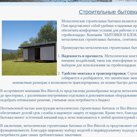
Строительные бытовк
Металлические строительные бытовки являются 
Они представляют собой удобные и надежные в
обеспечить комфортные условия для рабочих и 
стройплощадке. Компания "БЫТОВКИ И БЛОК
металлических строительных бытовок, сочетающи
Преимущества металлических строительных бы
Надежность и прочность
: Металлические конс
внешних воздействий, таких как атмосферные ос
выбором для использования на стройплощадках 
Удобство монтажа и транспортировки
: Строи
собираются и разбираются, что значительно эко
компактным размерам и возможности транспортировки, их можно быстро доста
В ассортименте компании Bez-Bitovok.ru представлены разнообразные модели металлич
до просторных, с различными внутренними отделками и дополнительным оборудование
подобрать оптимальное решение, учитывая свои потребности и бюджет.
Неотъемлемой частью конструкции металлических строительных бытовок от Bez-Bitovo
обеспечивает долгий срок службы и надежную защиту от коррозии. Кроме того, благод
бытовки имеют эстетичный внешний вид и легко вписываются в любой архитектурный с
В заключение, металлические строительные бытовки от Bez-Bitovok.ru представляют соб
функциональности. Благодаря широкому выбору моделей и индивидуальному подходу к
потребности даже самых требовательных заказчиков.