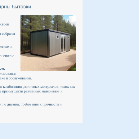
ярны бытовки
 своей
и собраны
етике и
авнению с
ыть
ользования
вке и обслуживании.
из комбинации различных материалов, таких как
ие преимуществ различных материалов и
.
 по дизайну, требования к прочности и