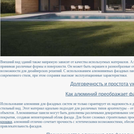
Внешний вид зданий также напрямую зависит от качества используемых материалов. Ал
принимая различные формы и поверхности. Он может быть окрашен в разнообразные от
возможности для дизайнерских решений. С использованием алюминиевых фасадных пане
современного стиля, при этом сохраняя высокие эксплуатационные характеристики.
Долговечность и простота у
Как алюминий преображает ф
Использование алюминия для фасадных систем не только гарантирует их надежность и д
стильный вид. Этот материал идеально подходит для различных типов архитектуры –
объектов. Алюминиевые панели могут быть дополнены различными декоративными элем
покрытия, создавая неповторимый облик фасада. Для более сложных строительных про
крошки
, алюминий отлично сочетает прочность с эстетическими возможностями, обесп
привлекательность фасадов.