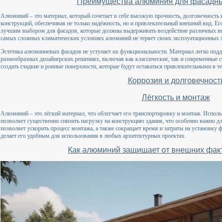
Преимущества алюминия для фасадны
Алюминий – это материал, который сочетает в себе высокую прочность, долговечность 
конструкций, обеспечивая не только надёжность, но и привлекательный внешний вид. Ег
лучшим выбором для фасадов, которые должны выдерживать воздействие различных вн
самых сложных климатических условиях алюминий не теряет своих эксплуатационных х
Эстетика алюминиевых фасадов не уступает их функциональности. Материал легко подд
разнообразных дизайнерских решениях, включая как классические, так и современны
создать гладкие и ровные поверхности, которые будут оставаться привлекательными в те
Коррозия и долговечност
Лёгкость и монтаж
Алюминий – это лёгкий материал, что облегчает его транспортировку и монтаж. Испол
позволяет существенно снизить нагрузку на конструкцию здания, что особенно важно д
позволяет ускорить процесс монтажа, а также сокращает время и затраты на установку
делает его удобным для использования в любых архитектурных проектах.
Как алюминий защищает от внешних факт