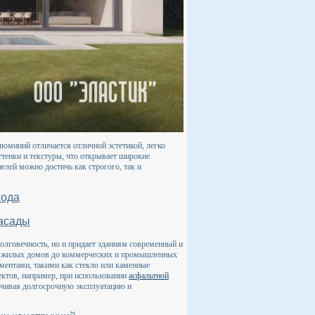
юминий отличается отличной эстетикой, легко
тенки и текстуры, что открывает широкие
лей можно достичь как строгого, так и
хода
асады
олговечность, но и придает зданиям современный и
 от жилых домов до коммерческих и промышленных
ентами, такими как стекло или каменные
ектов, например, при использовании
асфальтной
ечивая долгосрочную эксплуатацию и