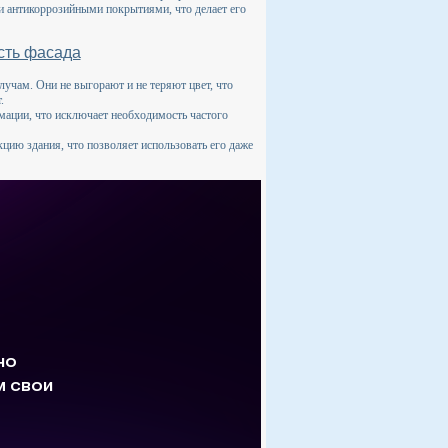
ки антикоррозийными покрытиями, что делает его
сть фасада
учам. Они не выгорают и не теряют цвет, что
.
ации, что исключает необходимость частого
кцию здания, что позволяет использовать его даже