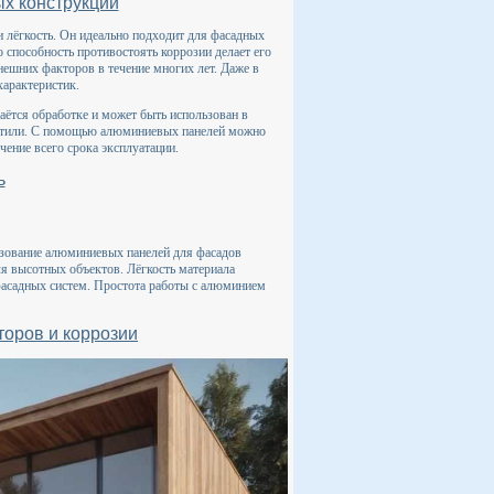
х конструкций
и лёгкость. Он идеально подходит для фасадных
о способность противостоять коррозии делает его
ешних факторов в течение многих лет. Даже в
арактеристик.
аётся обработке и может быть использован в
е стили. С помощью алюминиевых панелей можно
чение всего срока эксплуатации.
ь
ьзование алюминиевых панелей для фасадов
ля высотных объектов. Лёгкость материала
 фасадных систем. Простота работы с алюминием
оров и коррозии