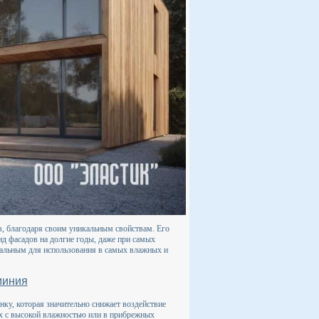
, благодаря своим уникальным свойствам. Его
ид фасадов на долгие годы, даже при самых
деальным для использования в самых влажных и
миния
у, которая значительно снижает воздействие
ах с высокой влажностью или в прибрежных