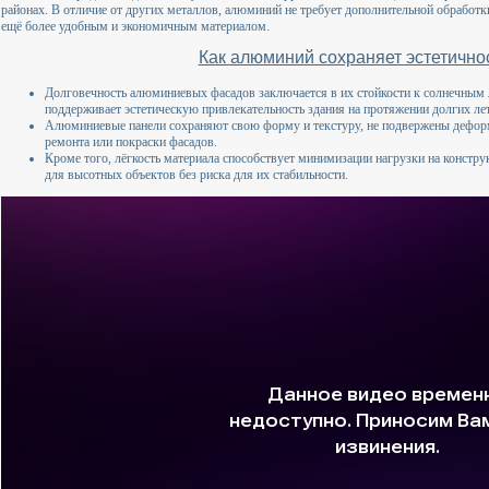
районах. В отличие от других металлов, алюминий не требует дополнительной обработ
ещё более удобным и экономичным материалом.
Как алюминий сохраняет эстетично
Долговечность алюминиевых фасадов заключается в их стойкости к солнечным л
поддерживает эстетическую привлекательность здания на протяжении долгих лет
Алюминиевые панели сохраняют свою форму и текстуру, не подвержены деформ
ремонта или покраски фасадов.
Кроме того, лёгкость материала способствует минимизации нагрузки на констру
для высотных объектов без риска для их стабильности.