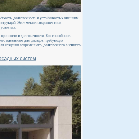
ёгкость, долговечность и устойчивость к внешним
нструкций. Этот металл сохраняет свои
 условиях.
прочности и долговечности. Его способность
 его идеальным для фасадов, требующих
 для создания современного, долговечного внешнего
асадных систем