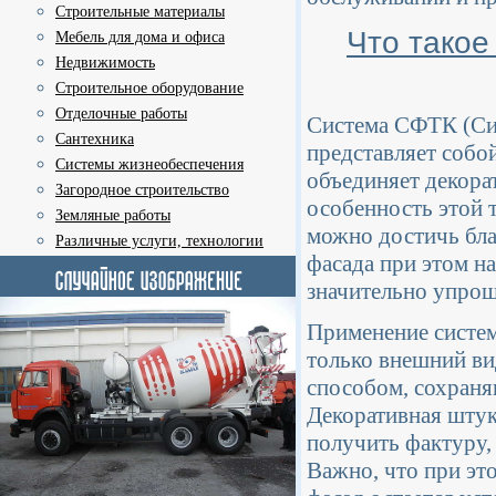
Строительные материалы
Что такое
Мебель для дома и офиса
Недвижимость
Строительное оборудование
Отделочные работы
Система СФТК (Си
Сантехника
представляет собо
Системы жизнеобеспечения
объединяет декора
Загородное строительство
особенность этой 
Земляные работы
можно достичь бла
Различные услуги, технологии
фасада при этом н
значительно упрощ
Применение систем
только внешний ви
способом, сохраня
Декоративная штука
получить фактуру
Важно, что при это