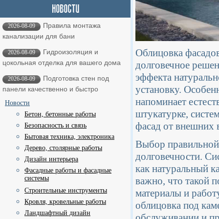
Правила монтажа
2026-08-09
канализации для бани
Облицовка фасадов
Гидроизоляция и
2026-08-09
цокольная отделка для вашего дома
долговечное решен
эффекта натуральн
Подготовка стен под
2026-08-09
установку. Особенн
панели качественно и быстро
напоминает естест
Новости
штукатурке, систе
Бетон, бетонные работы
фасад от внешних 
Безопасность и связь
Бытовая техника, электроника
Выбор правильной о
Дерево, столярные работы
долговечности. Си
Дизайн интерьера
как натуральный к
Фасадные работы и фасадные
системы
важно, что такой п
Строительные инструменты
материалы и работ
Кровля, кровельные работы
облицовка под каме
Ландшафтный дизайн
обслуживании и пр