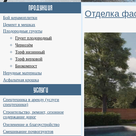
Отделка фас
Бой керамоплитки
Цемент в мешках
Плодородные грунты
Грунт плодородный
Чернозём
Торф низинный
Торф верховой
Биокомпост
Нерудные материалы
Асфальтная крошка
Спецтехника в аренду (услуги
спецтехники)
Строительство, ремонт, сезонное
содержание дорог
Озеленение и благоустройство
Смешивание почвогрунтов