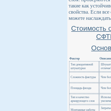
такие как устойчи
свойства. Если все
можете наслаждать
Стоимость 
СФТК
Основ
Фактор
Описан
Тип декоративной
Штукату
штукатурки
отличае
Сложность фактуры
Чем бол
Площадь фасада
Чем бол
Тип и качество
Использ
армирующего слоя
увеличи
Затраты
Монтажные работы