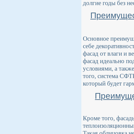
долгие годы без н
Преимущес
Основное преимуще
себе декоративнос
фасад от влаги и 
фасад идеально по
условиями, а такж
того, система СФТ
который будет гар
Преимуще
Кроме того, фасад
теплоизоляционным
Такая облицовка н