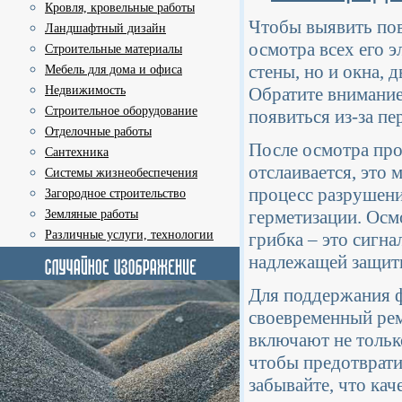
Кровля, кровельные работы
Чтобы выявить пов
Ландшафтный дизайн
осмотра всех его 
Строительные материалы
стены, но и окна, 
Мебель для дома и офиса
Недвижимость
Обратите внимание
Строительное оборудование
появиться из-за пе
Отделочные работы
После осмотра про
Сантехника
отслаивается, это
Системы жизнеобеспечения
процесс разрушени
Загородное строительство
герметизации. Осм
Земляные работы
Различные услуги, технологии
грибка – это сигн
надлежащей защит
Для поддержания ф
своевременный ре
включают не тольк
чтобы предотврати
забывайте, что ка