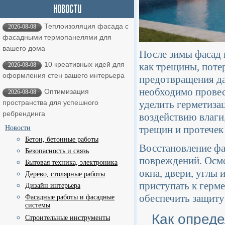
Теплоизоляция фасада с
2026-08-08
фасадными термопанелями для
вашего дома
После зимы фасад 
10 креативных идей для
как трещины, поте
2026-08-08
оформления стен вашего интерьера
предотвращения д
необходимо провес
Оптимизация
2026-08-08
уделить герметиза
пространства для успешного
ребрендинга
воздействию влаги
трещин и протечек
Новости
Бетон, бетонные работы
Восстановление фа
Безопасность и связь
повреждений. Осмо
Бытовая техника, электроника
окна, двери, углы
Дерево, столярные работы
приступать к герм
Дизайн интерьера
обеспечить защиту
Фасадные работы и фасадные
системы
Как опред
Строительные инструменты