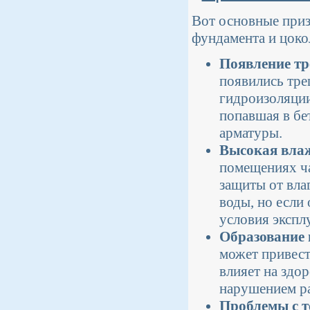
Вот основные приз
фундамента и цоко
Появление т
появились тре
гидроизоляции
попавшая в бе
арматуры.
Высокая влаж
помещениях ча
защиты от вла
воды, но если
условия экспл
Образование 
может привест
влияет на здор
нарушением р
Проблемы с т