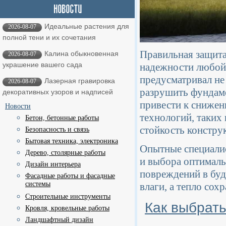
Идеальные растения для
2026-08-07
полной тени и их сочетания
Правильная защита
Калина обыкновенная
2026-08-07
украшение вашего сада
надежности любой 
предусматривал не
Лазерная гравировка
2026-08-07
разрушить фундаме
декоративных узоров и надписей
привести к снижен
Новости
технологий, таких
Бетон, бетонные работы
стойкость констру
Безопасность и связь
Бытовая техника, электроника
Опытные специалис
Дерево, столярные работы
и выбора оптимал
Дизайн интерьера
повреждений в буд
Фасадные работы и фасадные
системы
влаги, а тепло сох
Строительные инструменты
Как выбрат
Кровля, кровельные работы
Ландшафтный дизайн