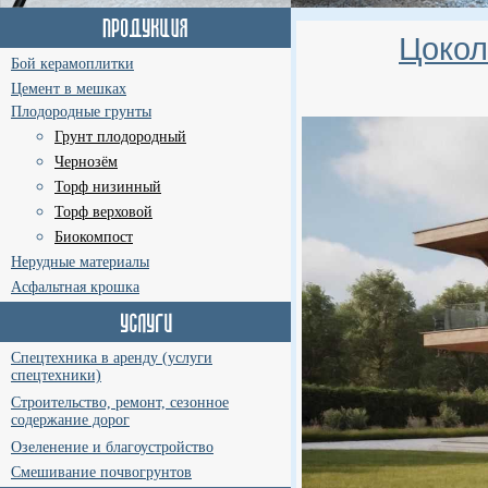
Цокол
Бой керамоплитки
Цемент в мешках
Плодородные грунты
Грунт плодородный
Чернозём
Торф низинный
Торф верховой
Биокомпост
Нерудные материалы
Асфальтная крошка
Спецтехника в аренду (услуги
спецтехники)
Строительство, ремонт, сезонное
содержание дорог
Озеленение и благоустройство
Смешивание почвогрунтов