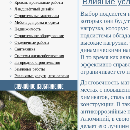
Влияние усл
Кровля, кровельные работы
Ландшафтный дизайн
Выбор подсистем и
Строительные материалы
которых они будут
Мебель для дома и офиса
нагрузка, которую
Недвижимость
подсистемы облад
Строительное оборудование
высокие нагрузки.
Отделочные работы
динамическими наг
Сантехника
Системы жизнеобеспечения
В то время как алю
Загородное строительство
эффективно справл
Земляные работы
ограничивает его 
Различные услуги, технологии
Долговечность мат
местах с повышенн
химикатов, сталь 
конструкции. В та
антикоррозийные п
Алюминий, в свою 
делает его лучшим