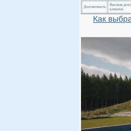
Высокая долго
Долговечность
климатах
Как выбра