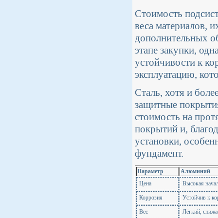
Стоимость подсист
веса материалов, 
дополнительных об
этапе закупки, одн
устойчивости к ко
эксплуатацию, кот
Сталь, хотя и боле
защитные покрытия
стоимость на прот
покрытий и, благо
установки, особен
фундамент.
Параметр
Алюминий
Цена
Высокая начал
Коррозия
Устойчив к ко
Вес
Лёгкий, снижа