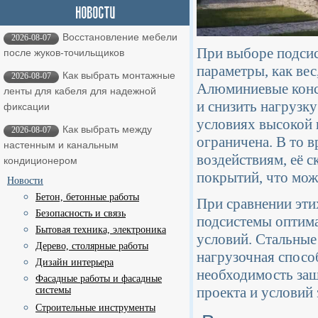
Восстановление мебели
2026-08-07
При выборе подсис
после жуков-точильщиков
параметры, как вес
Как выбрать монтажные
2026-08-07
Алюминиевые конст
ленты для кабеля для надежной
и снизить нагрузку
фиксации
условиях высокой 
Как выбрать между
2026-08-07
ограничена. В то в
настенным и канальным
воздействиям, её 
кондиционером
покрытий, что мож
Новости
Бетон, бетонные работы
При сравнении эти
Безопасность и связь
подсистемы оптима
Бытовая техника, электроника
условий. Стальные
Дерево, столярные работы
нагрузочная спосо
Дизайн интерьера
необходимость защ
Фасадные работы и фасадные
проекта и условий 
системы
Строительные инструменты