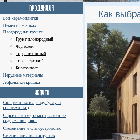
Как выбр
Бой керамоплитки
Цемент в мешках
Плодородные грунты
Грунт плодородный
Чернозём
Торф низинный
Торф верховой
Биокомпост
Нерудные материалы
Асфальтная крошка
Спецтехника в аренду (услуги
спецтехники)
Строительство, ремонт, сезонное
содержание дорог
Озеленение и благоустройство
Смешивание почвогрунтов