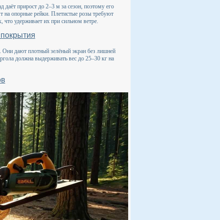
 даёт прирост до 2–3 м за сезон, поэтому его
т на опорные рейки. Плетистые розы требуют
 что удерживает их при сильном ветре.
 покрытия
. Они дают плотный зелёный экран без лишней
ергола должна выдерживать вес до 25–30 кг на
ов