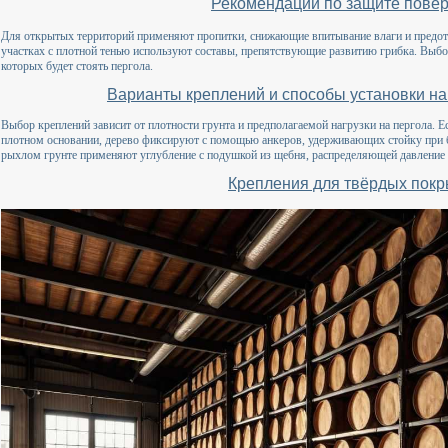
Рекомендации по защите пове
Для открытых территорий применяют пропитки, снижающие впитывание влаги и предот
участках с плотной тенью используют составы, препятствующие развитию грибка. Выбор
которых будет стоять пергола.
Варианты креплений и способы установки на
Выбор креплений зависит от плотности грунта и предполагаемой нагрузки на пергола. Е
плотном основании, дерево фиксируют с помощью анкеров, удерживающих стойку при бо
рыхлом грунте применяют углубление с подушкой из щебня, распределяющей давление
Крепления для твёрдых пок