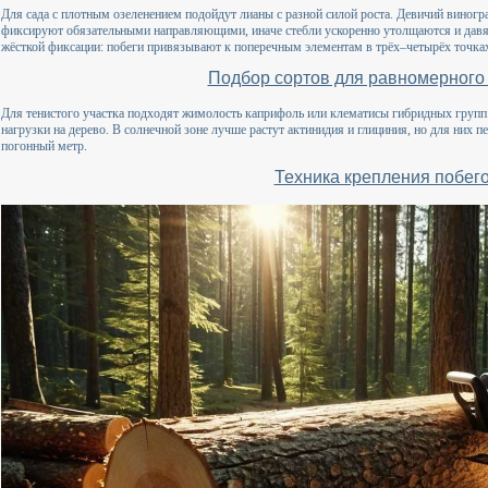
Для сада с плотным озеленением подойдут лианы с разной силой роста. Девичий виноград
фиксируют обязательными направляющими, иначе стебли ускоренно утолщаются и давя
жёсткой фиксации: побеги привязывают к поперечным элементам в трёх–четырёх точках,
Подбор сортов для равномерного
Для тенистого участка подходят жимолость каприфоль или клематисы гибридных групп
нагрузки на дерево. В солнечной зоне лучше растут актинидия и глициния, но для них п
погонный метр.
Техника крепления побег