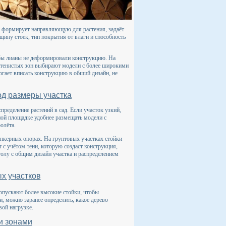
ас формирует направляющую для растения, задаёт
щину стоек, тип покрытия от влаги и способность
обы лианы не деформировали конструкцию. На
 тенистых зон выбирают модели с более широкими
ает вписать конструкцию в общий дизайн, не
д размеры участка
ределение растений в сад. Если участок узкий,
ой площадке удобнее размещать модели с
олёта.
анкерных опорах. На грунтовых участках стойки
 учётом тени, которую создаст конструкция,
голу с общим дизайн участка и распределением
х участков
опускают более высокие стойки, чтобы
, можно заранее определить, какое дерево
вой нагрузке.
и зонами