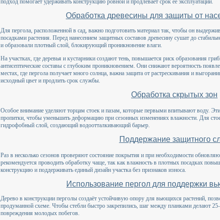
подход помогает удерживать конструкцию ровной и продлевает срок её эксплуатации.
Обработка древесины для защиты от нас
Для пергола, расположенной в сад, важно подготовить материал так, чтобы он выдержи
посадками растения. Перед нанесением защитных составов древесину сушат до стабиль
и образовали плотный слой, блокирующий проникновение влаги.
На участках, где деревья и кустарники создают тень, повышается риск образования гри
антисептические составы с глубоким проникновением. Они снижают вероятность появл
местах, где пергола получает много солнца, важна защита от растрескивания и выгора
исходный цвет и продлить срок службы.
Обработка скрытых зон
Особое внимание уделяют торцам стоек и пазам, которые первыми впитывают воду. Э
пропитки, чтобы уменьшить деформацию при сезонных изменениях влажности. Для сто
гидрофобный слой, создающий водоотталкивающий барьер.
Поддержание защитного с
Раз в несколько сезонов проверяют состояние покрытия и при необходимости обновляют
рекомендуется проводить обработку чаще, так как влажность в плотных посадках повыш
конструкцию и поддерживать единый дизайн участка без признаков износа.
Использование пергол для поддержки в
Дерево в конструкции перголы создаёт устойчивую опору для вьющихся растений, позво
продуманной схеме. Чтобы стебли быстро закрепились, шаг между планками делают 25
повреждения молодых побегов.