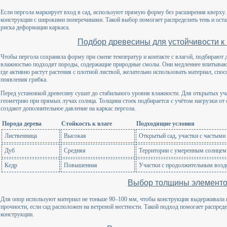
Если пергола маркирует вход в сад, используют прямую форму без расширения кверху.
конструкции с широкими поперечинами. Такой выбор помогает распределить тень и оста
риска деформации каркаса.
Подбор древесины для устойчивости к 
Чтобы пергола сохраняла форму при смене температур и контакте с влагой, подбирают д
влажностью подходят породы, содержащие природные смолы. Они медленнее впитываю
где активно растут растения с плотной листвой, желательно использовать материал, спо
появления грибка.
Перед установкой древесину сушат до стабильного уровня влажности. Для открытых 
геометрию при прямых лучах солнца. Толщина стоек подбирается с учётом нагрузки от 
создают дополнительное давление на каркас пергола.
Порода дерева
Стойкость к влаге
Подходящие условия
Лиственница
Высокая
Открытый сад, участки с частыми
Дуб
Средняя
Территории с умеренным солнцем
Кедр
Повышенная
Участки с продолжительным возд
Выбор толщины элемент
Для опор используют материал не тоньше 90–100 мм, чтобы конструкция выдерживала в
прочности, если сад расположен на ветреной местности. Такой подход помогает распред
конструкции.