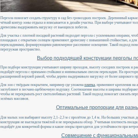
Пергола помогает создать структуру в сад без громоздких построек. Деревянный карк
чёткий контур зоны отдыха и вписывается в дизайн участка. При выборе учитывают тол
древесины выдерживать нагрузку от вьющихся побегов.
Для участка с плотной посадкой растений подходит пергола с усиленными опорами, чт
площадках с открытым солнцем применяют древесину с повышенной стойкостью, а для
перекладинами, формирующими равномерное рассеянное освещение. Такой подход помог
перегружая пространство.
Выбор подходящей конструкции перголы по
При подборе конструкции учитывают ширину проходов, высоту соседних построек и расп
подойдёт пергола с прямыми стойками и минимальным свесом перекладин. На просторн
расширенной верхней рамой, чтобы дерево выдерживало нагрузку от более широкого пр
Для зон с твёрдым покрытием, например где уложена
плитка
, применяют крепления на 
заглубляют в песчано-щебёночную подушку. Соотношение высоты и ширины подбирают с
чтобы не перекрывать рост светолюбивых растений. Такой подход помогает связать пер
зелёных массивов.
Оптимальные пропорции для разны
Для малых зон выбирают высоту 2,1–2,3 м с пролётом до 1,4 м. На больших участках д
конструкция не выглядела тяжёлой и не перекрывала обзор. Учитывая плотность посадки
подойдёт для конкретной формы и какие опоры пригодятся для устойчивости при ветро
Совмещение с функциональным