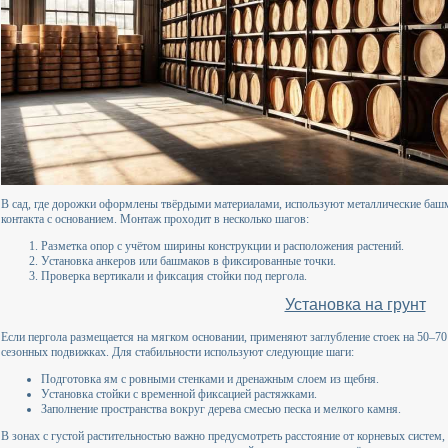
В сад, где дорожки оформлены твёрдыми материалами, используют металлические башм
контакта с основанием. Монтаж проходит в несколько шагов:
Разметка опор с учётом ширины конструкции и расположения растений.
Установка анкеров или башмаков в фиксированные точки.
Проверка вертикали и фиксация стойки под пергола.
Установка на грунт
Если пергола размещается на мягком основании, применяют заглубление стоек на 50–70
сезонных подвижках. Для стабильности используют следующие шаги:
Подготовка ям с ровными стенками и дренажным слоем из щебня.
Установка стойки с временной фиксацией растяжками.
Заполнение пространства вокруг дерева смесью песка и мелкого камня.
В зонах с густой растительностью важно предусмотреть расстояние от корневых систем,