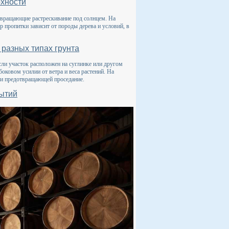
рхности
вращающие растрескивание под солнцем. На
 пропитки зависит от породы дерева и условий, в
 разных типах грунта
сли участок расположен на суглинке или другом
ковом усилии от ветра и веса растений. На
 и предотвращающей проседание.
рытий