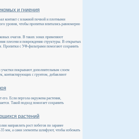
екомых и гниения
вал контакт с влажной почвой и плотными
ного уровня, чтобы пропитки впитались равномерно
бковых очагов. В таких зонах применяют
ения плесени и повреждения структуры. В открытых
ния. Пропитки с УФ-фильтрами помогают сохранить
ти участки покрывают дополнительным слоем
ек, контактирующих с грунтом, добавляют
лоя
 его. Если пергола окружена растения,
ается. Такой подход помогает сохранить
ьющихся растений
ляя направлять рост побегов по заранее
–35 мм, а сами элементы шлифуют, чтобы избежать