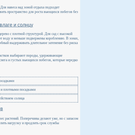
 Для навеса над зоной отдыха подходят
вить пространство для роста вьющихся побегов без
влаге и солнцу
ерево с плотной структурой. Для сад с высокой
т воду и меньше подвержены короблению. В зонах,
собный выдерживать длительное затенение без риска
участков выбирают породы, удерживающие
снега и густых вьющихся побегов, которые нередко
 осадками
 и плотными посадками
ействием солнца
ов
ес растений. Поперечины делают уже, но с запасом
елить нагрузку и продлить срок службы