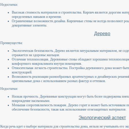
Недостатки:
Высокая стоимость материалов и строительства. Кирпич является дорогим матер
определенных навыков и времени.
Ограниченные возможности дизайна. Кирпичные стены не всегда позволяют ре
декоративные элементы.
Дерево
Преимущества:
Экологическая безопасность. Дерево является натуральным материалом, не со
отражается на здоровье жильцов.
Отличная теплоизоляция. Деревянные стены обладают хорошими теплоизоляци
комфортного микроклимата внутри помещения.
Относительная легкость строительства. Постройка деревянного дома может быть
конструкцией.
Возможность реализации разнообразных архитектурных и дизайнерских решений
оригинальные дома с использованием разных фактур и оттенков.
Недостатки:
Низкая прочность. Деревянные конструкции могут быть более подвержены внеш
повреждение насекомыми.
Меньшая сопротивляемость пожарам. Дерево горит и может быть источником по
обеспечение безопасности, такая как использование огнезащитных материалов.
Экологический аспект
Когда речь идет о выборе материала для строительства дома, нельзя не учитывать его э