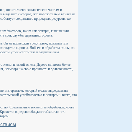
ию, оно считается экологически чистым и
и выделяет кислород, что положительно влияет на
особствует сохранению природных ресурсов, так
них факторов, таких как пожары, гниение или
ить срок службы деревянного дома.
а. Он не подвержен вредителям, пожарам или
изводстве кирпича. Добыча и обработка глины, из
бросом углекислого газа и загрязнением
о экологический аспект. Дерево является более
ч, несмотря на свою прочность и долговечность,
ным материалом, который может выдерживать
дает высокой устойчивостью к пожарам и влаге, что
ностью. Современные технологии обработки дерева
Кроме того, дерево обладает гибкостью, что
торам.
йствиям