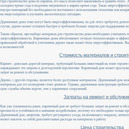
При строительстве дома из кирпича, его масса позволяет накапливать и хранить тепло. Э
холодное время года и медленно нагреваться в жаркое время года. Такая энергоэффект
внутри помещений без необходимости постоянного использования отопления или конди
на энергозатратах и улучшить экологическую ситуацию.
Деревянные дома тоже могут быть энергоэффективными, но для этого требуется дополн
случае, дерево может остывать быстрее и требовать больше энергии для поддержания 
Таким образом, при выборе материала для строительства дома необходимо учитывать т
энергоэффективность. Кирпичные дома обеспечивают лучшую теплоизоляцию и эффекти
правильной обработкой и утеплением дерево также может быть энергоэффективным. Вы
и возможностей.
Стоимость материалов и строит
Кирпич - довольно дорогой материал, требующий больших инвестиций на этапе строител
оправдывают эти затраты в долгосрочной перспективе. Кирпичный дом может прослужит
затрат на ремонт и обслуживание.
Дерево, с другой стороны, является более доступным материалом. Деревянный дом може
материалы для его возведения стоят дешевле. Однако, деревянные конструкции требуют
срок службы обычно короче, чем у кирпичных сооружений.
Затраты на ремонт и обслужи
Как уже упоминалось ранее, кирпичный дом не требует больших затрат на ремонт и обс
прочности и устойчивости к внешним воздействиям, поэтому его необходимо только вр
Деревянный дом, напротив, требует регулярного ухода, включающего покраску, антисеп
может повлечь за собой дополнительные расходы на материалы и работу.
Цена строительства