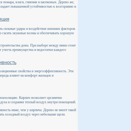
 пожара, влаги, гниения и насекомых. Дерево же,
бладает повышенной устойчивостью к возгоранию и
яция
ть сильные удары и воздействие внешних факторов.
о гасить звуковые волны и обеспечивать хорошую
строительства дома. При выборе между ними стоит
е учесть преимущества и недостатки каждого
ивность
золяционные свойства и энергоэффективность. Эти
чередь влияет на комфорт жильцов и
лоизоляцию. Кирпич позволяет органично
здуха и сохраняя теплый воздух внутри помещений.
ность ниже, чем у кирпича. Дерево не имеет такой
ать холодный воздух через небольшие щели.