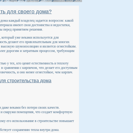
ть для своего дома?
 дома каждый владелец задается вопросом: какой
атериала имеют свои достоинства и недостатки,
ры перед принятием решения.
, который уже веками используется для
чность делают его привлекательным для многих
т высокую шумоизоляцию и является огнестойким.
более дорогим и затратным процессом, требующим
ью у тех, кто ценит естественность и теплоту
в сравнении с кирпичом, что делает его доступным
овечность, и оно менее огнестойкое, чем кирпич.
для строительства дома
даже веками без потери своих качеств.
 и снаружи помещения, что создает комфортную
тому его использование в строительстве повышает
бствует сохранению тепла внутри дома.