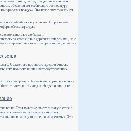
то означает, что дом будет медленно остывать в
ивность обеспечивает стабильную температуру
ционирования воздуха. Это позволяет сэкономить
ительная обработка и утепление. В противном
комфортной температуры.
еплоизоляционные свойства и
вность по сравнению с деревянными домами, но с
бор материала зависит от конкретных потребностей
ельства
ьства. Однако, его прочность и долговечность
ь несколько поколений и не требует больших
т быть построен по более низкой цене, поскольку
 более тщательного ухода и обслуживания, и их
вание
луживание. Этот материал имеет высокую степень
емя от времени окрашивать и вычищать.
тирование и защиту от гниения и насекомых. Это