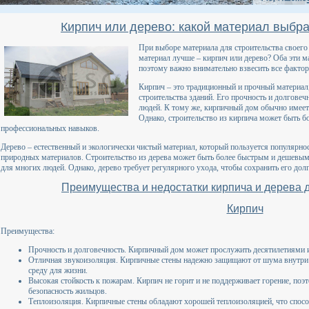
Кирпич или дерево: какой материал выбра
При выборе материала для строительства своего
материал лучше – кирпич или дерево? Оба эти м
поэтому важно внимательно взвесить все факто
Кирпич – это традиционный и прочный материал
строительства зданий. Его прочность и долгове
людей. К тому же, кирпичный дом обычно имее
Однако, строительство из кирпича может быть 
профессиональных навыков.
Дерево – естественный и экологически чистый материал, который пользуется популярност
природных материалов. Строительство из дерева может быть более быстрым и дешевым 
для многих людей. Однако, дерево требует регулярного ухода, чтобы сохранить его долг
Преимущества и недостатки кирпича и дерева 
Кирпич
Преимущества:
Прочность и долговечность. Кирпичный дом может прослужить десятилетиями и 
Отличная звукоизоляция. Кирпичные стены надежно защищают от шума внутри
среду для жизни.
Высокая стойкость к пожарам. Кирпич не горит и не поддерживает горение, поэ
безопасность жильцов.
Теплоизоляция. Кирпичные стены обладают хорошей теплоизоляцией, что спосо