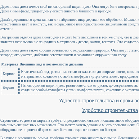
Деревянные дома имеют свой неповторимый шарм и уют. Они могут быть построены в р
Деревянный фасад придает дому естественность и близкость к природе.
Дизайн деревянного дома зависит от выбранного вида дерева и его обработки. Можно и
естественный цвет и текстуру, так и окрашенное или обработанное специальными средст
оттенки.
Внутренняя отделка деревянного дома может быть выполнена в том же стиле, что и фас
является использование природных материалов - дерева, камня, текстиля. Это создает
Деревянные дома также хорошо сочетаются с окружающей природой. Они могут стать о
загородного участка, добавляя естественности и гармонии в окружающую среду.
Материал
Внешний вид и возможности дизайна
Классический вид, различные стили от классики до современности, возмо
Кирпич
материалами, создание уютной атмосферы внутри, сочетание с природным
Неповторимый шарм и уют, различные стили от рустик до современности, 
Дерево
создание особой атмосферы уюта и комфорта внутри, сочетание с окружа
Удобство строительства и сроки в
Удобство строительства
Строительство дома из кирпича требует определенных навыков и специального оборуд
помощью специальных механизмов. Это может занять довольно много времени и сил. Одн
оборудование, кирпичный дом может быть возведен относительно быстро.
В случае с деревянным домом, удобство строительства значительно выше. Деревянные 