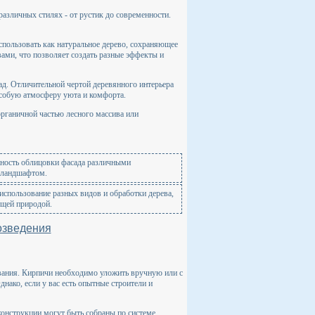
азличных стилях - от рустик до современности.
спользовать как натуральное дерево, сохраняющее
вами, что позволяет создать разные эффекты и
ад. Отличительной чертой деревянного интерьера
 особую атмосферу уюта и комфорта.
рганичной частью лесного массива или
жность облицовки фасада различными
 ландшафтом.
использование разных видов и обработки дерева,
ющей природой.
озведения
ования. Кирпичи необходимо уложить вручную или с
ако, если у вас есть опытные строители и
конструкции могут быть собраны по системе