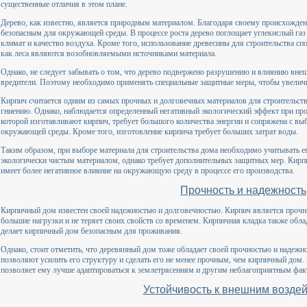
существенные отличия в этом плане.
Дерево, как известно, является природным материалом. Благодаря своему происхожден
безопасным для окружающей среды. В процессе роста дерево поглощает углекислый газ 
климат и качество воздуха. Кроме того, использование древесины для строительства сп
как леса являются возобновляемыми источниками материала.
Однако, не следует забывать о том, что дерево подвержено разрушению и влиянию внеш
вредители. Поэтому необходимо применять специальные защитные меры, чтобы увелич
Кирпич считается одним из самых прочных и долговечных материалов для строительств
гниению. Однако, наблюдается определенный негативный экологический эффект при про
которой изготавливают кирпич, требует большого количества энергии и сопряжена с вы
окружающей среды. Кроме того, изготовление кирпича требует больших затрат воды.
Таким образом, при выборе материала для строительства дома необходимо учитывать ег
экологически чистым материалом, однако требует дополнительных защитных мер. Кирпи
имеет более негативное влияние на окружающую среду в процессе его производства.
Прочность и надежность
Кирпичный дом известен своей надежностью и долговечностью. Кирпич является проч
большие нагрузки и не теряет своих свойств со временем. Кирпичная кладка также обла
делает кирпичный дом безопасным для проживания.
Однако, стоит отметить, что деревянный дом тоже обладает своей прочностью и надеж
позволяют усилить его структуру и сделать его не менее прочным, чем кирпичный дом. 
позволяет ему лучше адаптироваться к землетрясениям и другим неблагоприятным фак
Устойчивость к внешним возде