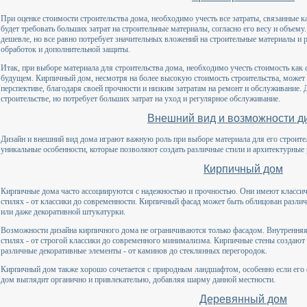
При оценке стоимости строительства дома, необходимо учесть все затраты, связанные к
будет требовать больших затрат на строительные материалы, согласно его весу и объем
дешевле, но все равно потребует значительных вложений на строительные материалы и р
обработок и дополнительной защиты.
Итак, при выборе материала для строительства дома, необходимо учесть стоимость как с
будущем. Кирпичный дом, несмотря на более высокую стоимость строительства, может
перспективе, благодаря своей прочности и низким затратам на ремонт и обслуживание. 
строительстве, но потребует больших затрат на уход и регулярное обслуживание.
Внешний вид и возможности д
Дизайн и внешний вид дома играют важную роль при выборе материала для его строит
уникальные особенности, которые позволяют создать различные стили и архитектурные
Кирпичный дом
Кирпичные дома часто ассоциируются с надежностью и прочностью. Они имеют классич
стилях - от классики до современности. Кирпичный фасад может быть облицован разли
или даже декоративной штукатурки.
Возможности дизайна кирпичного дома не ограничиваются только фасадом. Внутренняя
стилях - от строгой классики до современного минимализма. Кирпичные стены создаю
различные декоративные элементы - от каминов до стеклянных перегородок.
Кирпичный дом также хорошо сочетается с природным ландшафтом, особенно если его 
дом выглядит органично и привлекательно, добавляя шарму данной местности.
Деревянный дом