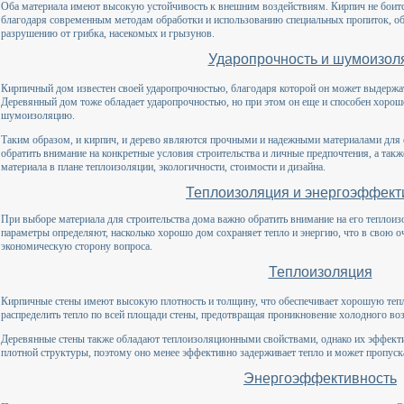
Оба материала имеют высокую устойчивость к внешним воздействиям. Кирпич не боится
благодаря современным методам обработки и использованию специальных пропиток, о
разрушению от грибка, насекомых и грызунов.
Ударопрочность и шумоизол
Кирпичный дом известен своей ударопрочностью, благодаря которой он может выдержа
Деревянный дом тоже обладает ударопрочностью, но при этом он еще и способен хорош
шумоизоляцию.
Таким образом, и кирпич, и дерево являются прочными и надежными материалами для 
обратить внимание на конкретные условия строительства и личные предпочтения, а такж
материала в плане теплоизоляции, экологичности, стоимости и дизайна.
Теплоизоляция и энергоэффект
При выборе материала для строительства дома важно обратить внимание на его теплои
параметры определяют, насколько хорошо дом сохраняет тепло и энергию, что в свою о
экономическую сторону вопроса.
Теплоизоляция
Кирпичные стены имеют высокую плотность и толщину, что обеспечивает хорошую теп
распределить тепло по всей площади стены, предотвращая проникновение холодного во
Деревянные стены также обладают теплоизоляционными свойствами, однако их эффектив
плотной структуры, поэтому оно менее эффективно задерживает тепло и может пропуск
Энергоэффективность