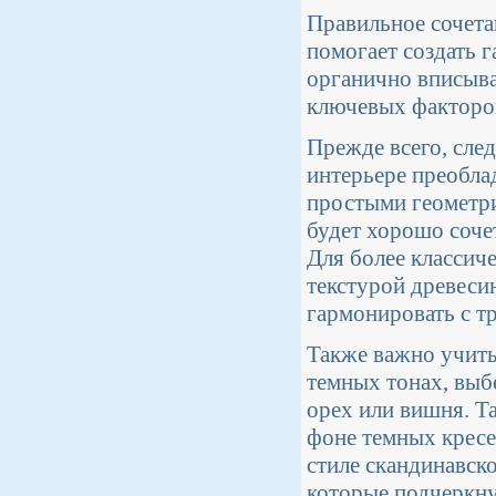
Правильное сочета
помогает создать 
органично вписыва
ключевых факторо
Прежде всего, сле
интерьере преобла
простыми геометри
будет хорошо соче
Для более классич
текстурой древеси
гармонировать с т
Также важно учиты
темных тонах, выбе
орех или вишня. Т
фоне темных кресел
стиле скандинавско
которые подчеркну