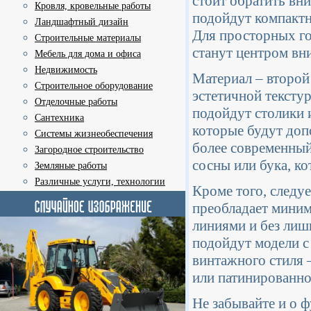
стоит обратить вн
Кровля, кровельные работы
подойдут компактн
Ландшафтный дизайн
Для просторных го
Строительные материалы
станут центром вн
Мебель для дома и офиса
Недвижимость
Материал – второй 
Строительное оборудование
эстетичной текстур
Отделочные работы
подойдут столики 
Сантехника
которые будут доп
Системы жизнеобеспечения
более современный,
Загородное строительство
сосны или бука, ко
Земляные работы
Различные услуги, технологии
Кроме того, следуе
преобладает миним
линиями и без лиш
подойдут модели с
винтажного стиля 
или патинированн
Не забывайте и о ф