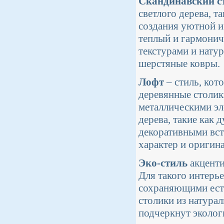
Скандинавский с
светлого дерева, т
создания уютной и
теплый и гармонич
текстурами и нату
шерстяные ковры.
Лофт
– стиль, кот
деревянные столик
металлическими эл
дерева, такие как 
декоративными вст
характер и оригин
Эко-стиль
акценти
Для такого интерь
сохраняющими есте
столики из натурал
подчеркнут эколог