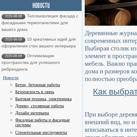
Теплоизоляция фасада с
2026-08-08
фасадными термопанелями для
вашего дома
Деревянные журнал
10 креативных идей для
современных интер
2026-08-08
оформления стен вашего интерьера
Выбирая столик из
элемент в простра
Оптимизация
2026-08-08
мебель. Важно пра
пространства для успешного
ребрендинга
дома и размеров к
полностью преобра
Новости
Бетон, бетонные работы
Как выбра
Безопасность и связь
Бытовая техника, электроника
Дерево, столярные работы
Дизайн интерьера
При выборе деревя
Фасадные работы и фасадные
внешний вид, но и
системы
вписываться в инт
Строительные инструменты