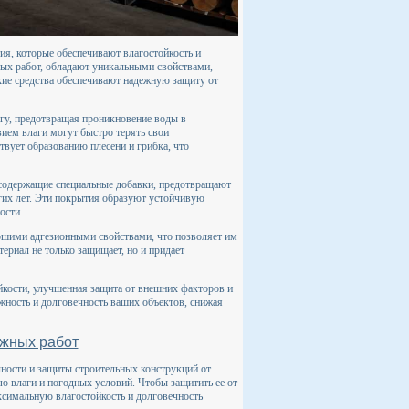
я, которые обеспечивают влагостойкость и
ых работ, обладают уникальными свойствами,
кие средства обеспечивают надежную защиту от
агу, предотвращая проникновение воды в
вием влаги могут быстро терять свои
твует образованию плесени и грибка, что
 содержащие специальные добавки, предотвращают
гих лет. Эти покрытия образуют устойчивую
ости.
рошими адгезионными свойствами, что позволяет им
ериал не только защищает, но и придает
кости, улучшенная защита от внешних факторов и
жность и долговечность ваших объектов, снижая
ужных работ
ности и защиты строительных конструкций от
ию влаги и погодных условий. Чтобы защитить ее от
ксимальную влагостойкость и долговечность