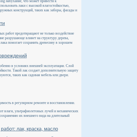
ing набухание, что может привести к
пользовать лаки с высокой влагостойкостью,
аружных конструкций, таких как заборы, фасады и
ти
ых работ предотвращают не только воздействие
ие разрушающе влияет на структуру дерева,
лака помогает сохранить древесину в хорошем
повреждений
собенно в условиях внешней эксплуатации. Слой
ойкости. Такой лак создает дополнительную защиту
зуются, таких как садовая мебель или двери.
димость в регулярном ремонте и восстановлении.
т влаги, ультрафиолетовых лучей и механических
 сохранению их внешнего вида на длительный
абот: лак, краска, масло