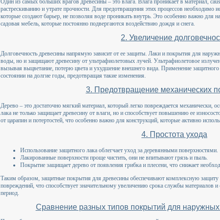
Один из самых больших врагов древесины – это влага. Влага проникает в материал, caus
растрескиванию и утрате прочности. Для предотвращения этих процессов необходимо ис
которые создают барьер, не позволяя воде проникать внутрь. Это особенно важно для н
садовая мебель, которые постоянно подвергаются воздействию дождя и снега.
2. Увеличение долговечнос
Долговечность древесины напрямую зависит от ее защиты. Лаки и покрытия для наружн
воды, но и защищают древесину от ультрафиолетовых лучей. Ультрафиолетовое излучен
вызывая выцветание, потерю цвета и ухудшение внешнего вида. Применение защитного 
состоянии на долгие годы, предотвращая такие изменения.
3. Предотвращение механических 
Дерево – это достаточно мягкий материал, который легко повреждается механически, о
лака не только защищает древесину от влаги, но и способствует повышению ее износост
от царапин и потертостей, что особенно важно для конструкций, которые активно исполь
4. Простота ухода
Использование защитного лака облегчает уход за деревянными поверхностями.
Лакированные поверхности проще чистить, они не впитывают грязь и пыль.
Покрытие защищает дерево от появления грибка и плесени, что снижает необхо
Таким образом, защитные покрытия для древесины обеспечивают комплексную защиту о
повреждений, что способствует значительному увеличению срока службы материалов и
период.
Сравнение разных типов покрытий для наружных р