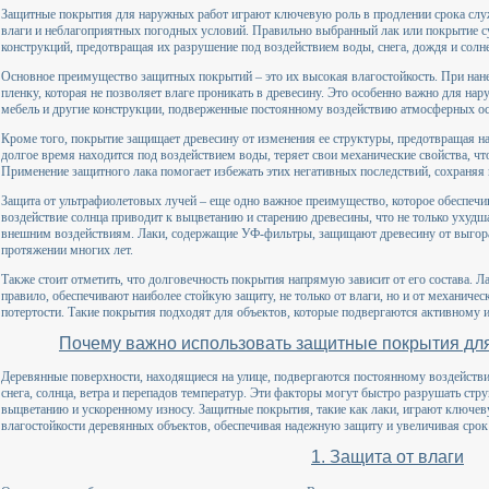
Защитные покрытия для наружных работ играют ключевую роль в продлении срока слу
влаги и неблагоприятных погодных условий. Правильно выбранный лак или покрытие с
конструкций, предотвращая их разрушение под воздействием воды, снега, дождя и солн
Основное преимущество защитных покрытий – это их высокая влагостойкость. При нане
пленку, которая не позволяет влаге проникать в древесину. Это особенно важно для нар
мебель и другие конструкции, подверженные постоянному воздействию атмосферных ос
Кроме того, покрытие защищает древесину от изменения ее структуры, предотвращая на
долгое время находится под воздействием воды, теряет свои механические свойства, ч
Применение защитного лака помогает избежать этих негативных последствий, сохраняя 
Защита от ультрафиолетовых лучей – еще одно важное преимущество, которое обеспеч
воздействие солнца приводит к выцветанию и старению древесины, что не только ухудша
внешним воздействиям. Лаки, содержащие УФ-фильтры, защищают древесину от выгоран
протяжении многих лет.
Также стоит отметить, что долговечность покрытия напрямую зависит от его состава. Ла
правило, обеспечивают наиболее стойкую защиту, не только от влаги, но и от механиче
потертости. Такие покрытия подходят для объектов, которые подвергаются активному 
Почему важно использовать защитные покрытия дл
Деревянные поверхности, находящиеся на улице, подвергаются постоянному воздейств
снега, солнца, ветра и перепадов температур. Эти факторы могут быстро разрушать стр
выцветанию и ускоренному износу. Защитные покрытия, такие как лаки, играют ключев
влагостойкости деревянных объектов, обеспечивая надежную защиту и увеличивая срок
1. Защита от влаги