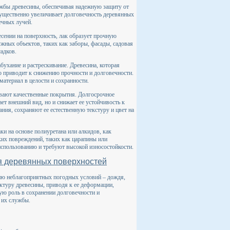
жбы древесины, обеспечивая надежную защиту от
ущественно увеличивает долговечность деревянных
ечных лучей.
сении на поверхность, лак образует прочную
ужных объектов, таких как заборы, фасады, садовая
адков.
бухание и растрескивание. Древесина, которая
то приводит к снижению прочности и долговечности.
материал в целости и сохранности.
ивают качественные покрытия. Долгосрочное
ет внешний вид, но и снижает ее устойчивость к
ия, сохраняют ее естественную текстуру и цвет на
ки на основе полиуретана или алкидов, как
ских повреждений, таких как царапины или
использованию и требуют высокой износостойкости.
я деревянных поверхностей
ию неблагоприятных погодных условий – дождя,
уктуру древесины, приводя к ее деформации,
ую роль в сохранении долговечности и
 их службы.