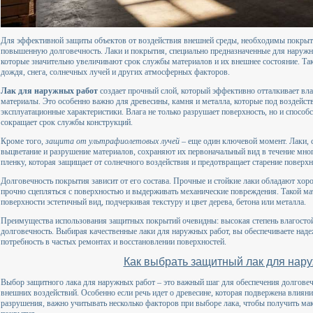
Для эффективной защиты объектов от воздействия внешней среды, необходимы покрыти
повышенную долговечность. Лаки и покрытия, специально предназначенные для наружн
которые значительно увеличивают срок службы материалов и их внешнее состояние. Та
дождя, снега, солнечных лучей и других атмосферных факторов.
Лак для наружных работ
создает прочный слой, который эффективно отталкивает вл
материалы. Это особенно важно для древесины, камня и металла, которые под воздейст
эксплуатационные характеристики. Влага не только разрушает поверхность, но и способс
сокращает срок службы конструкций.
Кроме того,
защита от ультрафиолетовых лучей
– еще один ключевой момент. Лаки,
выцветание и разрушение материалов, сохраняют их первоначальный вид в течение мно
пленку, которая защищает от солнечного воздействия и предотвращает старение поверхн
Долговечность покрытия зависит от его состава. Прочные и стойкие лаки обладают хо
прочно сцепляться с поверхностью и выдерживать механические повреждения. Такой мат
поверхности эстетичный вид, подчеркивая текстуру и цвет дерева, бетона или металла.
Преимущества использования защитных покрытий очевидны: высокая степень влагостой
долговечность. Выбирая качественные лаки для наружных работ, вы обеспечиваете наде
потребность в частых ремонтах и восстановлении поверхностей.
Как выбрать защитный лак для нар
Выбор защитного лака для наружных работ – это важный шаг для обеспечения долговеч
внешних воздействий. Особенно если речь идет о древесине, которая подвержена влиян
разрушения, важно учитывать несколько факторов при выборе лака, чтобы получить ма