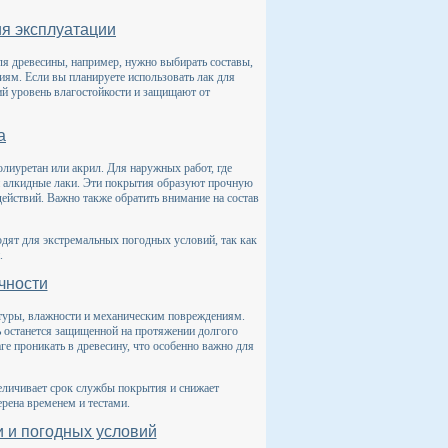
ия эксплуатации
ля древесины, например, нужно выбирать составы,
ниям. Если вы планируете использовать лак для
ий уровень влагостойкости и защищают от
а
олиуретан или акрил. Для наружных работ, где
и алкидные лаки. Эти покрытия образуют прочную
ействий. Важно также обратить внимание на состав
одят для экстремальных погодных условий, так как
.
чности
атуры, влажности и механическим повреждениям.
 останется защищенной на протяжении долгого
ге проникать в древесину, что особенно важно для
еличивает срок службы покрытия и снижает
ерена временем и тестами.
 и погодных условий