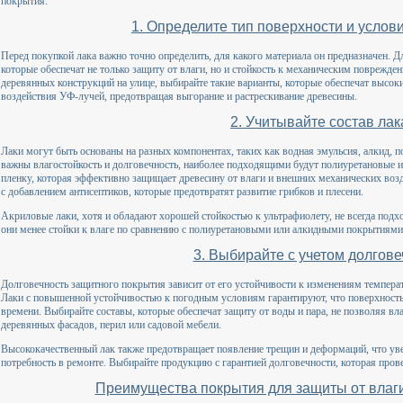
покрытия.
1. Определите тип поверхности и услов
Перед покупкой лака важно точно определить, для какого материала он предназначен. Д
которые обеспечат не только защиту от влаги, но и стойкость к механическим поврежде
деревянных конструкций на улице, выбирайте такие варианты, которые обеспечат высок
воздействия УФ-лучей, предотвращая выгорание и растрескивание древесины.
2. Учитывайте состав лак
Лаки могут быть основаны на разных компонентах, таких как водная эмульсия, алкид, п
важны влагостойкость и долговечность, наиболее подходящими будут полиуретановые 
пленку, которая эффективно защищает древесину от влаги и внешних механических возд
с добавлением антисептиков, которые предотвратят развитие грибков и плесени.
Акриловые лаки, хотя и обладают хорошей стойкостью к ультрафиолету, не всегда подх
они менее стойки к влаге по сравнению с полиуретановыми или алкидными покрытиями
3. Выбирайте с учетом долгове
Долговечность защитного покрытия зависит от его устойчивости к изменениям темпер
Лаки с повышенной устойчивостью к погодным условиям гарантируют, что поверхность
времени. Выбирайте составы, которые обеспечат защиту от воды и пара, не позволяя вла
деревянных фасадов, перил или садовой мебели.
Высококачественный лак также предотвращает появление трещин и деформаций, что ув
потребность в ремонте. Выбирайте продукцию с гарантией долговечности, которая пров
Преимущества покрытия для защиты от влаги