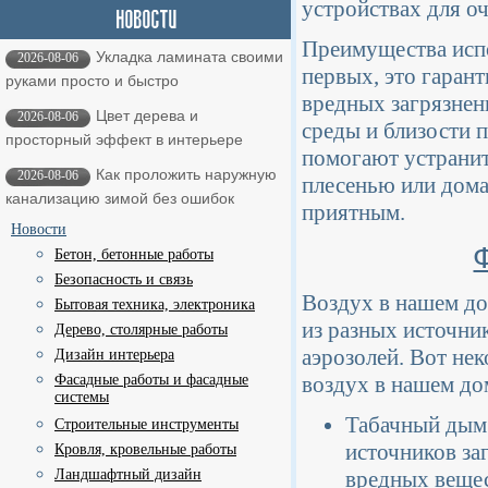
устройствах для оч
Преимущества испо
Укладка ламината своими
2026-08-06
первых, это гарант
руками просто и быстро
вредных загрязнен
Цвет дерева и
2026-08-06
среды и близости
просторный эффект в интерьере
помогают устранит
Как проложить наружную
2026-08-06
плесенью или дом
канализацию зимой без ошибок
приятным.
Новости
Бетон, бетонные работы
Безопасность и связь
Воздух в нашем до
Бытовая техника, электроника
из разных источник
Дерево, столярные работы
аэрозолей. Вот не
Дизайн интерьера
Фасадные работы и фасадные
воздух в нашем до
системы
Табачный дым:
Строительные инструменты
источников за
Кровля, кровельные работы
Ландшафтный дизайн
вредных вещес