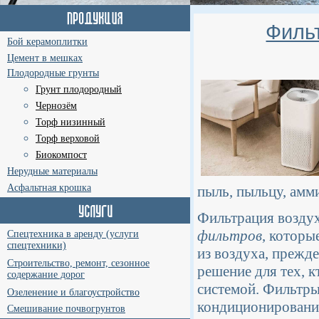
Фильт
Бой керамоплитки
Цемент в мешках
Плодородные грунты
Грунт плодородный
Чернозём
Торф низинный
Торф верховой
Биокомпост
Нерудные материалы
Асфальтная крошка
пыль, пыльцу, амми
Фильтрация воздух
фильтров
, которы
Спецтехника в аренду (услуги
спецтехники)
из воздуха, прежд
Строительство, ремонт, сезонное
решение для тех, к
содержание дорог
системой. Фильтры
Озеленение и благоустройство
кондиционирования
Смешивание почвогрунтов