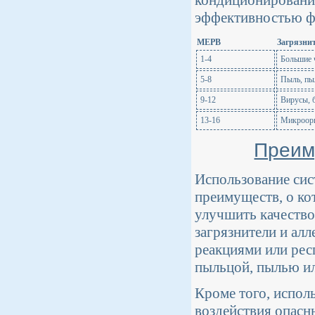
эффективностью фи
МЕРВ
Загрязнит
1-4
Большие 
5-8
Пыль, пы
9-12
Вирусы, 
13-16
Микроорг
Преим
Использование сис
преимуществ, о ко
улучшить качество
загрязнители и ал
реакциями или рес
пыльцой, пылью и
Кроме того, испол
воздействия опасн