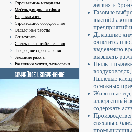
Строительные материалы
легких и брон
Мебель для дома и офиса
Газовые выбро
Недвижимость
выemit.Газонн
Строительное оборудование
предприятий и
Отделочные работы
Домашние хими
Сантехника
очистители во
Системы жизнеобеспечения
выделению вре
Загородное строительство
вызывать разл
Земляные работы
Пыль и пылевы
Различные услуги, технологии
воздуховодах,
Пылевые клещи
основных прич
Животные и д
аллергенный э
содержать алл
Производствен
связаны с бл
промышленных 