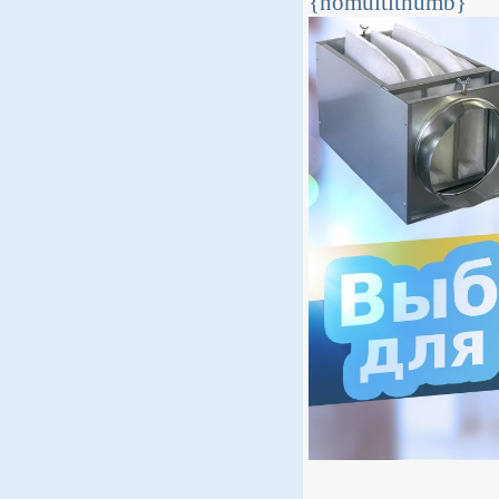
{nomultithumb}